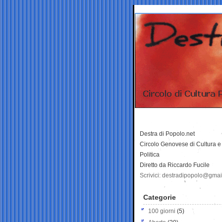
Destra di Popolo.net
Circolo Genovese di Cultura e
Politica
Diretto da Riccardo Fucile
Scrivici: destradipopolo@gma
Categorie
100 giorni
(5)