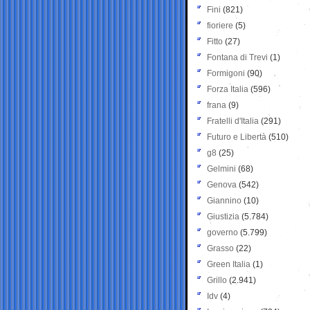
Fini
(821)
fioriere
(5)
Fitto
(27)
Fontana di Trevi
(1)
Formigoni
(90)
Forza Italia
(596)
frana
(9)
Fratelli d'Italia
(291)
Futuro e Libertà
(510)
g8
(25)
Gelmini
(68)
Genova
(542)
Giannino
(10)
Giustizia
(5.784)
governo
(5.799)
Grasso
(22)
Green Italia
(1)
Grillo
(2.941)
Idv
(4)