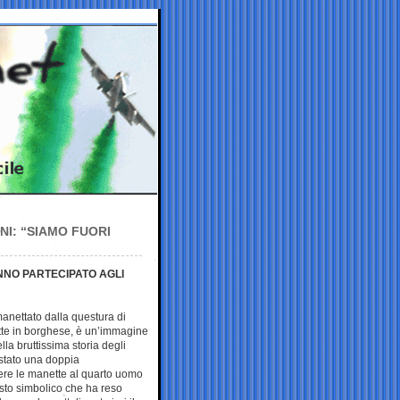
NI: “SIAMO FUORI
ANNO PARTECIPATO AGLI
anettato dalla questura di
iotte in borghese, è un’immagine
ella bruttissima storia degli
è stato una doppia
ere le manette al quarto uomo
sto simbolico che ha reso