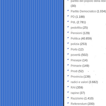
partito del popolo della libe
(30)
Partito Democratico
(1.034)
PD
(1.188)
PdL
(2.781)
pedofilia
(25)
Pensioni
(129)
Politica
(40.859)
polizia
(253)
Porto
(12)
povertà
(502)
Presepe
(14)
Primarie
(149)
Prodi
(52)
Provincia
(139)
radici e valori
(3.682)
RAI
(359)
rapine
(37)
Razzismo
(1.410)
Referendum
(200)