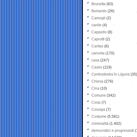
Brunetta
(83)
Burlando
(26)
Camogli
(2)
canile
(4)
Cappello
(8)
Caprotti
(2)
Caritas
(6)
carovita
(170)
casa
(247)
Casini
(119)
Centrodestra in Liguria
(35
Chiesa
(276)
Cina
(10)
Comune
(342)
Coop
(7)
Cossiga
(7)
Costume
(5.581)
criminalità
(1.402)
democratici e progressisti
(