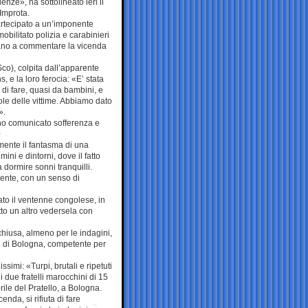
lenze», ha sottolineato ieri il
Improta.
rtecipato a un’imponente
mobilitato polizia e carabinieri
mitano a commentare la vicenda
co), colpita dall’apparente
s, e la loro ferocia: «E’ stata
 di fare, quasi da bambini, e
role delle vittime. Abbiamo dato
».
nno comunicato sofferenza e
lmente il fantasma di una
ni e dintorni, dove il fatto
 dormire sonni tranquilli.
lmente, con un senso di
to il ventenne congolese, in
tto un altro vedersela con
chiusa, almeno per le indagini,
ri di Bologna, competente per
imi: «Turpi, brutali e ripetuti
i due fratelli marocchini di 15
ile del Pratello, a Bologna.
enda, si rifiuta di fare