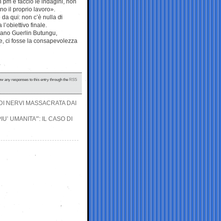
 pm e faccio le indagini, non
o il proprio lavoro».
 da qui: non c’è nulla di
l’obiettivo finale.
avano Guerlin Butungu,
te, ci fosse la consapevolezza
low any responses to this entry through the
RSS
 DI NERVI MASSACRATA DAI
’ UMANITA'”: IL CASO DI