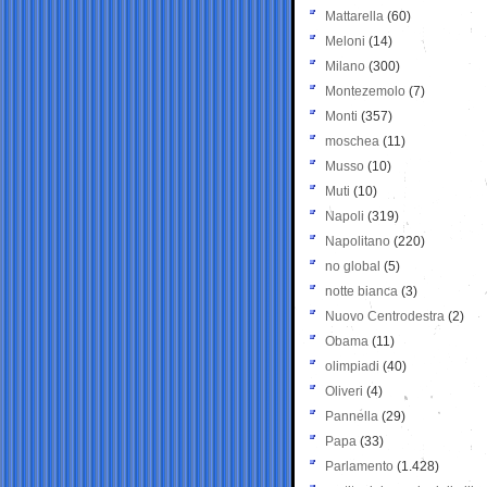
Mattarella
(60)
Meloni
(14)
Milano
(300)
Montezemolo
(7)
Monti
(357)
moschea
(11)
Musso
(10)
Muti
(10)
Napoli
(319)
Napolitano
(220)
no global
(5)
notte bianca
(3)
Nuovo Centrodestra
(2)
Obama
(11)
olimpiadi
(40)
Oliveri
(4)
Pannella
(29)
Papa
(33)
Parlamento
(1.428)