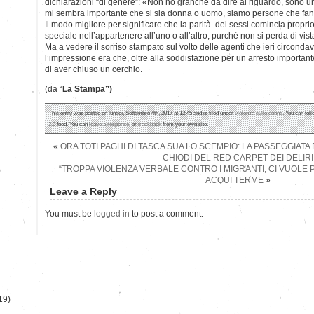
dichiarazioni “di genere”: «Non ho granchè da dire al riguardo, sono un
mi sembra importante che si sia donna o uomo, siamo persone che fann
Il modo migliore per significare che la parità dei sessi comincia proprio
speciale nell’appartenere all’uno o all’altro, purchè non si perda di vista 
Ma a vedere il sorriso stampato sul volto delle agenti che ieri circond
l’impressione era che, oltre alla soddisfazione per un arresto importan
di aver chiuso un cerchio.
(da “
La Stampa”)
This entry was posted on lunedì, Settembre 4th, 2017 at 12:45 and is filed under
violenza sulle donne
. You can fol
2.0
feed. You can
leave a response
, or
trackback
from your own site.
«
ORA TOTI PAGHI DI TASCA SUA LO SCEMPIO: LA PASSEGGIATA
CHIODI DEL RED CARPET DEI DELIRI
“TROPPA VIOLENZA VERBALE CONTRO I MIGRANTI, CI VUOLE PIU
)
ACQUI TERME
»
Leave a Reply
You must be
logged in
to post a comment.
19)