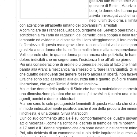
giustizia alle vittime delle vio
questore di Rimini, Maurizio 
Loro, le donne che hanno pa
attività investigativa che ha 
negli ultimi 10 giorni, si li
con attenzione all’aspetto umano dei giovanissimi arrestati
A cominciare da Francesca Capaldo, dirigente del Servizio operativo (S
schizofrenia fra l’aria da ragazzini dei carnefici della coppia e della tran
lampante ed evidente la discrasia fra il loro atteggiamento, il loro modo
l’efferatezza di questo reato gravissimo, raccontato dai volti e delle pa
giustizia a una donna che ha sofferto moltissimo e alla trans peruviana
Volti e parole che, in quanto donna prima ancora che poliziotta, le ha
dolore indicibili che ne segneranno l’esistenza fino all’ultimo giorno.
Poi una considerazione di ordine più generale, legata al fatto che fina
banda alla Arancia meccanica ha smesso di turbare la tranquillità di Rimi
che quattro delinquenti del genere fossero ancora in libertà non faceva
Ora che sono stati assicurati alla giustizia tutti e quattro, può dire fina
liberazione, che «per Rimini è finito un incubo».
Ma le due donne della polizia di Stato che hanno materialmente arresta
una dimostrazione plastica che un conto è trovarsi in 4 contro una, e tu
agenti, uomini e donne addestrati.
Ma non sono le sole protagoniste femminili di questa vicenda che si è 
in modo indiscutibilmente positivo: anche il pm della procura dei mino
l’inchiesta, è una donna, Silvia Marzocchi.
L’unico suo commento ufficiale è sul comportamento dei quattro giovaniss
atti di violenza», come ha scritto nel decreto di fermo dei tre minorenni, 
e 17 anni e il 16enne nigeriano che ora sono detenuti nel carcere minor
Poi, alla richiesta di un commento sul ruolo delle inquirenti in questa vic