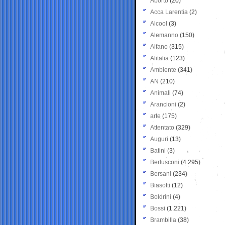
Aborto
(20)
Acca Larentia
(2)
Alcool
(3)
Alemanno
(150)
Alfano
(315)
Alitalia
(123)
Ambiente
(341)
AN
(210)
Animali
(74)
Arancioni
(2)
arte
(175)
Attentato
(329)
Auguri
(13)
Batini
(3)
Berlusconi
(4.295)
Bersani
(234)
Biasotti
(12)
Boldrini
(4)
Bossi
(1.221)
Brambilla
(38)