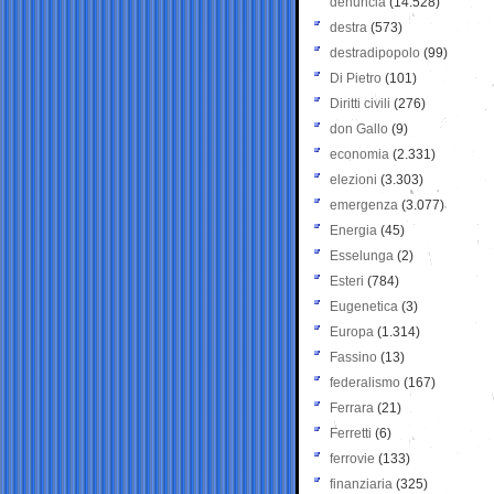
denuncia
(14.528)
destra
(573)
destradipopolo
(99)
Di Pietro
(101)
Diritti civili
(276)
don Gallo
(9)
economia
(2.331)
elezioni
(3.303)
emergenza
(3.077)
Energia
(45)
Esselunga
(2)
Esteri
(784)
Eugenetica
(3)
Europa
(1.314)
Fassino
(13)
federalismo
(167)
Ferrara
(21)
Ferretti
(6)
ferrovie
(133)
finanziaria
(325)