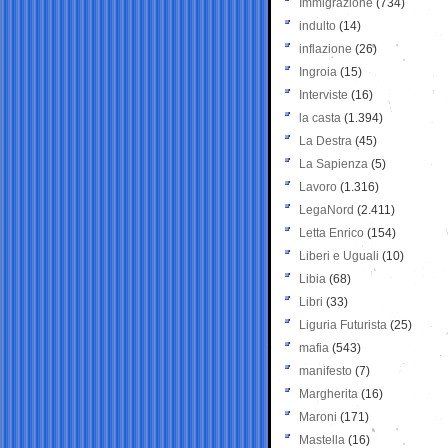
Immigrazione
(734)
indulto
(14)
inflazione
(26)
Ingroia
(15)
Interviste
(16)
la casta
(1.394)
La Destra
(45)
La Sapienza
(5)
Lavoro
(1.316)
LegaNord
(2.411)
Letta Enrico
(154)
Liberi e Uguali
(10)
Libia
(68)
Libri
(33)
Liguria Futurista
(25)
mafia
(543)
manifesto
(7)
Margherita
(16)
Maroni
(171)
Mastella
(16)