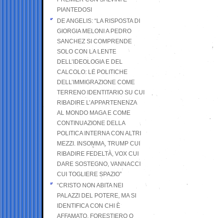
PIANTEDOSI
DE ANGELIS: “LA RISPOSTA DI
GIORGIA MELONI A PEDRO
SANCHEZ SI COMPRENDE
SOLO CON LA LENTE
DELL’IDEOLOGIA E DEL
CALCOLO: LE POLITICHE
DELL’IMMIGRAZIONE COME
TERRENO IDENTITARIO SU CUI
RIBADIRE L’APPARTENENZA
AL MONDO MAGA E COME
CONTINUAZIONE DELLA
POLITICA INTERNA CON ALTRI
MEZZI. INSOMMA, TRUMP CUI
RIBADIRE FEDELTÀ, VOX CUI
DARE SOSTEGNO, VANNACCI
CUI TOGLIERE SPAZIO”
“CRISTO NON ABITA NEI
PALAZZI DEL POTERE, MA SI
IDENTIFICA CON CHI È
AFFAMATO, FORESTIERO O