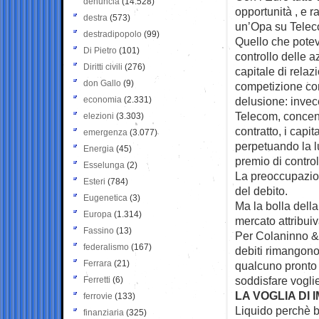
denuncia
(14.528)
opportunità , e ra
destra
(573)
un’Opa su Telec
destradipopolo
(99)
Quello che poteva
Di Pietro
(101)
controllo delle a
Diritti civili
(276)
capitale di relaz
don Gallo
(9)
competizione con 
economia
(2.331)
delusione: invec
Telecom, concent
elezioni
(3.303)
contratto, i capi
emergenza
(3.077)
perpetuando la l
Energia
(45)
premio di contro
Esselunga
(2)
La preoccupazione
Esteri
(784)
del debito.
Eugenetica
(3)
Ma la bolla dell
Europa
(1.314)
mercato attribui
Fassino
(13)
Per Colaninno & C
federalismo
(167)
debiti rimangono;
Ferrara
(21)
qualcuno pronto a
soddisfare vogli
Ferretti
(6)
LA VOGLIA DI
ferrovie
(133)
Liquido perchè ba
finanziaria
(325)