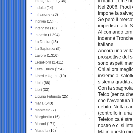
In Italia, come ne
Immigrazione
(734)
Nel 2006, Prodi 
indulto
(14)
impone la salvag
inflazione
(26)
Se però il mercat
Ingroia
(15)
impedisce allo St
Interviste
(16)
Al comando torna
la casta
(1.394)
indenne Tronchet
La Destra
(45)
italiane.
La Sapienza
(5)
Ancora una volta,
Lavoro
(1.316)
prospettive del s
LegaNord
(2.411)
sono aspetti mar
Chi allora megli
Letta Enrico
(154)
insieme al salot
Liberi e Uguali
(10)
sistema gradita 
Libia
(68)
Con la spagnola 
Libri
(33)
Telco (senza che
Liguria Futurista
(25)
che l’avventura T
mafia
(543)
debito. Nulla cam
manifesto
(7)
(controllo in una
Margherita
(16)
Telefonica è str
Maroni
(171)
nostro e ci si in
Mastella
(16)
Ma in questo modo