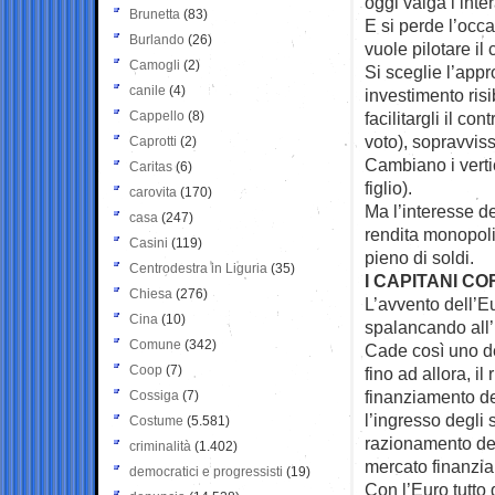
oggi valga l’inter
Brunetta
(83)
E si perde l’occ
Burlando
(26)
vuole pilotare il
Camogli
(2)
Si sceglie l’appr
canile
(4)
investimento ris
Cappello
(8)
facilitargli il co
voto), sopravviss
Caprotti
(2)
Cambiano i verti
Caritas
(6)
figlio).
carovita
(170)
Ma l’interesse de
casa
(247)
rendita monopol
Casini
(119)
pieno di soldi.
Centrodestra in Liguria
(35)
I CAPITANI C
Chiesa
(276)
L’avvento dell’Eu
Cina
(10)
spalancando all’I
Comune
(342)
Cade così uno dei
Coop
(7)
fino ad allora, i
finanziamento del
Cossiga
(7)
l’ingresso degli 
Costume
(5.581)
razionamento dei
criminalità
(1.402)
mercato finanziar
democratici e progressisti
(19)
Con l’Euro tutto 