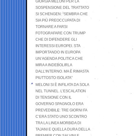
GIORGIA MELONI PER LA
SOSPENSIONE DEL TRATTATO
SI SCHENGEN: “SEMBRA CHE
SIA PIÙ PREOCCUPATA DI
TORNARE A FARSI
FOTOGRAFARE CON TRUMP
CHE DI DIFENDERE GLI
INTERESSI EUROPEI. STA
IMPORTANDO IN EUROPA
UN’AGENDA POLITICA CHE
MIRA A INDEBOLIRLA
DALL’INTERNO. MA È RIMASTA
PIUTTOSTO ISOLATA”
MELONI SI È INFILATA DA SOLA
NEL TUNNEL. L’ESCALATION
DI TENSIONE CON IL
GOVERNO SPAGNOLO ERA
PREVEDIBILE: TRE GIORNI FA
C’ERA STATO UNO SCONTRO
TRA LA LINEA MORBIDA DI
TAJANI E QUELLA DURA DELLA
PREMIER CON SALVINI E