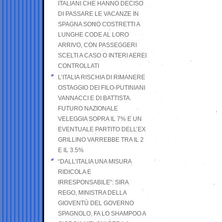
ITALIANI CHE HANNO DECISO
DI PASSARE LE VACANZE IN
SPAGNA SONO COSTRETTI A
LUNGHE CODE AL LORO
ARRIVO, CON PASSEGGERI
SCELTI A CASO O INTERI AEREI
CONTROLLATI
L’ITALIA RISCHIA DI RIMANERE
OSTAGGIO DEI FILO-PUTINIANI
VANNACCI E DI BATTISTA.
FUTURO NAZIONALE
VELEGGIA SOPRA IL 7% E UN
EVENTUALE PARTITO DELL’EX
GRILLINO VARREBBE TRA IL 2
E IL 3.5%
“DALL’ITALIA UNA MISURA
RIDICOLA E
IRRESPONSABILE”: SIRA
REGO, MINISTRA DELLA
GIOVENTÙ DEL GOVERNO
SPAGNOLO, FA LO SHAMPOO A