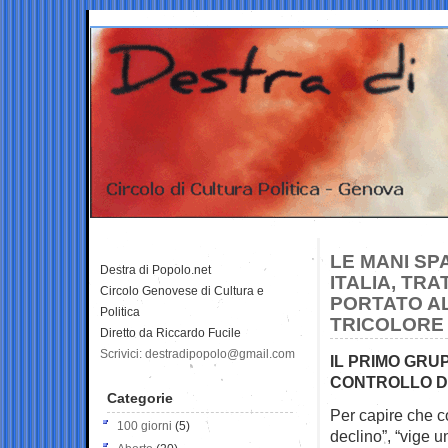
LE MANI SP
Destra di Popolo.net
ITALIA, TR
Circolo Genovese di Cultura e
PORTATO AL
Politica
TRICOLORE
Diretto da Riccardo Fucile
Scrivici: destradipopolo@gmail.com
IL PRIMO GRUP
CONTROLLO D
Categorie
Per capire che c
100 giorni
(5)
declino”, “vige 