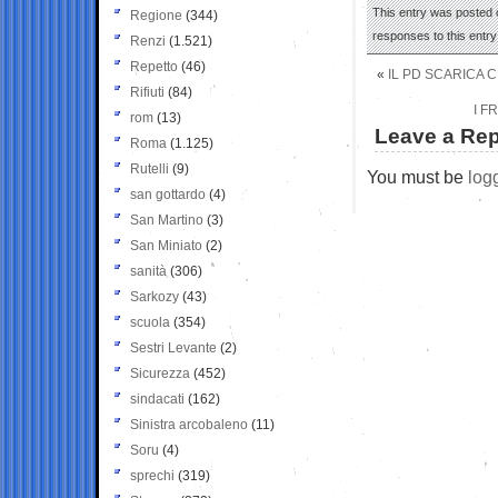
This entry was posted o
Regione
(344)
responses to this entr
Renzi
(1.521)
Repetto
(46)
«
IL PD SCARICA C
Rifiuti
(84)
I F
rom
(13)
Leave a Rep
Roma
(1.125)
Rutelli
(9)
You must be
log
san gottardo
(4)
San Martino
(3)
San Miniato
(2)
sanità
(306)
Sarkozy
(43)
scuola
(354)
Sestri Levante
(2)
Sicurezza
(452)
sindacati
(162)
Sinistra arcobaleno
(11)
Soru
(4)
sprechi
(319)