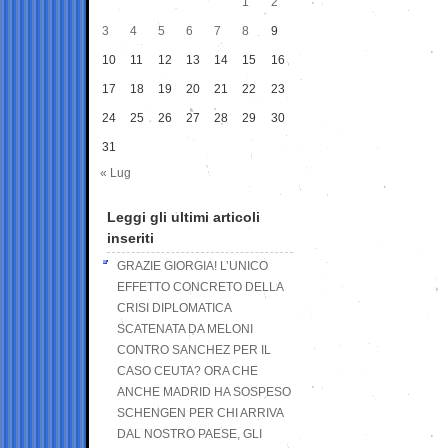
1
2
3
4
5
6
7
8
9
10
11
12
13
14
15
16
17
18
19
20
21
22
23
24
25
26
27
28
29
30
31
« Lug
Leggi gli ultimi articoli
inseriti
GRAZIE GIORGIA! L’UNICO
EFFETTO CONCRETO DELLA
CRISI DIPLOMATICA
SCATENATA DA MELONI
CONTRO SANCHEZ PER IL
CASO CEUTA? ORA CHE
ANCHE MADRID HA SOSPESO
SCHENGEN PER CHI ARRIVA
DAL NOSTRO PAESE, GLI