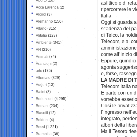
Aborto
(20)
asfittico e di rel
Acca Larentia
(2)
ripercorrere le 
Alcool
(3)
Italia.
Alemanno
(150)
Oggi si guarda a
scadenza del patt
Alfano
(315)
di Telco, la hold
Alitalia
(123)
Telecom, e al con
Ambiente
(341)
amministrazione 
AN
(210)
come all’inizio d
Animali
(74)
Eppure, quindici 
Arancioni
(2)
agonia suggeris
arte
(175)
e, forse, rasseg
Attentato
(329)
LA MADRE DI 
Auguri
(13)
Telecom Italia n
Batini
(3)
E parte con un di
vorrebbe esserlo
Berlusconi
(4.295)
Così le privatizz
Bersani
(234)
l’ingresso nell’
Biasotti
(12)
integrato, perde
Boldrini
(4)
albori della libe
Bossi
(1.221)
Ma il Tesoro ries
Brambilla
(38)