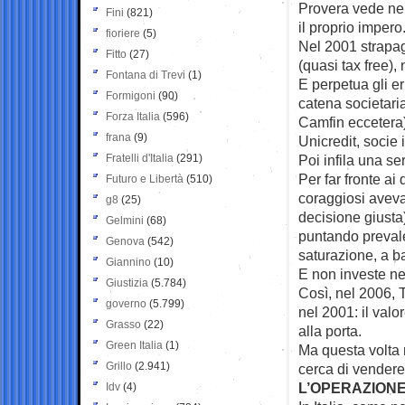
Provera vede nell
Fini
(821)
il proprio imper
fioriere
(5)
Nel 2001 strapaga
Fitto
(27)
(quasi tax free),
Fontana di Trevi
(1)
E perpetua gli er
Formigoni
(90)
catena societaria
Forza Italia
(596)
Camfin eccetera)
frana
(9)
Unicredit, socie 
Fratelli d'Italia
(291)
Poi infila una ser
Per far fronte ai
Futuro e Libertà
(510)
coraggiosi aveva 
g8
(25)
decisione giusta
Gelmini
(68)
puntando prevalen
Genova
(542)
saturazione, a b
Giannino
(10)
E non investe nel
Giustizia
(5.784)
Così, nel 2006, T
governo
(5.799)
nel 2001: il valor
Grasso
(22)
alla porta.
Green Italia
(1)
Ma questa volta n
Grillo
(2.941)
cerca di vendere
L’OPERAZIONE
Idv
(4)