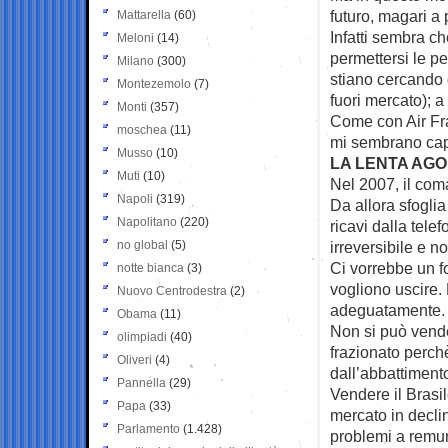
futuro, magari a 
Mattarella
(60)
Infatti sembra c
Meloni
(14)
permettersi le p
Milano
(300)
stiano cercando 
Montezemolo
(7)
fuori mercato); 
Monti
(357)
Come con Air Fra
moschea
(11)
mi sembrano capo
Musso
(10)
LA LENTA AGO
Muti
(10)
Nel 2007, il com
Napoli
(319)
Da allora sfoglia
Napolitano
(220)
ricavi dalla tele
no global
(5)
irreversibile e 
Ci vorrebbe un f
notte bianca
(3)
vogliono uscire.
Nuovo Centrodestra
(2)
adeguatamente.
Obama
(11)
Non si può vend
olimpiadi
(40)
frazionato perch
Oliveri
(4)
dall’abbattiment
Pannella
(29)
Vendere il Brasil
Papa
(33)
mercato in declin
Parlamento
(1.428)
problemi a remun