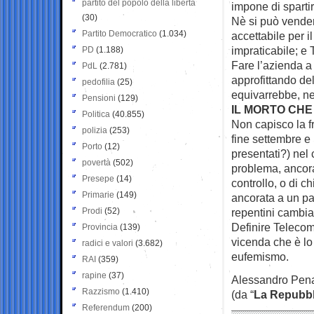
partito del popolo della libertà
impone di spartir
(30)
Nè si può vender
Partito Democratico
(1.034)
accettabile per i
impraticabile; e 
PD
(1.188)
Fare l’azienda a 
PdL
(2.781)
approfittando del
pedofilia
(25)
equivarrebbe, ne
Pensioni
(129)
IL MORTO CH
Politica
(40.855)
Non capisco la fr
polizia
(253)
fine settembre e
Porto
(12)
presentati?) nel 
povertà
(502)
problema, ancora
Presepe
(14)
controllo, o di ch
Primarie
(149)
ancorata a un pa
Prodi
(52)
repentini cambia
Definire Telecom
Provincia
(139)
vicenda che è lo
radici e valori
(3.682)
eufemismo.
RAI
(359)
rapine
(37)
Alessandro Pena
Razzismo
(1.410)
(da “
La Repubbl
Referendum
(200)