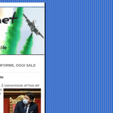
RIFORME, OGGI SALE
NI
. È sopravvissuto all’Aula
del
re
e
.