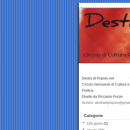
Destra di Popolo.net
Circolo Genovese di Cultura e
Politica
Diretto da Riccardo Fucile
Scrivici: destradipopolo@gma
Categorie
100 giorni
(5)