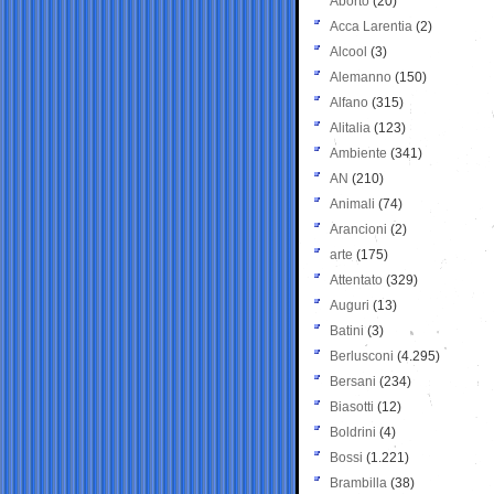
Aborto
(20)
Acca Larentia
(2)
Alcool
(3)
Alemanno
(150)
Alfano
(315)
Alitalia
(123)
Ambiente
(341)
AN
(210)
Animali
(74)
Arancioni
(2)
arte
(175)
Attentato
(329)
Auguri
(13)
Batini
(3)
Berlusconi
(4.295)
Bersani
(234)
Biasotti
(12)
Boldrini
(4)
Bossi
(1.221)
Brambilla
(38)