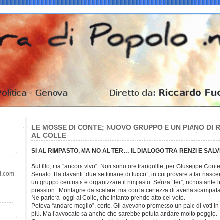
LE MOSSE DI CONTE; NUOVO GRUPPO E UN PIANO DI 
AL COLLE
SI AL RIMPASTO, MA NO AL TER… IL DIALOGO TRA RENZI E SALVI
Sul filo, ma “ancora vivo”. Non sono ore tranquille, per Giuseppe Conte
il.com
Senato. Ha davanti “due settimane di fuoco”, in cui provare a far nasce
un gruppo centrista e organizzare il rimpasto. Senza “ter”, nonostante l
pressioni. Montagne da scalare, ma con la certezza di averla scampata
Ne parlerà oggi al Colle, che intanto prende atto del voto.
Poteva “andare meglio”, certo. Gli avevano promesso un paio di voti in
più. Ma l’avvocato sa anche che sarebbe potuta andare molto peggio.