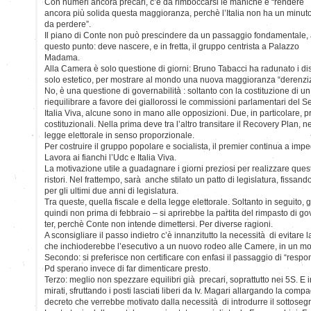
Con numeri ancora precari, c’è da rimboccarsi le maniche e “rendere
ancora più solida questa maggioranza, perchè l’Italia non ha un minut
da perdere”.
Il piano di Conte non può prescindere da un passaggio fondamentale,
questo punto: deve nascere, e in fretta, il gruppo centrista a Palazzo
Madama.
Alla Camera è solo questione di giorni: Bruno Tabacci ha radunato i di
solo estetico, per mostrare al mondo una nuova maggioranza “derenziz
No, è una questione di governabilità : soltanto con la costituzione di u
riequilibrare a favore dei giallorossi le commissioni parlamentari del S
Italia Viva, alcune sono in mano alle opposizioni. Due, in particolare, p
costituzionali. Nella prima deve tra l’altro transitare il Recovery Plan, 
legge elettorale in senso proporzionale.
Per costruire il gruppo popolare e socialista, il premier continua a imp
Lavora ai fianchi l’Udc e Italia Viva.
La motivazione utile a guadagnare i giorni preziosi per realizzare questo
ristori. Nel frattempo, sarà anche stilato un patto di legislatura, fissand
per gli ultimi due anni di legislatura.
Tra queste, quella fiscale e della legge elettorale. Soltanto in seguito,
quindi non prima di febbraio – si aprirebbe la partita del rimpasto di 
ter, perchè Conte non intende dimettersi. Per diverse ragioni.
A sconsigliare il passo indietro c’è innanzitutto la necessità di evitare la
che inchioderebbe l’esecutivo a un nuovo rodeo alle Camere, in un mo
Secondo: si preferisce non certificare con enfasi il passaggio di “respon
Pd sperano invece di far dimenticare presto.
Terzo: meglio non spezzare equilibri già precari, soprattutto nei 5S. E 
mirati, sfruttando i posti lasciati liberi da Iv. Magari allargando la com
decreto che verrebbe motivato dalla necessità di introdurre il sottosegre