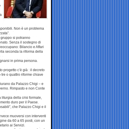
o
 a
sponibili. Non è un problema
zata”.
n gruppo si potranno
enato. Senza il sostegno di
reoccupano: Bilancio e Affari
nella seconda la riforma della
egnarsi in prima persona.
 progetto c’è già : il decreto
o tre o quattro riforme chiave
 giurano da Palazzo Chigi – e
governo. Rimpasto e non Conte
 liturgia della crisi formale,
mento duro per il Paese.
sabili”, che Palazzo Chigi e il
invece muoversi con interventi
pagine da 60 a 65 posti, con un
tario ai Servizi.