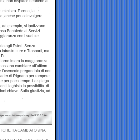
Forse non dispiace neanche al
e ministro. E certo, la
ste, anche per coinvolgere
, ad esempio, si ipotizzano
onso Bonafede ai Servizi.
ggioranza con i suoi tre
rio agli Esteri. Senza
Infrastrutture e Trasporti, ma
 Pd.
n giorno intero la maggioranza
va possano cambiare all’ultimo
re l’avvocato pregandolo di non
 leader di Rignano per rompere.
nque per poco tempo. Lo spiega
n il leghista la possibilità di
ioni chiave. Sulla giustizia, ad
esponses to this entry through the
RSS 2.0
feed.
INI CHE HA CAMBIATO UNA