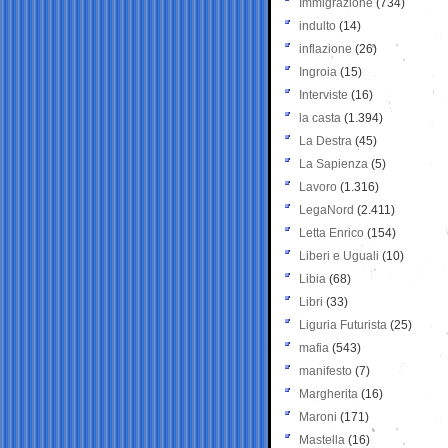
Immigrazione
(734)
indulto
(14)
inflazione
(26)
Ingroia
(15)
Interviste
(16)
la casta
(1.394)
La Destra
(45)
La Sapienza
(5)
Lavoro
(1.316)
LegaNord
(2.411)
Letta Enrico
(154)
Liberi e Uguali
(10)
Libia
(68)
Libri
(33)
Liguria Futurista
(25)
mafia
(543)
manifesto
(7)
Margherita
(16)
Maroni
(171)
Mastella
(16)