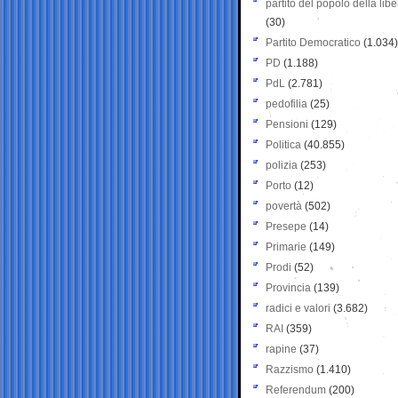
partito del popolo della libe
(30)
Partito Democratico
(1.034)
PD
(1.188)
PdL
(2.781)
pedofilia
(25)
Pensioni
(129)
Politica
(40.855)
polizia
(253)
Porto
(12)
povertà
(502)
Presepe
(14)
Primarie
(149)
Prodi
(52)
Provincia
(139)
radici e valori
(3.682)
RAI
(359)
rapine
(37)
Razzismo
(1.410)
Referendum
(200)