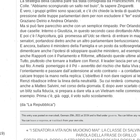
La strategia della cautela pare sia stata consigliata da Franceschini. 
Colle. “Abbiamo scongiurato un salto nel buio”, fa sapere Zingaretti.
È vero, i gruppi grillini sono spaccati, e c’è chi chiede la testa di qualch
pressione delle truppe parlamentari dem per non escludere il “ter” esi
Graziano Delrio e Andrea Orlando.
Ma si può fare parecchio anche con un semplice rimpasto. Per Orlando
due caselle: Interno o Giustizia, in questo secondo caso dirottando Alf
E poi c’è l’Agricoltura, già promessa all’Udc se riterrà di entrare in ma
senatori, portandosi dietro anche un altro parlamentare berlusconiano.
E ancora, ballano il ministero della Famiglia e un posto da sottosegreta
dimenticare anche l’ipotesi di sdoppiare qualche ministero, ad esempio 
anche Rapporti con il Parlamento e Riforme, affidando queste ultime al
Tutto, piuttosto che tornare a trattare con Renzi. Il leader lascia per u
sul filo. A metà pomeriggio è il Pd – avvertito del rischio che Italia Vi
l’orientamento e passare dall’astensione al voto contrario – a contatta
)
calcare troppo la mano nella replica. L’obiettivo è non dare ragioni al
Renzi ribadisce infine la linea della neutralità . Su cui resterà comu
anche a Matteo Salvini, nel corso della giornata. E dopo aver scartato co
un blitz sulla fiducia, si prepara a dare vita a un Vietnam nelle commiss
esempio. Prima c’è, già oggi, il voto sullo scostamento.
(da “La Repubblica”)
This entry was posted on mercoledì, Gennaio 20th, 2021 at 15:54 and is filed under
governo
. You can follow any r
You can
leave a response
, or
trackback
from your own site.
«
“I SENATORI A VITA NON MUOIONO MAI”: LA CLASSE DI SALV
19)
PAROLA DELLA FRASE DI GRILLO