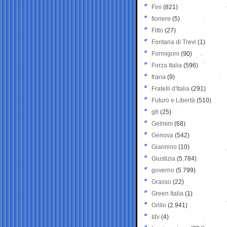
Fini
(821)
fioriere
(5)
Fitto
(27)
Fontana di Trevi
(1)
Formigoni
(90)
Forza Italia
(596)
frana
(9)
Fratelli d'Italia
(291)
Futuro e Libertà
(510)
g8
(25)
Gelmini
(68)
Genova
(542)
Giannino
(10)
Giustizia
(5.784)
governo
(5.799)
Grasso
(22)
Green Italia
(1)
Grillo
(2.941)
Idv
(4)