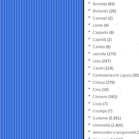
Brunetta
(83)
Burlando
(26)
Camogli
(2)
canile
(4)
Cappello
(8)
Caprotti
(2)
Caritas
(6)
carovita
(170)
casa
(247)
Casini
(119)
Centrodestra in Liguria
(35
Chiesa
(276)
Cina
(10)
Comune
(342)
Coop
(7)
Cossiga
(7)
Costume
(5.581)
criminalità
(1.402)
democratici e progressisti
(