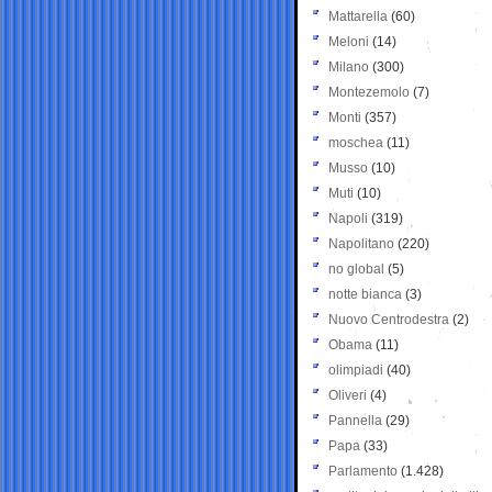
Mattarella
(60)
Meloni
(14)
Milano
(300)
Montezemolo
(7)
Monti
(357)
moschea
(11)
Musso
(10)
Muti
(10)
Napoli
(319)
Napolitano
(220)
no global
(5)
notte bianca
(3)
Nuovo Centrodestra
(2)
Obama
(11)
olimpiadi
(40)
Oliveri
(4)
Pannella
(29)
Papa
(33)
Parlamento
(1.428)