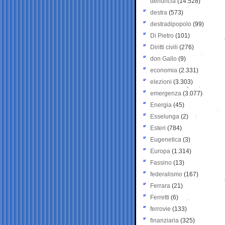
denuncia
(14.528)
destra
(573)
destradipopolo
(99)
Di Pietro
(101)
Diritti civili
(276)
don Gallo
(9)
economia
(2.331)
elezioni
(3.303)
emergenza
(3.077)
Energia
(45)
Esselunga
(2)
Esteri
(784)
Eugenetica
(3)
Europa
(1.314)
Fassino
(13)
federalismo
(167)
Ferrara
(21)
Ferretti
(6)
ferrovie
(133)
finanziaria
(325)