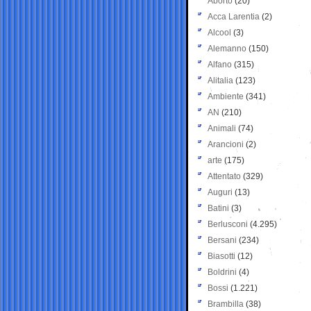
Aborto
(20)
Acca Larentia
(2)
Alcool
(3)
Alemanno
(150)
Alfano
(315)
Alitalia
(123)
Ambiente
(341)
AN
(210)
Animali
(74)
Arancioni
(2)
arte
(175)
Attentato
(329)
Auguri
(13)
Batini
(3)
Berlusconi
(4.295)
Bersani
(234)
Biasotti
(12)
Boldrini
(4)
Bossi
(1.221)
Brambilla
(38)