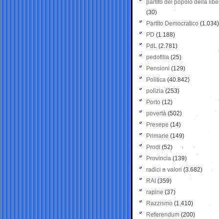
partito del popolo della libe
(30)
Partito Democratico
(1.034)
PD
(1.188)
PdL
(2.781)
pedofilia
(25)
Pensioni
(129)
Politica
(40.842)
polizia
(253)
Porto
(12)
povertà
(502)
Presepe
(14)
Primarie
(149)
Prodi
(52)
Provincia
(139)
radici e valori
(3.682)
RAI
(359)
rapine
(37)
Razzismo
(1.410)
Referendum
(200)