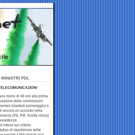
MINISTRI PDL
 TELECOMUNICAZIONI
no meno di 48 ore alla prima
cazione delle commissioni
entari (martedì pomeriggio) e
è ancora un accordo nella
ranza (Pd, Pdl, Scelta civica)
presidenze.
è intesa sul criterio
tativo di ripartizione delle
ne perchè il Pdl chiede pari