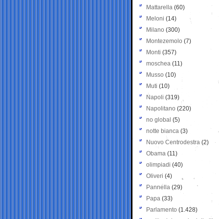
Mattarella
(60)
Meloni
(14)
Milano
(300)
Montezemolo
(7)
Monti
(357)
moschea
(11)
Musso
(10)
Muti
(10)
Napoli
(319)
Napolitano
(220)
no global
(5)
notte bianca
(3)
Nuovo Centrodestra
(2)
Obama
(11)
olimpiadi
(40)
Oliveri
(4)
Pannella
(29)
Papa
(33)
Parlamento
(1.428)