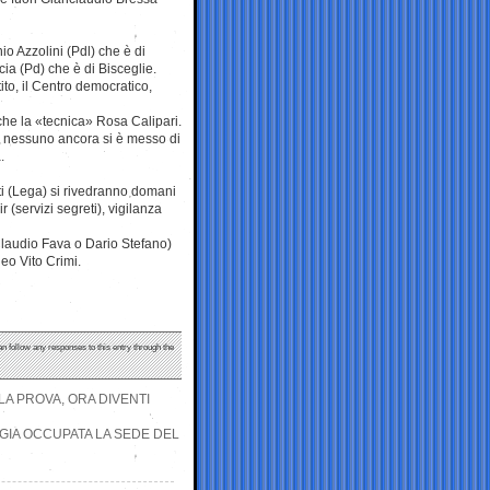
o Azzolini (Pdl) che è di
cia (Pd) che è di Bisceglie.
ito, il Centro democratico,
he la «tecnica» Rosa Calipari.
re nessuno ancora si è messo di
.
tti (Lega) si rivedranno domani
(servizi segreti), vigilanza
laudio Fava o Dario Stefano)
eo Vito Crimi.
an follow any responses to this entry through the
 LA PROVA, ORA DIVENTI
UGIA OCCUPATA LA SEDE DEL