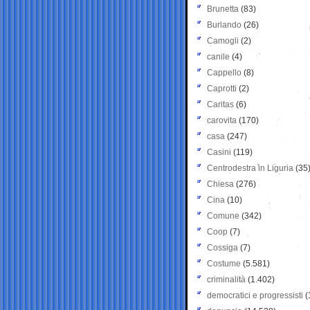
Brunetta
(83)
Burlando
(26)
Camogli
(2)
canile
(4)
Cappello
(8)
Caprotti
(2)
Caritas
(6)
carovita
(170)
casa
(247)
Casini
(119)
Centrodestra in Liguria
(35
Chiesa
(276)
Cina
(10)
Comune
(342)
Coop
(7)
Cossiga
(7)
Costume
(5.581)
criminalità
(1.402)
democratici e progressisti
(