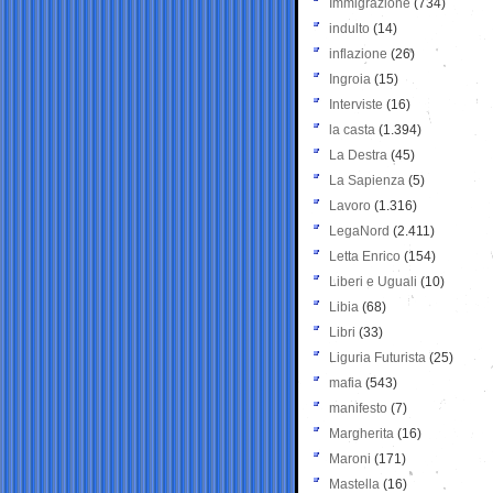
Immigrazione
(734)
indulto
(14)
inflazione
(26)
Ingroia
(15)
Interviste
(16)
la casta
(1.394)
La Destra
(45)
La Sapienza
(5)
Lavoro
(1.316)
LegaNord
(2.411)
Letta Enrico
(154)
Liberi e Uguali
(10)
Libia
(68)
Libri
(33)
Liguria Futurista
(25)
mafia
(543)
manifesto
(7)
Margherita
(16)
Maroni
(171)
Mastella
(16)