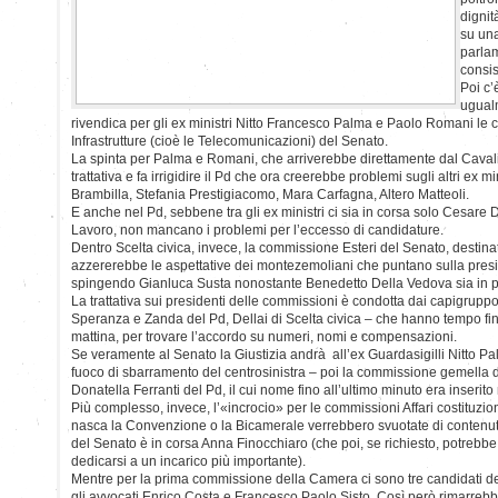
digni
su un
parla
consis
Poi c’
ugualm
rivendica per gli ex ministri Nitto Francesco Palma e Paolo Romani le 
Infrastrutture (cioè le Telecomunicazioni) del Senato.
La spinta per Palma e Romani, che arriverebbe direttamente dal Caval
trattativa e fa irrigidire il Pd che ora creerebbe problemi sugli altri ex mi
Brambilla, Stefania Prestigiacomo, Mara Carfagna, Altero Matteoli.
E anche nel Pd, sebbene tra gli ex ministri ci sia in corsa solo Cesar
Lavoro, non mancano i problemi per l’eccesso di candidature.
Dentro Scelta civica, invece, la commissione Esteri del Senato, destina
azzererebbe le aspettative dei montezemoliani che puntano sulla pres
spingendo Gianluca Susta nonostante Benedetto Della Vedova sia in po
La trattativa sui presidenti delle commissioni è condotta dai capigruppo
Speranza e Zanda del Pd, Dellai di Scelta civica – che hanno tempo f
mattina, per trovare l’accordo su numeri, nomi e compensazioni.
Se veramente al Senato la Giustizia andrà all’ex Guardasigilli Nitto P
fuoco di sbarramento del centrosinistra – poi la commissione gemella
Donatella Ferranti del Pd, il cui nome fino all’ultimo minuto era inserito n
Più complesso, invece, l’«incrocio» per le commissioni Affari costituzi
nasca la Convenzione o la Bicamerale verrebbero svuotate di contenu
del Senato è in corsa Anna Finocchiaro (che poi, se richiesto, potrebb
dedicarsi a un incarico più importante).
Mentre per la prima commissione della Camera ci sono tre candidati del 
gli avvocati Enrico Costa e Francesco Paolo Sisto. Così però rimarreb