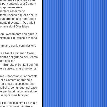
tà pur contando alla Camera
a rappresentanza
mentare assai meno
tente rispetto a quella del Pd.
è un problema di nomi che è
ente rilevante: il Pdl, infatti,
commissioni Giustizia e
iere, ovviamente non aiuta la
nistri del Pdl: Michela Vittoria
e Damiano per la commissione
ta a Pier Ferdinando Casini,
idenza del gruppo del Senato,
le position.
 – Brunetta e Schifani del Pdl,
ino a stasera, massimo domani
alma – nonostante l’apparente
 della Camera andrebbe a
ella lista dei sottosegretari.
onali che, comunque, nel caso
to: per la prima commissione
e sempre dimettersi per
Pdl: l’ex ministro Elio Vito e
be fuori Gianclaudio Bressa