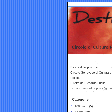
Destra di Popolo.net
Circolo Genovese di Cultura e
Politica
Diretto da Riccardo Fucile
Scrivici: destradipopolo@gma
Categorie
100 giorni
(5)