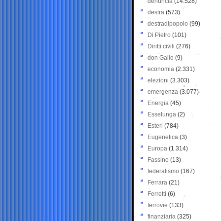
denuncia
(14.528)
destra
(573)
destradipopolo
(99)
Di Pietro
(101)
Diritti civili
(276)
don Gallo
(9)
economia
(2.331)
elezioni
(3.303)
emergenza
(3.077)
Energia
(45)
Esselunga
(2)
Esteri
(784)
Eugenetica
(3)
Europa
(1.314)
Fassino
(13)
federalismo
(167)
Ferrara
(21)
Ferretti
(6)
ferrovie
(133)
finanziaria
(325)