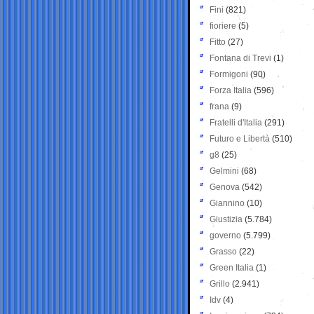
Fini
(821)
fioriere
(5)
Fitto
(27)
Fontana di Trevi
(1)
Formigoni
(90)
Forza Italia
(596)
frana
(9)
Fratelli d'Italia
(291)
Futuro e Libertà
(510)
g8
(25)
Gelmini
(68)
Genova
(542)
Giannino
(10)
Giustizia
(5.784)
governo
(5.799)
Grasso
(22)
Green Italia
(1)
Grillo
(2.941)
Idv
(4)