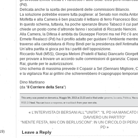
(Pd).
Delicata anche la scelta dei presidenti delle commissioni Bilancio.
La soluzione potrebbe essere tutta pugliese: al Senato non molla Antoni
Molfetta e alla Camera è ben piazzato il lettiano di ferro Francesco Boc
In questo schema, tuttavia, ha poche speranze Bruno Tabacci il cui part
chiede un posto come d’altronde fanno i socialisti di Riccardo Nencini.
Alla Camera, la Difesa è ambita da Giuseppe Fioroni ma nel Pd c’è anc
Ermete Realacci (Pd) ha il profilo adatto per guidare l’Ambiente ment
traverso alla candidatura di Rosy Bindi per la presidenza dell’Antimafia
Un’altra partita si gioca poi tra i partiti dell’opposizione.
Riccardo Nuti (M5S), Giorgia Meloni (Fratelli d’Italia) Giancarlo Giorge
per provare a trovare un accordo sulle commissioni di garanzia: Copasir 
Rai, giunte per le autorizzazioni.
Uno schema di massima prevede il Copasir a Sel (Gennaro Migliore, C
e la vigilanza Rai ai grillini che schiererebbero il capogruppo temporan
)
Dino Martirano
(da “
il Corriere della Sera
“)
This entry was posted on domenica, Maggio 5th, 2013 at 21:23 and is filed under
governo
,
la casta
,
Politica
. You c
RSS 2.0
feed. You can
leave a response
, or
trackback
from your own site.
«
L’INTERVISTA DI BERSANI ALL'”UNITA'”: “IL PD HA MANCATO
DAVVERO UN PARTITO”
“NIENTE FESTA, MAI CON BERLUSCONI”: IN UN CIRCOLO DI PER
PD
»
19)
Leave a Reply