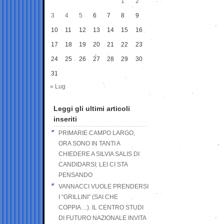
1
2
3
4
5
6
7
8
9
10
11
12
13
14
15
16
17
18
19
20
21
22
23
24
25
26
27
28
29
30
31
« Lug
Leggi gli ultimi articoli
inseriti
PRIMARIE CAMPO LARGO,
ORA SONO IN TANTI A
CHIEDERE A SILVIA SALIS DI
CANDIDARSI: LEI CI STA
PENSANDO
VANNACCI VUOLE PRENDERSI
I “GRILLINI” (SAI CHE
COPPIA…). IL CENTRO STUDI
DI FUTURO NAZIONALE INVITA