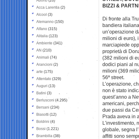
Aborto
(20)
BIZZI & PART
Acca Larentia
(2)
Alcool
(3)
Di fronte alla Tr
Alemanno
(150)
bandiera italian
Alfano
(315)
un’operazione da 
Alitalia
(123)
milioni di euro),
Ambiente
(341)
marciapiede oppos
AN
(210)
proprietà di Dona
(382 milioni di e
Animali
(74)
dodici piani al 
Arancioni
(2)
milioni (369 mili
arte
(175)
56ª street.
Attentato
(329)
L’operazione, che
Auguri
(13)
non è stato indic
Batini
(3)
quest’anno a New
Berlusconi
(4.295)
americani, perch
Bersani
(234)
due passi da Cen
Biasotti
(12)
Prada aveva in af
Boldrini
(4)
L’investimento, n
Bossi
(1.221)
globale, segna l’
affitti sono sem
Brambilla
(38)