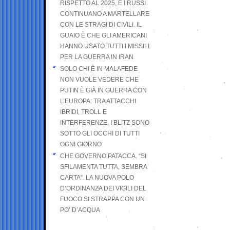
RISPETTO AL 2025, E I RUSSI
CONTINUANO A MARTELLARE
CON LE STRAGI DI CIVILI. IL
GUAIO È CHE GLI AMERICANI
HANNO USATO TUTTI I MISSILI
PER LA GUERRA IN IRAN
SOLO CHI È IN MALAFEDE
NON VUOLE VEDERE CHE
PUTIN È GIÀ IN GUERRA CON
L’EUROPA: TRA ATTACCHI
IBRIDI, TROLL E
INTERFERENZE, I BLITZ SONO
SOTTO GLI OCCHI DI TUTTI
OGNI GIORNO
CHE GOVERNO PATACCA. “SI
SFILAMENTA TUTTA, SEMBRA
CARTA”. LA NUOVA POLO
D’ORDINANZA DEI VIGILI DEL
FUOCO SI STRAPPA CON UN
PO’ D’ACQUA