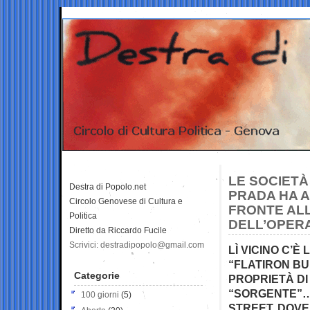
LE SOCIETÀ
Destra di Popolo.net
PRADA HA A
Circolo Genovese di Cultura e
FRONTE ALL
Politica
DELL’OPERA
Diretto da Riccardo Fucile
Scrivici: destradipopolo@gmail.com
LÌ VICINO C’È
“FLATIRON BUI
Categorie
PROPRIETÀ DI
“SORGENTE”… 
100 giorni
(5)
STREET, DOVE