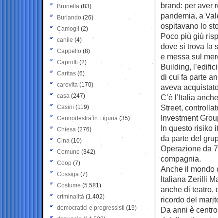
brand: per aver r
Brunetta
(83)
pandemia, a Valen
Burlando
(26)
ospitavano lo stor
Camogli
(2)
Poco più giù risp
canile
(4)
dove si trova la 
Cappello
(8)
e messa sul merc
Caprotti
(2)
Building, l’edifi
Caritas
(6)
di cui fa parte a
carovita
(170)
aveva acquistato
casa
(247)
C’è l’Italia anch
Street, controlla
Casini
(119)
Investment Grou
Centrodestra in Liguria
(35)
In questo risiko 
Chiesa
(276)
da parte del gru
Cina
(10)
Operazione da 76 
Comune
(342)
compagnia.
Coop
(7)
Anche il mondo d
Cossiga
(7)
Italiana Zerilli
Costume
(5.581)
anche di teatro,
criminalità
(1.402)
ricordo del marit
democratici e progressisti
(19)
Da anni è centro d