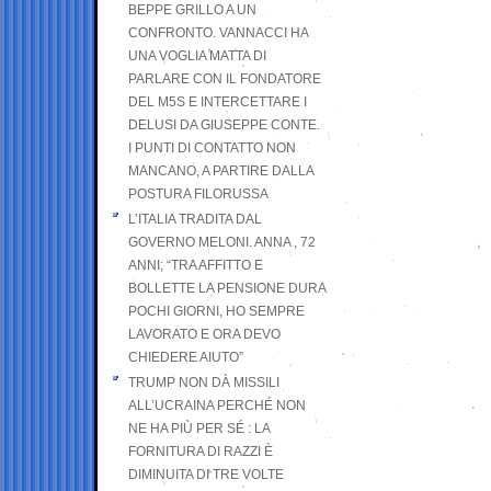
BEPPE GRILLO A UN
CONFRONTO. VANNACCI HA
UNA VOGLIA MATTA DI
PARLARE CON IL FONDATORE
DEL M5S E INTERCETTARE I
DELUSI DA GIUSEPPE CONTE.
I PUNTI DI CONTATTO NON
MANCANO, A PARTIRE DALLA
POSTURA FILORUSSA
L’ITALIA TRADITA DAL
GOVERNO MELONI. ANNA , 72
ANNI; “TRA AFFITTO E
BOLLETTE LA PENSIONE DURA
POCHI GIORNI, HO SEMPRE
LAVORATO E ORA DEVO
CHIEDERE AIUTO”
TRUMP NON DÀ MISSILI
ALL’UCRAINA PERCHÉ NON
NE HA PIÙ PER SÉ : LA
FORNITURA DI RAZZI È
DIMINUITA DI TRE VOLTE