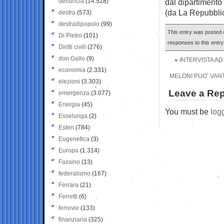
denuncia
(14.528)
dal dipartimento 
(da La Repubbli
destra
(573)
destradipopolo
(99)
This entry was posted 
Di Pietro
(101)
responses to this entr
Diritti civili
(276)
don Gallo
(9)
«
INTERVISTA AD
economia
(2.331)
MELONI PUO’ VANT
elezioni
(3.303)
Leave a Rep
emergenza
(3.077)
Energia
(45)
You must be
log
Esselunga
(2)
Esteri
(784)
Eugenetica
(3)
Europa
(1.314)
Fassino
(13)
federalismo
(167)
Ferrara
(21)
Ferretti
(6)
ferrovie
(133)
finanziaria
(325)