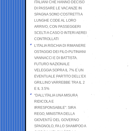
ITALIANI CHE HANNO DECISO
DI PASSARE LE VACANZE IN
SPAGNA SONO COSTRETTI A
LUNGHE CODE AL LORO
ARRIVO, CON PASSEGGERI
SCELTI A CASO O INTERI AEREI
CONTROLLATI
L’ITALIA RISCHIA DI RIMANERE
OSTAGGIO DEI FILO-PUTINIANI
VANNACCI E DI BATTISTA.
FUTURO NAZIONALE
VELEGGIA SOPRA IL 7% E UN
EVENTUALE PARTITO DELL’EX
GRILLINO VARREBBE TRA IL 2
E IL 3.5%
“DALL’ITALIA UNA MISURA
RIDICOLA E
IRRESPONSABILE”: SIRA
REGO, MINISTRA DELLA
GIOVENTÙ DEL GOVERNO
SPAGNOLO, FA LO SHAMPOO A