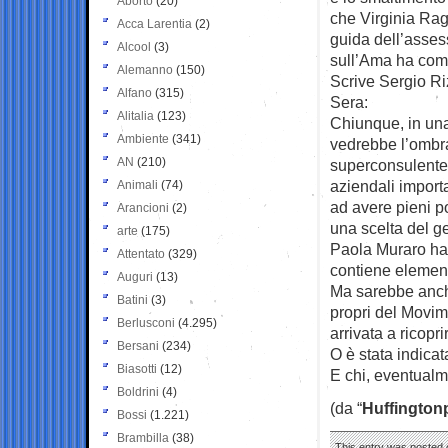
Aborto
(20)
che Virginia Rag
Acca Larentia
(2)
guida dell’asses
Alcool
(3)
sull’Ama ha com
Alemanno
(150)
Scrive Sergio Ri
Alfano
(315)
Sera:
Alitalia
(123)
Chiunque, in una
Ambiente
(341)
vedrebbe l’ombra
AN
(210)
superconsulente 
aziendali importa
Animali
(74)
ad avere pieni po
Arancioni
(2)
una scelta del g
arte
(175)
Paola Muraro ha 
Attentato
(329)
contiene element
Auguri
(13)
Ma sarebbe anche
Batini
(3)
propri del Movim
Berlusconi
(4.295)
arrivata a ricopr
Bersani
(234)
O è stata indica
Biasotti
(12)
E chi, eventual
Boldrini
(4)
(da “
Huffington
Bossi
(1.221)
Brambilla
(38)
This entry was posted o