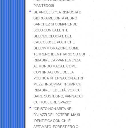
PIANTEDOSI
DE ANGELIS: “LA RISPOSTA DI
GIORGIA MELONI A PEDRO
SANCHEZ SI COMPRENDE
SOLO CON LA LENTE
DELL’IDEOLOGIA E DEL
CALCOLO: LE POLITICHE
DELL’IMMIGRAZIONE COME
TERRENO IDENTITARIO SU CUI
RIBADIRE L’APPARTENENZA
AL MONDO MAGA E COME
CONTINUAZIONE DELLA
POLITICA INTERNA CON ALTRI
MEZZI. INSOMMA, TRUMP CUI
RIBADIRE FEDELTÀ, VOX CUI
DARE SOSTEGNO, VANNACCI
CUI TOGLIERE SPAZIO”
“CRISTO NON ABITA NEI
PALAZZI DEL POTERE, MA SI
IDENTIFICA CON CHI È
AFFAMATO, FORESTIERO O