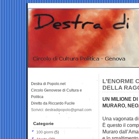
L’ENORME C
Destra di Popolo.net
DELLA RAG
Circolo Genovese di Cultura e
Politica
UN MILIONE D
Diretto da Riccardo Fucile
MURARO, NEO
Scrivici: destradipopolo@gmail.com
Una vagonata di s
Categorie
È questo il com
Muraro dall’Ama,
100 giorni
(5)
e lo smaltimento 