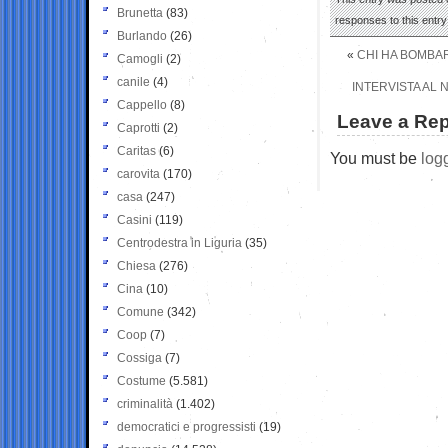
Brunetta
(83)
responses to this entr
Burlando
(26)
«
CHI HA BOMBAR
Camogli
(2)
canile
(4)
INTERVISTA AL
Cappello
(8)
Leave a Rep
Caprotti
(2)
Caritas
(6)
You must be
log
carovita
(170)
casa
(247)
Casini
(119)
Centrodestra in Liguria
(35)
Chiesa
(276)
Cina
(10)
Comune
(342)
Coop
(7)
Cossiga
(7)
Costume
(5.581)
criminalità
(1.402)
democratici e progressisti
(19)