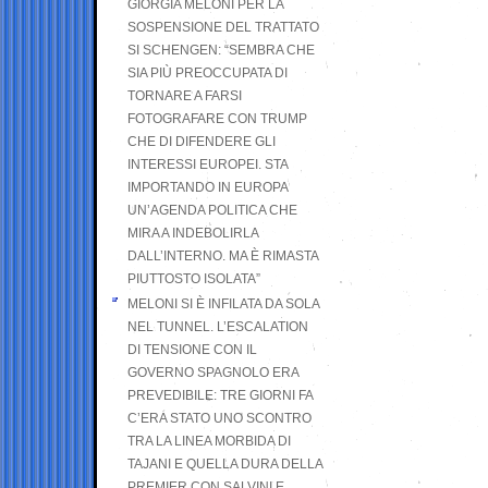
GIORGIA MELONI PER LA
SOSPENSIONE DEL TRATTATO
SI SCHENGEN: “SEMBRA CHE
SIA PIÙ PREOCCUPATA DI
TORNARE A FARSI
FOTOGRAFARE CON TRUMP
CHE DI DIFENDERE GLI
INTERESSI EUROPEI. STA
IMPORTANDO IN EUROPA
UN’AGENDA POLITICA CHE
MIRA A INDEBOLIRLA
DALL’INTERNO. MA È RIMASTA
PIUTTOSTO ISOLATA”
MELONI SI È INFILATA DA SOLA
NEL TUNNEL. L’ESCALATION
DI TENSIONE CON IL
GOVERNO SPAGNOLO ERA
PREVEDIBILE: TRE GIORNI FA
C’ERA STATO UNO SCONTRO
TRA LA LINEA MORBIDA DI
TAJANI E QUELLA DURA DELLA
PREMIER CON SALVINI E