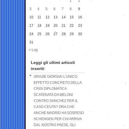
1
2
3
4
5
6
7
8
9
10
11
12
13
14
15
16
17
18
19
20
21
22
23
24
25
26
27
28
29
30
31
« Lug
Leggi gli ultimi articoli
inseriti
GRAZIE GIORGIA! L’UNICO
EFFETTO CONCRETO DELLA
CRISI DIPLOMATICA
SCATENATA DA MELONI
CONTRO SANCHEZ PER IL
CASO CEUTA? ORA CHE
ANCHE MADRID HA SOSPESO
SCHENGEN PER CHI ARRIVA
DAL NOSTRO PAESE, GLI