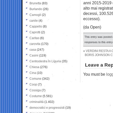
anni 2015-2019 (2
Brunetta
(83)
alto mai registr
Burlando
(26)
decessi, 100.526
Camogli
(2)
eccesso).
canile
(4)
Cappello
(8)
(da Open)
Caprotti
(2)
This entry was posted o
Caritas
(6)
responses to this entr
carovita
(170)
casa
(247)
«
VERDINI RESTA A 
BORIS JOHNSON CO
Casini
(119)
Centrodestra in Liguria
(35)
Leave a Rep
Chiesa
(276)
Cina
(10)
You must be
log
Comune
(342)
Coop
(7)
Cossiga
(7)
Costume
(5.581)
criminalità
(1.402)
democratici e progressisti
(19)