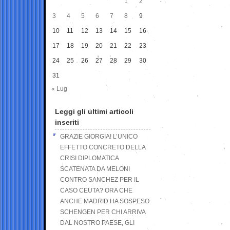
1
2
3
4
5
6
7
8
9
10
11
12
13
14
15
16
17
18
19
20
21
22
23
24
25
26
27
28
29
30
31
« Lug
Leggi gli ultimi articoli
inseriti
GRAZIE GIORGIA! L’UNICO
EFFETTO CONCRETO DELLA
CRISI DIPLOMATICA
SCATENATA DA MELONI
CONTRO SANCHEZ PER IL
CASO CEUTA? ORA CHE
ANCHE MADRID HA SOSPESO
SCHENGEN PER CHI ARRIVA
DAL NOSTRO PAESE, GLI