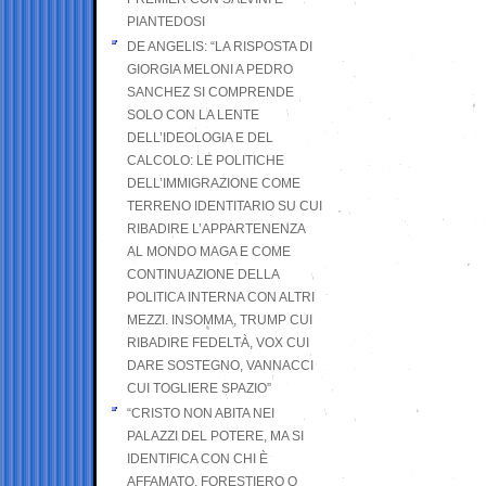
PIANTEDOSI
DE ANGELIS: “LA RISPOSTA DI
GIORGIA MELONI A PEDRO
SANCHEZ SI COMPRENDE
SOLO CON LA LENTE
DELL’IDEOLOGIA E DEL
CALCOLO: LE POLITICHE
DELL’IMMIGRAZIONE COME
TERRENO IDENTITARIO SU CUI
RIBADIRE L’APPARTENENZA
AL MONDO MAGA E COME
CONTINUAZIONE DELLA
POLITICA INTERNA CON ALTRI
MEZZI. INSOMMA, TRUMP CUI
RIBADIRE FEDELTÀ, VOX CUI
DARE SOSTEGNO, VANNACCI
CUI TOGLIERE SPAZIO”
“CRISTO NON ABITA NEI
PALAZZI DEL POTERE, MA SI
IDENTIFICA CON CHI È
AFFAMATO, FORESTIERO O