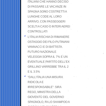
ITALIANI CHE HANNO DECISO
DI PASSARE LE VACANZE IN
SPAGNA SONO COSTRETTI A
LUNGHE CODE AL LORO
ARRIVO, CON PASSEGGERI
SCELTI A CASO O INTERI AEREI
CONTROLLATI
L’ITALIA RISCHIA DI RIMANERE
OSTAGGIO DEI FILO-PUTINIANI
VANNACCI E DI BATTISTA.
FUTURO NAZIONALE
VELEGGIA SOPRA IL 7% E UN
EVENTUALE PARTITO DELL’EX
GRILLINO VARREBBE TRA IL 2
E IL 3.5%
“DALL’ITALIA UNA MISURA
RIDICOLA E
IRRESPONSABILE”: SIRA
REGO, MINISTRA DELLA
GIOVENTÙ DEL GOVERNO
SPAGNOLO, FA LO SHAMPOO A