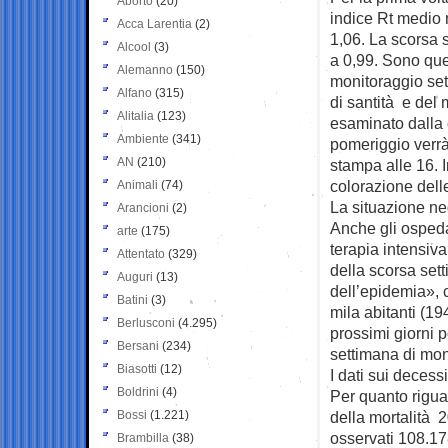
Aborto
(20)
indice Rt medio
Acca Larentia
(2)
1,06. La scorsa s
Alcool
(3)
a 0,99. Sono que
Alemanno
(150)
monitoraggio sett
Alfano
(315)
di santità e del 
Alitalia
(123)
esaminato dalla 
Ambiente
(341)
pomeriggio verr
AN
(210)
stampa alle 16. I
colorazione dell
Animali
(74)
La situazione ne
Arancioni
(2)
Anche gli ospeda
arte
(175)
terapia intensiva
Attentato
(329)
della scorsa set
Auguri
(13)
dell’epidemia», 
Batini
(3)
mila abitanti (1
Berlusconi
(4.295)
prossimi giorni 
Bersani
(234)
settimana di moni
Biasotti
(12)
I dati sui decessi
Boldrini
(4)
Per quanto riguard
Bossi
(1.221)
della mortalità 
osservati 108.178
Brambilla
(38)