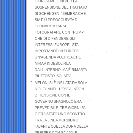
GIORGIA MELONI PER LA
SOSPENSIONE DEL TRATTATO
SI SCHENGEN: “SEMBRA CHE
SIA PIÙ PREOCCUPATA DI
TORNARE A FARSI
FOTOGRAFARE CON TRUMP
CHE DI DIFENDERE GLI
INTERESSI EUROPEI. STA
IMPORTANDO IN EUROPA
UN’AGENDA POLITICA CHE
MIRA A INDEBOLIRLA
DALL’INTERNO. MA È RIMASTA
PIUTTOSTO ISOLATA”
MELONI SI È INFILATA DA SOLA
NEL TUNNEL. L’ESCALATION
DI TENSIONE CON IL
GOVERNO SPAGNOLO ERA
PREVEDIBILE: TRE GIORNI FA
C’ERA STATO UNO SCONTRO
TRA LA LINEA MORBIDA DI
TAJANI E QUELLA DURA DELLA
PREMIER CON SALVINI E