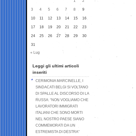
1
2
3
4
5
6
7
8
9
10
11
12
13
14
15
16
17
18
19
20
21
22
23
24
25
26
27
28
29
30
31
« Lug
Leggi gli ultimi articoli
inseriti
CERIMONIA MARCINELLE, I
SINDACATI BELGI SI VOLTANO
DI SPALLE AL DISCORSO DI LA
RUSSA: “NON VOGLIAMO CHE
LAVORATORI IMMIGRATI
ITALIANI CHE SONO MORTI
NEL NOSTRO PAESE SIANO
COMMEMORATI DA UN
ESTREMISTA DI DESTRA”