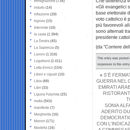
Che differenza ve
Immigrazione
(734)
«Gli evangelici 
indulto
(14)
base elettorale d
inflazione
(26)
voto cattolico è 
Ingroia
(15)
più favorevoli al
Interviste
(16)
sono alternati t
la casta
(1.394)
presidente catto
La Destra
(45)
(da “Corriere del
La Sapienza
(5)
Lavoro
(1.316)
This entry was posted o
LegaNord
(2.411)
responses to this entr
Letta Enrico
(154)
Liberi e Uguali
(10)
«
S’È FERMA
GUERRA NEL G
Libia
(68)
EMIRATI ARA
Libri
(33)
RISTORANTI
Liguria Futurista
(25)
T
mafia
(543)
SONIA ALF
manifesto
(7)
ADERITO DU
Margherita
(16)
DEMOCRATICO
Maroni
(171)
CON L’INDICA
Mastella
(16)
A COMMISSARI