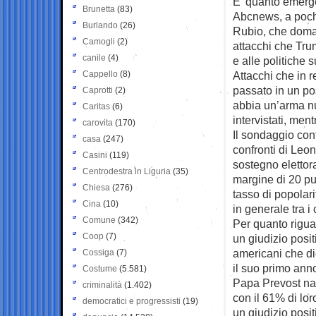
E’ quanto emerg
Brunetta
(83)
Abcnews, a poche
Burlando
(26)
Rubio, che domani
Camogli
(2)
attacchi che Tru
canile
(4)
e alle politiche 
Cappello
(8)
Attacchi che in r
passato in un po
Caprotti
(2)
abbia un’arma nu
Caritas
(6)
intervistati, men
carovita
(170)
Il sondaggio con
casa
(247)
confronti di Leon
Casini
(119)
sostegno elettora
Centrodestra in Liguria
(35)
margine di 20 punt
Chiesa
(276)
tasso di popolar
Cina
(10)
in generale tra i 
Comune
(342)
Per quanto riguar
Coop
(7)
un giudizio posi
americani che d
Cossiga
(7)
il suo primo anno
Costume
(5.581)
Papa Prevost nat
criminalità
(1.402)
con il 61% di lor
democratici e progressisti
(19)
un giudizio posi