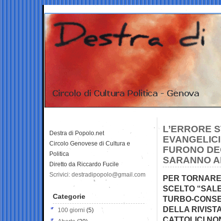
L’ERRORE S
Destra di Popolo.net
EVANGELICI
Circolo Genovese di Cultura e
FURONO DEC
Politica
SARANNO A
Diretto da Riccardo Fucile
Scrivici: destradipopolo@gmail.com
PER TORNARE 
SCELTO “SALE
Categorie
TURBO-CONSER
DELLA RIVIST
100 giorni
(5)
CATTOLICI NO