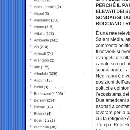
Aborto
(20)
PERCHÉ IL PA
Acca Larentia
(2)
ELEVATI DEI 
Alcool
(3)
SONDAGGI: D
Alemanno
(150)
BOCCIANO TRU
Alfano
(315)
È una rete telev
Alitalia
(123)
Salem
Media, at
Ambiente
(341)
commento politi
AN
(210)
Il network si riv
Animali
(74)
evangelico e all
Arancioni
(2)
canale su cui l’a
arte
(175)
scorso anno, tra
Attentato
(329)
Negli anni è div
Auguri
(13)
posizioni dell’a
Batini
(3)
politici e opinio
l’ecosistema dei
Berlusconi
(4.295)
Due americani su
Bersani
(234)
esortati a contat
Biasotti
(12)
lavorare per la 
Boldrini
(4)
cui la religione è
Bossi
(1.221)
Trump e Pete He
Brambilla
(38)