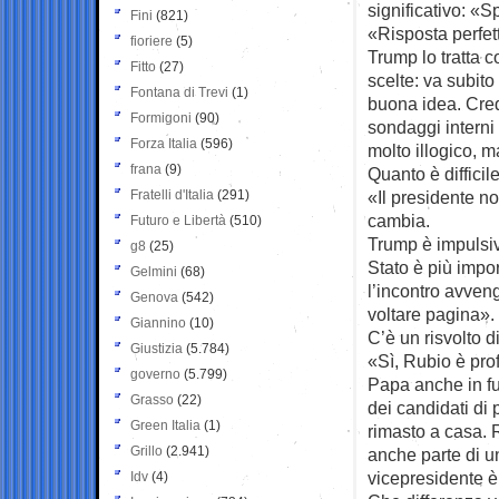
significativo: «S
Fini
(821)
«Risposta perfet
fioriere
(5)
Trump lo tratta c
Fitto
(27)
scelte: va subito 
Fontana di Trevi
(1)
buona idea. Cred
Formigoni
(90)
sondaggi interni 
Forza Italia
(596)
molto illogico, 
frana
(9)
Quanto è difficil
Fratelli d'Italia
(291)
«Il presidente no
cambia.
Futuro e Libertà
(510)
Trump è impulsiv
g8
(25)
Stato è più impor
Gelmini
(68)
l’incontro avven
Genova
(542)
voltare pagina».
Giannino
(10)
C’è un risvolto di
Giustizia
(5.784)
«Sì, Rubio è pro
governo
(5.799)
Papa anche in f
Grasso
(22)
dei candidati di
Green Italia
(1)
rimasto a casa. 
Grillo
(2.941)
anche parte di un
vicepresidente è
Idv
(4)