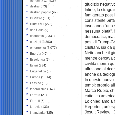
denuncia
(14.528)
giudizio negativo
destra
(573)
Infine, la stragr
destradipopolo
(99)
famigerato post 
Di Pietro
(101)
consistente 69% 
Diritti civili
(276)
invocando “una s
don Gallo
(9)
nessuna pietà”. N
economia
(2.331)
democratici, ma 
post di Trump-Ge
elezioni
(3.303)
cristiani, sia da
emergenza
(3.077)
Netto anche il gi
Energia
(45)
mentre cercava di
Esselunga
(2)
civilità morirà q
Esteri
(784)
allusione al rico
Eugenetica
(3)
anche da teologic
Europa
(1.314)
In questo nuovo 
Fassino
(13)
tempi: proprio al
federalismo
(167)
Marco Rubio, ch
Ferrara
(21)
cattolico americ
Lo chiediamo a Mi
Ferretti
(6)
Reporter , un’es
ferrovie
(133)
Jesuit Review . 
finanziaria
(325)