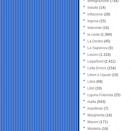
Immigrazione
(734)
indulto
(14)
inflazione
(26)
Ingroia
(15)
Interviste
(16)
la casta
(1.394)
La Destra
(45)
La Sapienza
(5)
Lavoro
(1.316)
LegaNord
(2.411)
Letta Enrico
(154)
Liberi e Uguali
(10)
Libia
(68)
Libri
(33)
Liguria Futurista
(25)
mafia
(543)
manifesto
(7)
Margherita
(16)
Maroni
(171)
Mastella
(16)