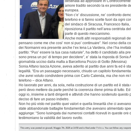
destinata ad approdare in Controcorrent
amore tradito secondo la ex presidente 
europea.
“Non c’e’ discussione, ne’ confronto demo
telefono e si fanno scelte fuori da ogni c
del sindaco di Siracusa, Francesco Italia,
riposiziona il partito nell’area centrista d
parte di questo meccanismo.
Anche molti altri responsabili regionali de
pensano come me che cosi’ non si puo’ continuare”. Nel corso della 
dei Normanni era presente anche l’ex Iena La Vardera, che l’ha invitata
partito: “Puo’ essere la tua casa naturale”, ha detto il candidato alla p
sono presa un po’ di tempo per decidere”, e’ stata la risposta di Sonia Al
giornalista ucciso dalla mafia a Barcellona Pozzo di Gotto (Messina)
Sonia Alfano lascia Azione, aveva aderito al partito due anni fa ed è st
legalità. “Era un passaggio necessario, chiudo un capitolo fondamenta
che avrei voluto condividere prima con Carlo Calenda, ma che non mi 
telefono – dice Alfano.
Ho lavorato per anni, da sola, nella costruzione di un partito ed è stat
però devo mettere da parte perché la coerenza viene prima di tutto. Ed
oggi io, insieme a tanti dirigenti e attivisti che hanno sostenuto questo 
deciso di fare un passo indietro.
Non ho più visto nel partito quei valori e quella linearità che ci aveva
state abbandonate battaglie fondamentali che avevano alimentato spe
aggiunge: “Sono lusingata dai numerosi contatti ricevuti in queste ore da
testimoniano la validità del lavoro svolto.
This entry was posted on giovedì, Maggio 7th, 2026 at 14:59 and is filed under
Politica
. You can follow any respons