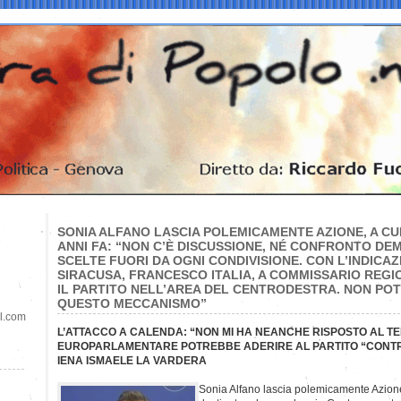
SONIA ALFANO LASCIA POLEMICAMENTE AZIONE, A CU
ANNI FA: “NON C’È DISCUSSIONE, NÉ CONFRONTO DE
SCELTE FUORI DA OGNI CONDIVISIONE. CON L’INDICAZ
SIRACUSA, FRANCESCO ITALIA, A COMMISSARIO REGIO
IL PARTITO NELL’AREA DEL CENTRODESTRA. NON POT
QUESTO MECCANISMO”
il.com
L’ATTACCO A CALENDA: “NON MI HA NEANCHE RISPOSTO AL TE
EUROPARLAMENTARE POTREBBE ADERIRE AL PARTITO “CONT
IENA ISMAELE LA VARDERA
Sonia Alfano lascia polemicamente Azion