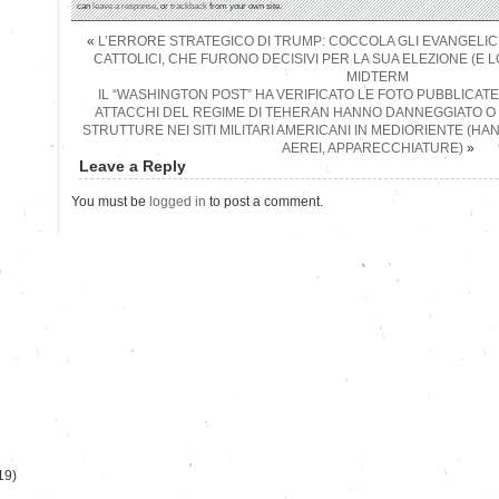
can
leave a response
, or
trackback
from your own site.
«
L’ERRORE STRATEGICO DI TRUMP: COCCOLA GLI EVANGELICI
CATTOLICI, CHE FURONO DECISIVI PER LA SUA ELEZIONE (E
MIDTERM
IL “WASHINGTON POST” HA VERIFICATO LE FOTO PUBBLICATE D
ATTACCHI DEL REGIME DI TEHERAN HANNO DANNEGGIATO O
STRUTTURE NEI SITI MILITARI AMERICANI IN MEDIORIENTE (HA
AEREI, APPARECCHIATURE)
»
Leave a Reply
You must be
logged in
to post a comment.
)
19)