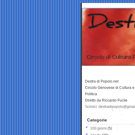
Destra di Popolo.net
Circolo Genovese di Cultura e
Politica
Diretto da Riccardo Fucile
Scrivici: destradipopolo@gma
Categorie
100 giorni
(5)