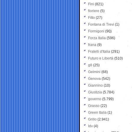
Fini
(821)
fioriere
(5)
Fitto
(27)
Fontana di Trevi
(1)
Formigoni
(90)
Forza Italia
(596)
frana
(9)
Fratelli d'Italia
(291)
Futuro e Libertà
(510)
g8
(25)
Gelmini
(68)
Genova
(542)
Giannino
(10)
Giustizia
(5.784)
governo
(5.799)
Grasso
(22)
Green Italia
(1)
Grillo
(2.941)
Idv
(4)