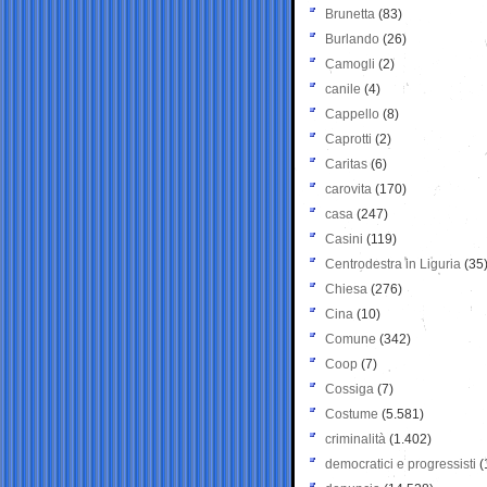
Brunetta
(83)
Burlando
(26)
Camogli
(2)
canile
(4)
Cappello
(8)
Caprotti
(2)
Caritas
(6)
carovita
(170)
casa
(247)
Casini
(119)
Centrodestra in Liguria
(35
Chiesa
(276)
Cina
(10)
Comune
(342)
Coop
(7)
Cossiga
(7)
Costume
(5.581)
criminalità
(1.402)
democratici e progressisti
(