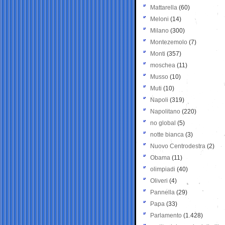
Mattarella
(60)
Meloni
(14)
Milano
(300)
Montezemolo
(7)
Monti
(357)
moschea
(11)
Musso
(10)
Muti
(10)
Napoli
(319)
Napolitano
(220)
no global
(5)
notte bianca
(3)
Nuovo Centrodestra
(2)
Obama
(11)
olimpiadi
(40)
Oliveri
(4)
Pannella
(29)
Papa
(33)
Parlamento
(1.428)