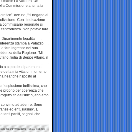
e Ismaele La Vardera. Un
della Commissione antimafia
cratico”, accusa, “si negano al
ondivisione. Con l’indicazione
 a commissario regionale si
el centrodestra. Non potevo fare
l Dipartimento legalita’
conferenza stampa a Palazzo
 a fare ingresso nel suo
residenza della Regione. “Mi
fano, figlia di Beppe Alfano, il
ata a capo del dipartimento
le della mia vita, un momento
ha neanche risposto al
a un’esplosione bellissima, che
 è proprio per coerenza che
progetto fin dall’inizio, abbiamo
no convinto ad aderire. Sono
ranze ed entusiasmo”. E
 tanti partiti, segnali che
es to this entry through the
RSS 2.0
feed. You