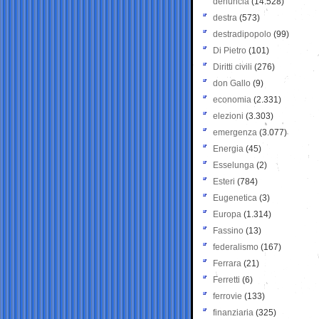
denuncia
(14.528)
destra
(573)
destradipopolo
(99)
Di Pietro
(101)
Diritti civili
(276)
don Gallo
(9)
economia
(2.331)
elezioni
(3.303)
emergenza
(3.077)
Energia
(45)
Esselunga
(2)
Esteri
(784)
Eugenetica
(3)
Europa
(1.314)
Fassino
(13)
federalismo
(167)
Ferrara
(21)
Ferretti
(6)
ferrovie
(133)
finanziaria
(325)