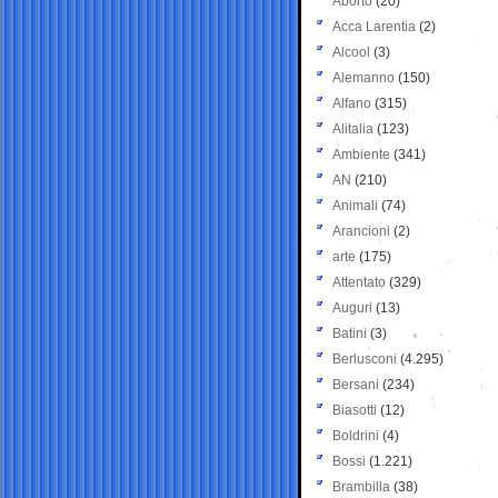
Aborto
(20)
Acca Larentia
(2)
Alcool
(3)
Alemanno
(150)
Alfano
(315)
Alitalia
(123)
Ambiente
(341)
AN
(210)
Animali
(74)
Arancioni
(2)
arte
(175)
Attentato
(329)
Auguri
(13)
Batini
(3)
Berlusconi
(4.295)
Bersani
(234)
Biasotti
(12)
Boldrini
(4)
Bossi
(1.221)
Brambilla
(38)