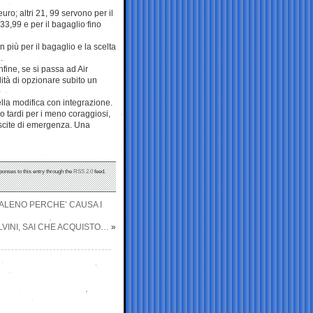
ro; altri 21, 99 servono per il
33,99 e per il bagaglio fino
 più per il bagaglio e la scelta
.
fine, se si passa ad Air
lità di opzionare subito un
ella modifica con integrazione.
o tardi per i meno coraggiosi,
 uscite di emergenza. Una
ponses to this entry through the
RSS 2.0
feed.
ALENO PERCHE’ CAUSA I
VINI, SAI CHE ACQUISTO…
»