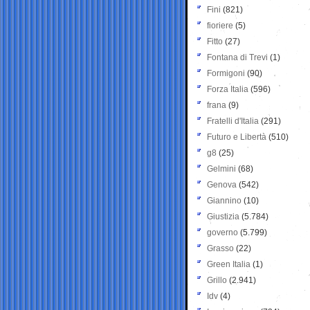
Fini
(821)
fioriere
(5)
Fitto
(27)
Fontana di Trevi
(1)
Formigoni
(90)
Forza Italia
(596)
frana
(9)
Fratelli d'Italia
(291)
Futuro e Libertà
(510)
g8
(25)
Gelmini
(68)
Genova
(542)
Giannino
(10)
Giustizia
(5.784)
governo
(5.799)
Grasso
(22)
Green Italia
(1)
Grillo
(2.941)
Idv
(4)