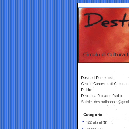
Destra di Popolo.net
Circolo Genovese di Cultura e
Politica
Diretto da Riccardo Fucile
Scrivici: destradipopolo@gma
Categorie
100 giorni
(5)