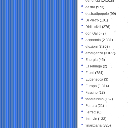
denuncia
(14.528)
destra
(573)
destradipopolo
(99)
Di Pietro
(101)
Diritti civili
(276)
don Gallo
(9)
economia
(2.331)
elezioni
(3.303)
emergenza
(3.077)
Energia
(45)
Esselunga
(2)
Esteri
(784)
Eugenetica
(3)
Europa
(1.314)
Fassino
(13)
federalismo
(167)
Ferrara
(21)
Ferretti
(6)
ferrovie
(133)
finanziaria
(325)