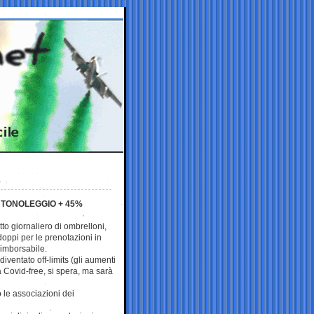
AUTONOLEGGIO + 45%
itto giornaliero di ombrelloni,
 doppi per le prenotazioni in
 rimborsabile.
iventato off-limits (gli aumenti
à Covid-free, si spera, ma sarà
 le associazioni dei