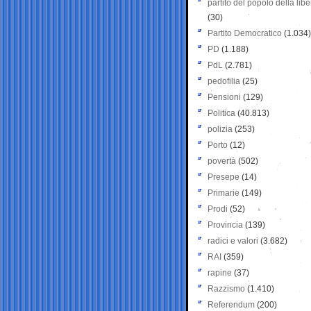
partito del popolo della libe
(30)
Partito Democratico
(1.034)
PD
(1.188)
PdL
(2.781)
pedofilia
(25)
Pensioni
(129)
Politica
(40.813)
polizia
(253)
Porto
(12)
povertà
(502)
Presepe
(14)
Primarie
(149)
Prodi
(52)
Provincia
(139)
radici e valori
(3.682)
RAI
(359)
rapine
(37)
Razzismo
(1.410)
Referendum
(200)