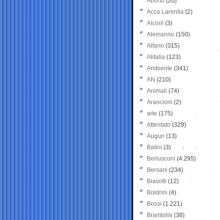
Aborto
(20)
Acca Larentia
(2)
Alcool
(3)
Alemanno
(150)
Alfano
(315)
Alitalia
(123)
Ambiente
(341)
AN
(210)
Animali
(74)
Arancioni
(2)
arte
(175)
Attentato
(329)
Auguri
(13)
Batini
(3)
Berlusconi
(4.295)
Bersani
(234)
Biasotti
(12)
Boldrini
(4)
Bossi
(1.221)
Brambilla
(38)