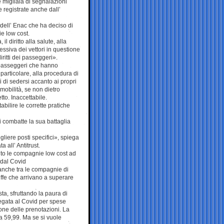
e migliaia di segnalazioni
e registrate anche dall’
dell’ Enac che ha deciso di
e low cost.
il diritto alla salute, alla
essiva dei vettori in questione
ritti dei passeggeri».
 «passeggeri che hanno
particolare, alla procedura di
 di sedersi accanto ai propri
a mobilità, se non dietro
tto. Inaccettabile.
bilire le corrette pratiche
i combatte la sua battaglia
gliere posti specifici», spiega
 all’ Antitrust.
nto le compagnie low cost ad
 dal Covid
, anche tra le compagnie di
riffe che arrivano a superare
sta, sfruttando la paura di
legata al Covid per spese
one delle prenotazioni. La
da 59,99. Ma se si vuole