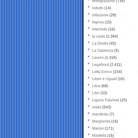
Immigrazione
(734)
indulto
(14)
inflazione
(26)
Ingroia
(15)
Interviste
(16)
la casta
(1.394)
La Destra
(45)
La Sapienza
(5)
Lavoro
(1.316)
LegaNord
(2.411)
Letta Enrico
(154)
Liberi e Uguali
(10)
Libia
(68)
Libri
(33)
Liguria Futurista
(25)
mafia
(543)
manifesto
(7)
Margherita
(16)
Maroni
(171)
Mastella
(16)