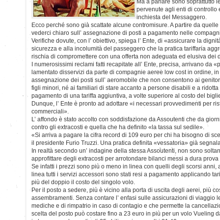
Ma a parlare sono soprattutto l
pervenute agli enti di controllo 
inchiesta del Messaggero.
Ecco perché sono già scattate alcune contromisure. A partire da quelle 
vederci chiaro sull’ assegnazione di posti a pagamento nelle compagni
Verifiche dovute, con l’ obiettivo, spiega l’ Ente, di «assicurare la dignità, 
sicurezza e alla incolumità del passeggero che la pratica tariffaria aggr
rischia di compromettere con una offerta non adeguata ed elusiva dei di
I numerosissimi reclami fatti recapitate all’ Ente, precisa, arrivano da
lamentato disservizi da parte di compagnie aeree low cost in ordine, in 
assegnazione dei posti sull’ aeromobile che non consentono ai genitori
figli minori, né ai familiari di stare accanto a persone disabili e a ridott
pagamento di una tariffa aggiuntiva, a volte superiore al costo del biglie
Dunque, l’ Ente è pronto ad adottare «i necessari provvedimenti per rista
commerciali».
L’ affondo è stato accolto con soddisfazione da Assoutenti che da giorn
contro gli extracosti e quella che ha definito «la tassa sul sedile».
«Si arriva a pagare la cifra record di 109 euro per chi ha bisogno di sce
il presidente Furio Truzzi. Una pratica definita «vessatoria» già segnalata
In realtà secondo un’ indagine della stessa Assoutenti, non sono solta
approfittare degli extracosti per arrotondare bilanci messi a dura prova
Se infatti i prezzi sono più o meno in linea con quelli degli scorsi anni
linea tutti i servizi accessori sono stati resi a pagamento applicando ta
più del doppio il costo del singolo volo.
Per il posto a sedere, più è vicino alla porta di uscita degli aerei, più co
assembramenti. Senza contare l’ enfasi sulle assicurazioni di viaggio 
mediche e di rimpatrio in caso di contagio e che permette la cancellazi
scelta del posto può costare fino a 23 euro in più per un volo Vueling 