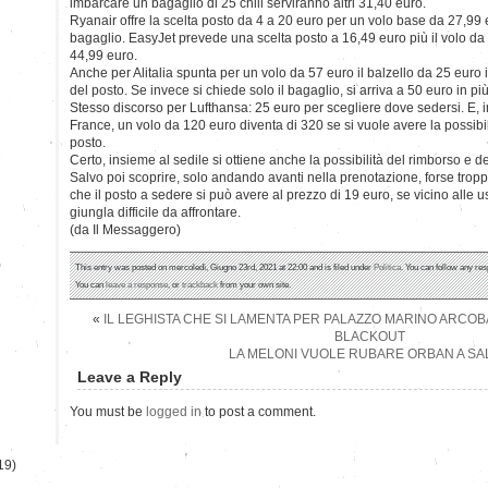
imbarcare un bagaglio di 25 chili serviranno altri 31,40 euro.
Ryanair offre la scelta posto da 4 a 20 euro per un volo base da 27,99 eu
bagaglio. EasyJet prevede una scelta posto a 16,49 euro più il volo da 
44,99 euro.
Anche per Alitalia spunta per un volo da 57 euro il balzello da 25 euro in
del posto. Se invece si chiede solo il bagaglio, si arriva a 50 euro in più
Stesso discorso per Lufthansa: 25 euro per scegliere dove sedersi. E, in
France, un volo da 120 euro diventa di 320 se si vuole avere la possibi
posto.
Certo, insieme al sedile si ottiene anche la possibilità del rimborso e d
Salvo poi scoprire, solo andando avanti nella prenotazione, forse tropp
che il posto a sedere si può avere al prezzo di 19 euro, se vicino alle
giungla difficile da affrontare.
(da Il Messaggero)
)
This entry was posted on mercoledì, Giugno 23rd, 2021 at 22:00 and is filed under
Politica
. You can follow any res
You can
leave a response
, or
trackback
from your own site.
«
IL LEGHISTA CHE SI LAMENTA PER PALAZZO MARINO ARCOB
BLACKOUT
LA MELONI VUOLE RUBARE ORBAN A SAL
Leave a Reply
You must be
logged in
to post a comment.
19)