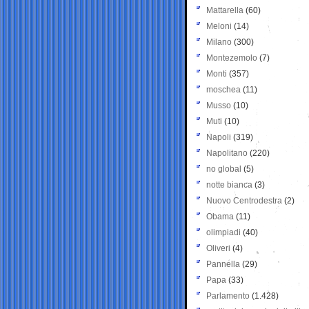
Mattarella
(60)
Meloni
(14)
Milano
(300)
Montezemolo
(7)
Monti
(357)
moschea
(11)
Musso
(10)
Muti
(10)
Napoli
(319)
Napolitano
(220)
no global
(5)
notte bianca
(3)
Nuovo Centrodestra
(2)
Obama
(11)
olimpiadi
(40)
Oliveri
(4)
Pannella
(29)
Papa
(33)
Parlamento
(1.428)