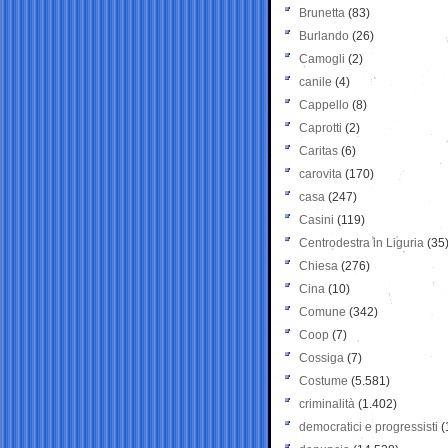
Brunetta
(83)
Burlando
(26)
Camogli
(2)
canile
(4)
Cappello
(8)
Caprotti
(2)
Caritas
(6)
carovita
(170)
casa
(247)
Casini
(119)
Centrodestra in Liguria
(35
Chiesa
(276)
Cina
(10)
Comune
(342)
Coop
(7)
Cossiga
(7)
Costume
(5.581)
criminalità
(1.402)
democratici e progressisti
(