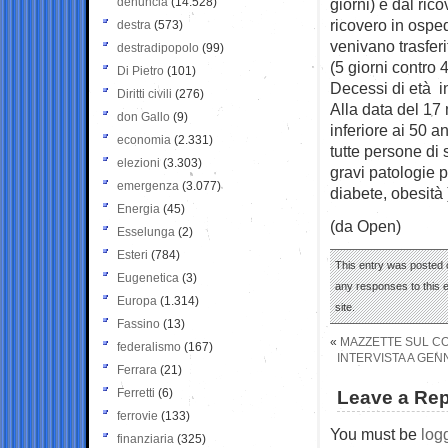
denuncia
(14.528)
giorni) e dal ric
ricovero in ospe
destra
(573)
venivano trasferi
destradipopolo
(99)
(5 giorni contro 4
Di Pietro
(101)
Decessi di età in
Diritti civili
(276)
Alla data del 17
don Gallo
(9)
inferiore ai 50 a
economia
(2.331)
tutte persone di
elezioni
(3.303)
gravi patologie p
emergenza
(3.077)
diabete, obesità 
Energia
(45)
(da Open)
Esselunga
(2)
Esteri
(784)
This entry was posted 
Eugenetica
(3)
any responses to this 
Europa
(1.314)
site.
Fassino
(13)
«
MAZZETTE SUL CO
federalismo
(167)
INTERVISTA A GENN
Ferrara
(21)
Ferretti
(6)
Leave a Rep
ferrovie
(133)
You must be
log
finanziaria
(325)