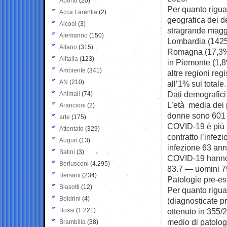
Aborto
(20)
Per quanto rigua
Acca Larentia
(2)
geografica dei d
Alcool
(3)
stragrande magg
Alemanno
(150)
Lombardia (1425,
Alfano
(315)
Romagna (17,3%),
Alitalia
(123)
in Piemonte (1,8
Ambiente
(341)
altre regioni reg
AN
(210)
all’1% sul totale.
Dati demografici
Animali
(74)
L’età media dei 
Arancioni
(2)
donne sono 601 (
arte
(175)
COVID-19 è più al
Attentato
(329)
contratto l’infe
Auguri
(13)
infezione 63 ann
Batini
(3)
COVID-19 hanno u
Berlusconi
(4.295)
83.7 — uomini 7
Bersani
(234)
Patologie pre-esi
Biasotti
(12)
Per quanto rigua
Boldrini
(4)
(diagnosticate pr
Bossi
(1.221)
ottenuto in 355/
medio di patolog
Brambilla
(38)