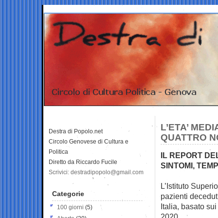
L’ETA’ MEDI
Destra di Popolo.net
QUATTRO N
Circolo Genovese di Cultura e
Politica
IL REPORT DEL
Diretto da Riccardo Fucile
SINTOMI, TEMP
Scrivici: destradipopolo@gmail.com
L’Istituto Superi
Categorie
pazienti decedut
Italia, basato su
100 giorni
(5)
2020.