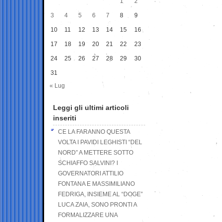
1
2
3
4
5
6
7
8
9
10
11
12
13
14
15
16
17
18
19
20
21
22
23
24
25
26
27
28
29
30
31
« Lug
Leggi gli ultimi articoli
inseriti
CE LA FARANNO QUESTA
VOLTA I PAVIDI LEGHISTI “DEL
NORD” A METTERE SOTTO
SCHIAFFO SALVINI? I
GOVERNATORI ATTILIO
FONTANA E MASSIMILIANO
FEDRIGA, INSIEME AL “DOGE”
LUCA ZAIA, SONO PRONTI A
FORMALIZZARE UNA