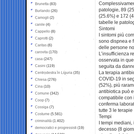
Complessivament
Brunetta
(83)
patologie, 89 (2
Burlando
(26)
(25.6%) e 172 (4
Camogli
(2)
tabelle le patolo
canile
(4)
Sintomi
Cappello
(8)
I sintomi più co
Caprotti
(2)
sono dispnea e f
Caritas
(6)
delle persone n
carovita
(170)
L’insufficienza 
casa
(247)
osservata in que
seguita da dann
Casini
(119)
La terapia antibio
Centrodestra in Liguria
(35)
COVID-19 in segu
Chiesa
(276)
(52%), più rarame
Cina
(10)
antibiotica può 
Comune
(342)
compatibile con i
Coop
(7)
conferma laborat
Cossiga
(7)
tutte 3 le terapie
Costume
(5.581)
Tempi
criminalità
(1.402)
I tempi mediani, 
democratici e progressisti
(19)
decesso (8 giorni