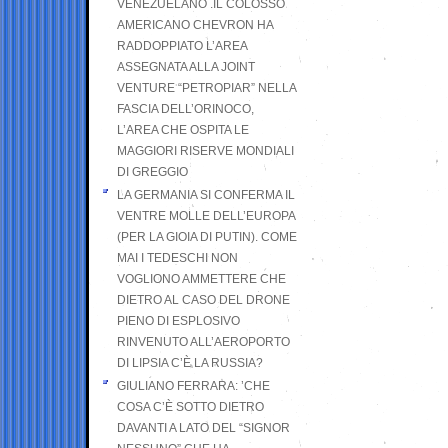
VENEZUELANO .IL COLOSSO
AMERICANO CHEVRON HA
RADDOPPIATO L’AREA
ASSEGNATA ALLA JOINT
VENTURE “PETROPIAR” NELLA
FASCIA DELL’ORINOCO,
L’AREA CHE OSPITA LE
MAGGIORI RISERVE MONDIALI
DI GREGGIO
LA GERMANIA SI CONFERMA IL
VENTRE MOLLE DELL’EUROPA
(PER LA GIOIA DI PUTIN). COME
MAI I TEDESCHI NON
VOGLIONO AMMETTERE CHE
DIETRO AL CASO DEL DRONE
PIENO DI ESPLOSIVO
RINVENUTO ALL’AEROPORTO
DI LIPSIA C’È LA RUSSIA?
GIULIANO FERRARA: ’CHE
COSA C’È SOTTO DIETRO
DAVANTI A LATO DEL “SIGNOR