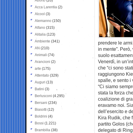
Aborto
(20)
Acca Larentia
(2)
Alcool
(3)
Alemanno
(150)
Alfano
(315)
Alitalia
(123)
Ambiente
(341)
prendere le armi
AN
(210)
in mente”. Però, 
suolo esattament
Animali
(74)
Venerdì, in un’i
Arancioni
(2)
che “ci sono stati
arte
(175)
raggiungono Kiev
Attentato
(329)
spalle, e sento i
Auguri
(13)
“Ci siamo sempre
Batini
(3)
stata la forza c
Berlusconi
(4.295)
coalizione di gra
Bersani
(234)
eravamo noi. Siam
Biasotti
(12)
dell’esercito e d
Boldrini
(4)
Kira Rudik, che 
Bossi
(1.221)
partito Golos (ch
delegato di Ring
Brambilla
(38)