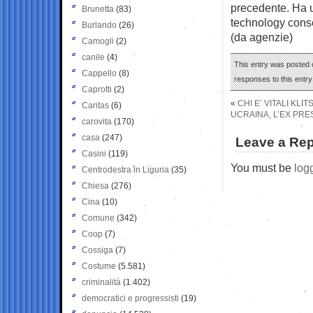
precedente. Ha u
Brunetta
(83)
technology conseg
Burlando
(26)
(da agenzie)
Camogli
(2)
canile
(4)
This entry was posted o
Cappello
(8)
responses to this entr
Caprotti
(2)
«
CHI E’ VITALI KLI
Caritas
(6)
UCRAINA, L’EX PRE
carovita
(170)
casa
(247)
Leave a Rep
Casini
(119)
You must be
log
Centrodestra in Liguria
(35)
Chiesa
(276)
Cina
(10)
Comune
(342)
Coop
(7)
Cossiga
(7)
Costume
(5.581)
criminalità
(1.402)
democratici e progressisti
(19)