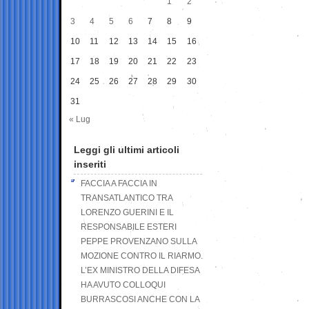
1
2
3
4
5
6
7
8
9
10
11
12
13
14
15
16
17
18
19
20
21
22
23
24
25
26
27
28
29
30
31
« Lug
Leggi gli ultimi articoli
inseriti
FACCIA A FACCIA IN
TRANSATLANTICO TRA
LORENZO GUERINI E IL
RESPONSABILE ESTERI
PEPPE PROVENZANO SULLA
MOZIONE CONTRO IL RIARMO.
L’EX MINISTRO DELLA DIFESA
HA AVUTO COLLOQUI
BURRASCOSI ANCHE CON LA