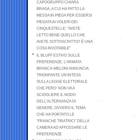
CAPOGRUPPO CHIARA
BRAGA, A CUI HA FATTO LA
MESSA IN PIEGA PER ESSERSI
PIEGATA AI VOLERI DEI
CINQUESTELLE: “AVETE
LETTO BENE QUELLO CHE
AVETE SOTTOSCRITTO? È UNA
COSA INVOTABILE”
IL BLUFF ESTIVO SULLE
PREFERENZE. L’ARMATA
BRANCA-MELONI ANNUNCIA
TRIONFANTE UN’INTESA
SULLA LEGGE ELETTORALE
CHE PERO’ NON VA A
SCIOGLIERE IL NODO
DELL’ALTERNANZA DI
GENERE, OVVERO IL TEMA
CHE HA PORTATO LE
“FRANCHE TIRATRICI” DELLA
CAMERA AD AFFOSSARE LE
PREFERENZE