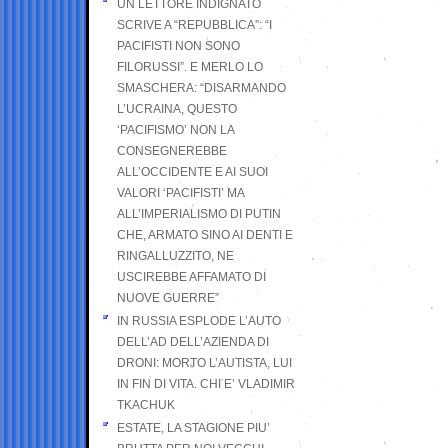
UN LETTORE INDIGNATO
SCRIVE A “REPUBBLICA”: “I
PACIFISTI NON SONO
FILORUSSI”. E MERLO LO
SMASCHERA: “DISARMANDO
L’UCRAINA, QUESTO
‘PACIFISMO’ NON LA
CONSEGNEREBBE
ALL’OCCIDENTE E AI SUOI
VALORI ‘PACIFISTI’ MA
ALL’IMPERIALISMO DI PUTIN
CHE, ARMATO SINO AI DENTI E
RINGALLUZZITO, NE
USCIREBBE AFFAMATO DI
NUOVE GUERRE”
IN RUSSIA ESPLODE L’AUTO
DELL’AD DELL’AZIENDA DI
DRONI: MORTO L’AUTISTA, LUI
IN FIN DI VITA. CHI E’ VLADIMIR
TKACHUK
ESTATE, LA STAGIONE PIU’