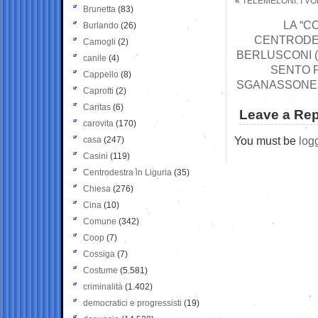
«
TELEMELONI: I V
Brunetta
(83)
LA “
Burlando
(26)
CENTRODEST
Camogli
(2)
BERLUSCONI (“
canile
(4)
SENTO P
Cappello
(8)
SGANASSONE 
Caprotti
(2)
Caritas
(6)
Leave a Rep
carovita
(170)
You must be
log
casa
(247)
Casini
(119)
Centrodestra in Liguria
(35)
Chiesa
(276)
Cina
(10)
Comune
(342)
Coop
(7)
Cossiga
(7)
Costume
(5.581)
criminalità
(1.402)
democratici e progressisti
(19)