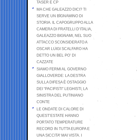
TASER E CP
MA CHE GALEAZZO DICI? TI
SERVE UN BIGNAMINO DI
STORIA. IL CAPOGRUPPO ALLA
CAMERA DI FRATELLI D’ITALIA,
GALEAZZO BIGNAMI, NEL SUO
ATTACCO SCONSIDERATO A
OSCAR LUIGI SCALFARO HA
DETTO UN BEL PO’ DI
CAZZATE
SIAMO FERMI AL GOVERNO
GIALLOVERDE: LA DESTRA
SULLA DIFESA È OSTAGGIO
DEI “PACIFISTI” LEGHISTI, LA
SINISTRA DEL PUTINIANO
CONTE
LE ONDATE DI CALORE DI
QUEST’ESTATE HANNO
PORTATO TEMPERATURE
RECORD IN TUTTA EUROPA E
UNA SICCITA’ MAI VISTA. I