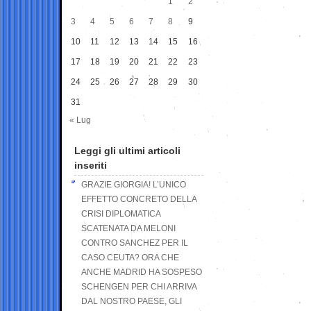
1
2
3
4
5
6
7
8
9
10
11
12
13
14
15
16
17
18
19
20
21
22
23
24
25
26
27
28
29
30
31
« Lug
Leggi gli ultimi articoli
inseriti
GRAZIE GIORGIA! L’UNICO
EFFETTO CONCRETO DELLA
CRISI DIPLOMATICA
SCATENATA DA MELONI
CONTRO SANCHEZ PER IL
CASO CEUTA? ORA CHE
ANCHE MADRID HA SOSPESO
SCHENGEN PER CHI ARRIVA
DAL NOSTRO PAESE, GLI