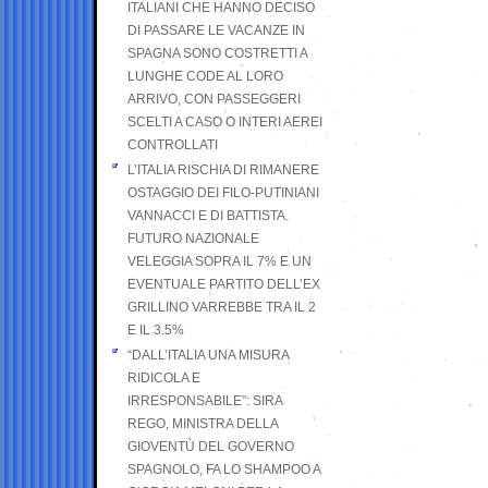
ITALIANI CHE HANNO DECISO
DI PASSARE LE VACANZE IN
SPAGNA SONO COSTRETTI A
LUNGHE CODE AL LORO
ARRIVO, CON PASSEGGERI
SCELTI A CASO O INTERI AEREI
CONTROLLATI
L’ITALIA RISCHIA DI RIMANERE
OSTAGGIO DEI FILO-PUTINIANI
VANNACCI E DI BATTISTA.
FUTURO NAZIONALE
VELEGGIA SOPRA IL 7% E UN
EVENTUALE PARTITO DELL’EX
GRILLINO VARREBBE TRA IL 2
E IL 3.5%
“DALL’ITALIA UNA MISURA
RIDICOLA E
IRRESPONSABILE”: SIRA
REGO, MINISTRA DELLA
GIOVENTÙ DEL GOVERNO
SPAGNOLO, FA LO SHAMPOO A