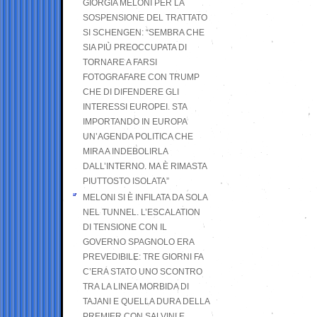
GIORGIA MELONI PER LA
SOSPENSIONE DEL TRATTATO
SI SCHENGEN: “SEMBRA CHE
SIA PIÙ PREOCCUPATA DI
TORNARE A FARSI
FOTOGRAFARE CON TRUMP
CHE DI DIFENDERE GLI
INTERESSI EUROPEI. STA
IMPORTANDO IN EUROPA
UN’AGENDA POLITICA CHE
MIRA A INDEBOLIRLA
DALL’INTERNO. MA È RIMASTA
PIUTTOSTO ISOLATA”
MELONI SI È INFILATA DA SOLA
NEL TUNNEL. L’ESCALATION
DI TENSIONE CON IL
GOVERNO SPAGNOLO ERA
PREVEDIBILE: TRE GIORNI FA
C’ERA STATO UNO SCONTRO
TRA LA LINEA MORBIDA DI
TAJANI E QUELLA DURA DELLA
PREMIER CON SALVINI E