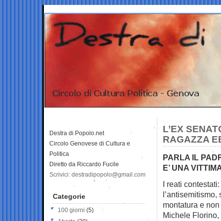
L’EX SENAT
Destra di Popolo.net
RAGAZZA E
Circolo Genovese di Cultura e
Politica
PARLA IL PADR
Diretto da Riccardo Fucile
E’ UNA VITTIM
Scrivici: destradipopolo@gmail.com
I reati contesta
l’antisemitismo,
Categorie
montatura e non 
100 giorni
(5)
Michele Florino,