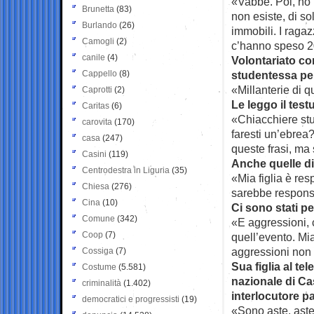
«Vabbè. Poi, ho 
Brunetta
(83)
non esiste, di so
Burlando
(26)
immobili. I raga
Camogli
(2)
c’hanno speso 20 
canile
(4)
Volontariato co
Cappello
(8)
studentessa pe
«Millanterie di
Caprotti
(2)
Le leggo il test
Caritas
(6)
«Chiacchiere stu
carovita
(170)
faresti un’ebrea
casa
(247)
queste frasi, ma
Casini
(119)
Anche quelle di
Centrodestra in Liguria
(35)
«Mia figlia è res
Chiesa
(276)
sarebbe responsa
Cina
(10)
Ci sono stati pe
Comune
(342)
«E aggressioni,
Coop
(7)
quell’evento. Mia
aggressioni non 
Cossiga
(7)
Sua figlia al te
Costume
(5.581)
nazionale di Ca
criminalità
(1.402)
interlocutore pa
democratici e progressisti
(19)
«Sono aste, aste