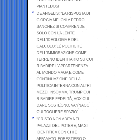
PIANTEDOSI
DE ANGELIS: “LA RISPOSTA DI
GIORGIA MELONI A PEDRO
SANCHEZ SI COMPRENDE
SOLO CON LA LENTE
DELL’IDEOLOGIA E DEL
CALCOLO: LE POLITICHE
DELL’IMMIGRAZIONE COME
TERRENO IDENTITARIO SU CUI
RIBADIRE L’APPARTENENZA
AL MONDO MAGA E COME
CONTINUAZIONE DELLA
POLITICA INTERNA CON ALTRI
MEZZI. INSOMMA, TRUMP CUI
RIBADIRE FEDELTÀ, VOX CUI
DARE SOSTEGNO, VANNACCI
CUI TOGLIERE SPAZIO”
“CRISTO NON ABITA NEI
PALAZZI DEL POTERE, MA SI
IDENTIFICA CON CHI È
AFFAMATO, FORESTIERO O