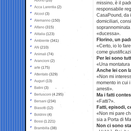
Aborto
(20)
missino, è il pa
Acca Larentia
(2)
responsabile reg
Alcool
(3)
CasaPound, da ier
Alemanno
(150)
domiciliari, cons
soprannominata d
Alfano
(315)
«ducessa».
Alitalia
(123)
Florino, un pad
Ambiente
(341)
«Certo, io lo fa
AN
(210)
come giustificaz
Animali
(74)
Per lei sono tu
Arancioni
(2)
«Una montatura a
arte
(175)
Anche lei con l
Attentato
(329)
«Non mi interess
Auguri
(13)
momento in cui i
Batini
(3)
arresti».
Ma i fatti conte
Berlusconi
(4.295)
«Fatti?».
Bersani
(234)
Fatti, episodi,
Biasotti
(12)
«Non mi pare che 
Boldrini
(4)
sia a Porta di Ma
Bossi
(1.221)
Non ci sono stat
Brambilla
(38)