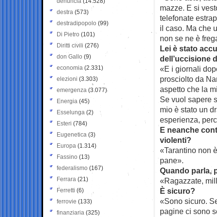
denuncia
(14.528)
mazze. E si vest
destra
(573)
telefonate estra
destradipopolo
(99)
il caso. Ma che 
Di Pietro
(101)
non se ne è fre
Diritti civili
(276)
Lei è stato acc
don Gallo
(9)
dell’uccisione d
economia
(2.331)
«E i giornali do
prosciolto da Na
elezioni
(3.303)
aspetto che la m
emergenza
(3.077)
Se vuol sapere se
Energia
(45)
mio è stato un 
Esselunga
(2)
esperienza, perch
Esteri
(784)
E neanche contr
Eugenetica
(3)
violenti?
Europa
(1.314)
«Tarantino non è
Fassino
(13)
pane».
federalismo
(167)
Quando parla, p
Ferrara
(21)
«Ragazzate, mill
È sicuro?
Ferretti
(6)
«Sono sicuro. Se
ferrovie
(133)
pagine ci sono sol
finanziaria
(325)