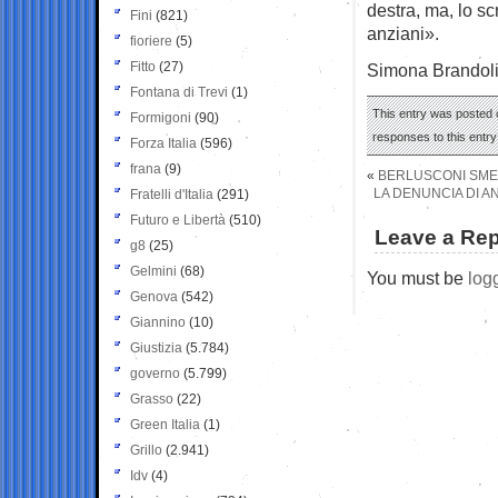
destra, ma, lo s
Fini
(821)
anziani».
fioriere
(5)
Fitto
(27)
Simona Brandoli
Fontana di Trevi
(1)
This entry was posted 
Formigoni
(90)
responses to this entr
Forza Italia
(596)
frana
(9)
«
BERLUSCONI SMEN
LA DENUNCIA DI AN
Fratelli d'Italia
(291)
Futuro e Libertà
(510)
Leave a Rep
g8
(25)
Gelmini
(68)
You must be
log
Genova
(542)
Giannino
(10)
Giustizia
(5.784)
governo
(5.799)
Grasso
(22)
Green Italia
(1)
Grillo
(2.941)
Idv
(4)