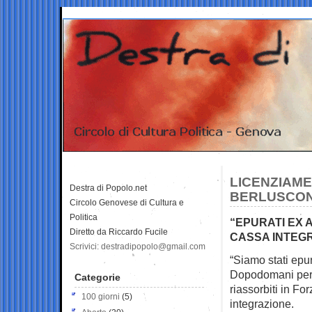
LICENZIAME
Destra di Popolo.net
BERLUSCONI
Circolo Genovese di Cultura e
Politica
“EPURATI EX A
Diretto da Riccardo Fucile
CASSA INTEG
Scrivici: destradipopolo@gmail.com
“Siamo stati epura
Dopodomani per 
Categorie
riassorbiti in For
100 giorni
(5)
integrazione.