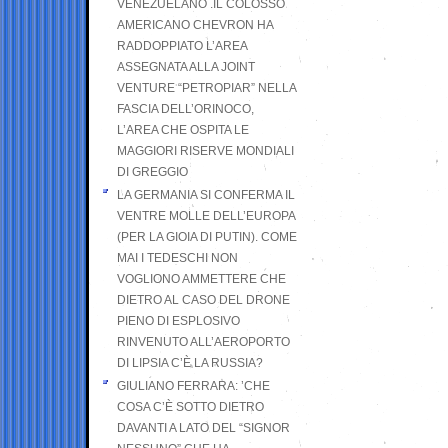
VENEZUELANO .IL COLOSSO
AMERICANO CHEVRON HA
RADDOPPIATO L’AREA
ASSEGNATA ALLA JOINT
VENTURE “PETROPIAR” NELLA
FASCIA DELL’ORINOCO,
L’AREA CHE OSPITA LE
MAGGIORI RISERVE MONDIALI
DI GREGGIO
LA GERMANIA SI CONFERMA IL
VENTRE MOLLE DELL’EUROPA
(PER LA GIOIA DI PUTIN). COME
MAI I TEDESCHI NON
VOGLIONO AMMETTERE CHE
DIETRO AL CASO DEL DRONE
PIENO DI ESPLOSIVO
RINVENUTO ALL’AEROPORTO
DI LIPSIA C’È LA RUSSIA?
GIULIANO FERRARA: ’CHE
COSA C’È SOTTO DIETRO
DAVANTI A LATO DEL “SIGNOR