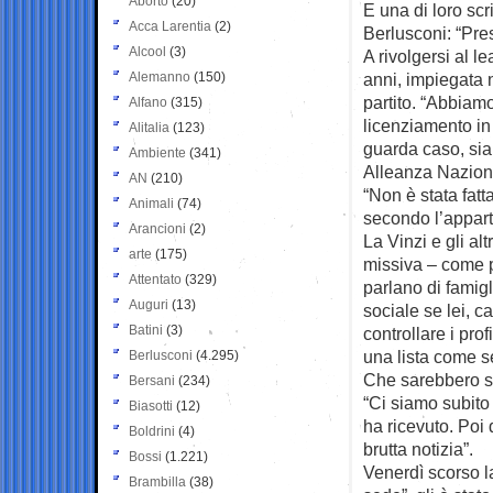
Aborto
(20)
E una di loro scr
Acca Larentia
(2)
Berlusconi: “Presi
Alcool
(3)
A rivolgersi al l
Alemanno
(150)
anni, impiegata 
partito. “Abbiamo
Alfano
(315)
licenziamento in
Alitalia
(123)
guarda caso, sia
Ambiente
(341)
Alleanza Naziona
AN
(210)
“Non è stata fat
Animali
(74)
secondo l’appart
Arancioni
(2)
La Vinzi e gli al
arte
(175)
missiva – come p
Attentato
(329)
parlano di famigli
Auguri
(13)
sociale se lei, 
Batini
(3)
controllare i pro
una lista come s
Berlusconi
(4.295)
Che sarebbero sta
Bersani
(234)
“Ci siamo subito
Biasotti
(12)
ha ricevuto. Poi
Boldrini
(4)
brutta notizia”.
Bossi
(1.221)
Venerdì scorso l
Brambilla
(38)