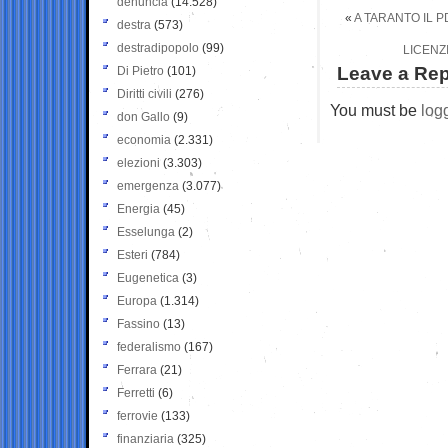
denuncia
(14.528)
«
A TARANTO IL P
destra
(573)
destradipopolo
(99)
LICENZ
Leave a Rep
Di Pietro
(101)
Diritti civili
(276)
You must be
log
don Gallo
(9)
economia
(2.331)
elezioni
(3.303)
emergenza
(3.077)
Energia
(45)
Esselunga
(2)
Esteri
(784)
Eugenetica
(3)
Europa
(1.314)
Fassino
(13)
federalismo
(167)
Ferrara
(21)
Ferretti
(6)
ferrovie
(133)
finanziaria
(325)