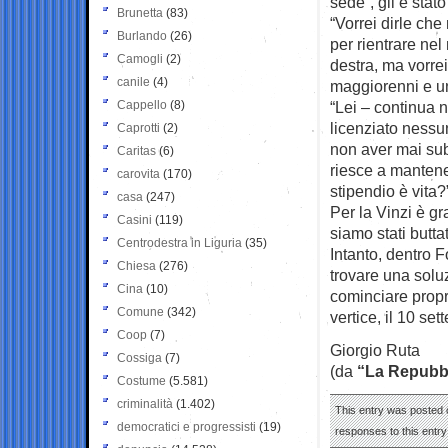
sede”, gli è stat
Brunetta
(83)
“Vorrei dirle ch
Burlando
(26)
per rientrare nel
Camogli
(2)
destra, ma vorre
canile
(4)
maggiorenni e un
Cappello
(8)
“Lei – continua n
licenziato nessu
Caprotti
(2)
non aver mai sub
Caritas
(6)
riesce a mantene
carovita
(170)
stipendio è vita?
casa
(247)
Per la Vinzi è gr
Casini
(119)
siamo stati buttat
Centrodestra in Liguria
(35)
Intanto, dentro F
Chiesa
(276)
trovare una soluz
Cina
(10)
cominciare propri
Comune
(342)
vertice, il 10 set
Coop
(7)
Giorgio Ruta
Cossiga
(7)
(da
“La Repubb
Costume
(5.581)
criminalità
(1.402)
This entry was posted 
democratici e progressisti
(19)
responses to this entr