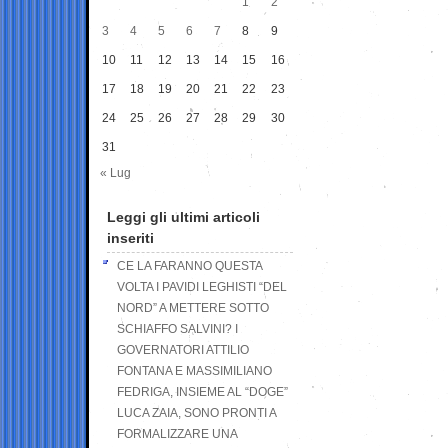
1
2
3
4
5
6
7
8
9
10
11
12
13
14
15
16
17
18
19
20
21
22
23
24
25
26
27
28
29
30
31
« Lug
Leggi gli ultimi articoli
inseriti
CE LA FARANNO QUESTA
VOLTA I PAVIDI LEGHISTI “DEL
NORD” A METTERE SOTTO
SCHIAFFO SALVINI? I
GOVERNATORI ATTILIO
FONTANA E MASSIMILIANO
FEDRIGA, INSIEME AL “DOGE”
LUCA ZAIA, SONO PRONTI A
FORMALIZZARE UNA