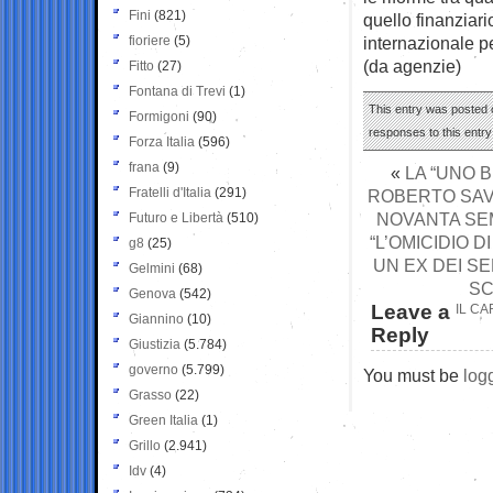
Fini
(821)
quello finanziari
fioriere
(5)
internazionale p
(da agenzie)
Fitto
(27)
Fontana di Trevi
(1)
This entry was posted o
Formigoni
(90)
responses to this entr
Forza Italia
(596)
frana
(9)
«
LA “UNO B
Fratelli d'Italia
(291)
ROBERTO SAVI
NOVANTA SEMI
Futuro e Libertà
(510)
“L’OMICIDIO 
g8
(25)
UN EX DEI SE
Gelmini
(68)
SC
Genova
(542)
Leave a
IL CA
Giannino
(10)
Reply
Giustizia
(5.784)
governo
(5.799)
You must be
log
Grasso
(22)
Green Italia
(1)
Grillo
(2.941)
Idv
(4)