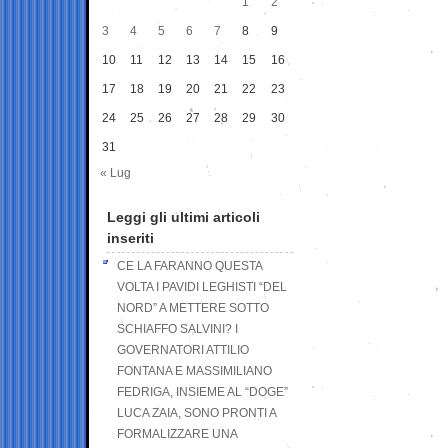
1
2
3
4
5
6
7
8
9
10
11
12
13
14
15
16
17
18
19
20
21
22
23
24
25
26
27
28
29
30
31
« Lug
Leggi gli ultimi articoli
inseriti
CE LA FARANNO QUESTA
VOLTA I PAVIDI LEGHISTI “DEL
NORD” A METTERE SOTTO
SCHIAFFO SALVINI? I
GOVERNATORI ATTILIO
FONTANA E MASSIMILIANO
FEDRIGA, INSIEME AL “DOGE”
LUCA ZAIA, SONO PRONTI A
FORMALIZZARE UNA