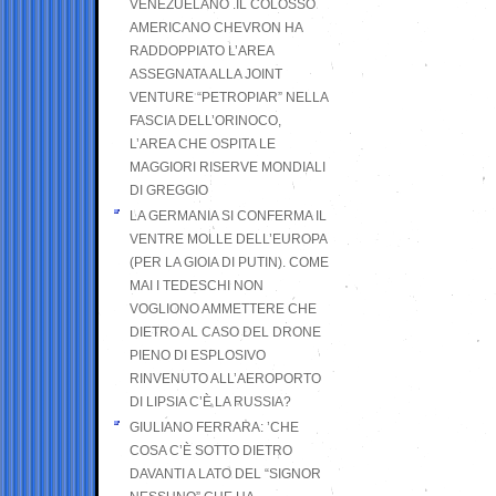
VENEZUELANO .IL COLOSSO
AMERICANO CHEVRON HA
RADDOPPIATO L’AREA
ASSEGNATA ALLA JOINT
VENTURE “PETROPIAR” NELLA
FASCIA DELL’ORINOCO,
L’AREA CHE OSPITA LE
MAGGIORI RISERVE MONDIALI
DI GREGGIO
LA GERMANIA SI CONFERMA IL
VENTRE MOLLE DELL’EUROPA
(PER LA GIOIA DI PUTIN). COME
MAI I TEDESCHI NON
VOGLIONO AMMETTERE CHE
DIETRO AL CASO DEL DRONE
PIENO DI ESPLOSIVO
RINVENUTO ALL’AEROPORTO
DI LIPSIA C’È LA RUSSIA?
GIULIANO FERRARA: ’CHE
COSA C’È SOTTO DIETRO
DAVANTI A LATO DEL “SIGNOR