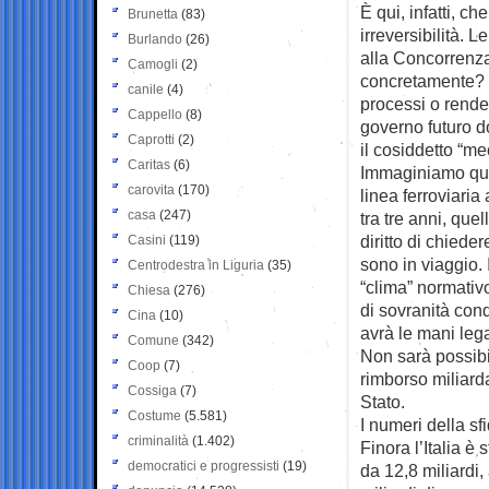
È qui, infatti, ch
Brunetta
(83)
irreversibilità. 
Burlando
(26)
alla Concorrenza
Camogli
(2)
concretamente? S
canile
(4)
processi o rende
Cappello
(8)
governo futuro d
Caprotti
(2)
il cosiddetto “m
Caritas
(6)
Immaginiamo ques
carovita
(170)
linea ferroviaria 
casa
(247)
tra tre anni, qu
diritto di chieder
Casini
(119)
sono in viaggio. 
Centrodestra in Liguria
(35)
“clima” normativo
Chiesa
(276)
di sovranità con
Cina
(10)
avrà le mani leg
Comune
(342)
Non sarà possibi
Coop
(7)
rimborso miliard
Cossiga
(7)
Stato.
Costume
(5.581)
I numeri della sf
criminalità
(1.402)
Finora l’Italia è
democratici e progressisti
(19)
da 12,8 miliardi