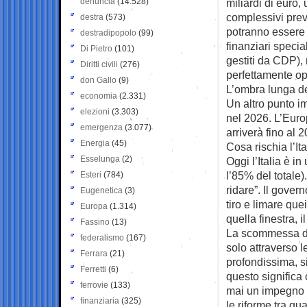
denuncia
(14.528)
miliardi di euro,
complessivi previ
destra
(573)
potranno essere u
destradipopolo
(99)
finanziari special
Di Pietro
(101)
gestiti da CDP),
Diritti civili
(276)
perfettamente ope
don Gallo
(9)
L’ombra lunga dei
economia
(2.331)
Un altro punto i
elezioni
(3.303)
nel 2026. L’Euro
emergenza
(3.077)
arriverà fino al 
Energia
(45)
Cosa rischia l’Ita
Esselunga
(2)
Oggi l’Italia è i
l’85% del totale).
Esteri
(784)
ridare”. Il gover
Eugenetica
(3)
tiro e limare que
Europa
(1.314)
quella finestra, 
Fassino
(13)
La scommessa del
federalismo
(167)
solo attraverso 
Ferrara
(21)
profondissima, sia
Ferretti
(6)
questo signific
ferrovie
(133)
mai un impegno g
finanziaria
(325)
le riforme tra qu