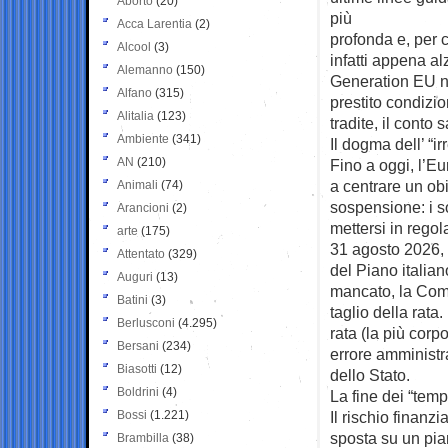
Aborto
(20)
più
Acca Larentia
(2)
profonda e, per c
Alcool
(3)
infatti appena al
Alemanno
(150)
Generation EU n
Alfano
(315)
prestito condizi
Alitalia
(123)
tradite, il conto 
Ambiente
(341)
Il dogma dell’ “ir
AN
(210)
Fino a oggi, l’E
a centrare un ob
Animali
(74)
sospensione: i s
Arancioni
(2)
mettersi in regola
arte
(175)
31 agosto 2026, il
Attentato
(329)
del Piano italia
Auguri
(13)
mancato, la Com
Batini
(3)
taglio della rata
Berlusconi
(4.295)
rata (la più corp
Bersani
(234)
errore amministra
Biasotti
(12)
dello Stato.
Boldrini
(4)
La fine dei “tem
Bossi
(1.221)
Il rischio finanz
sposta su un pian
Brambilla
(38)