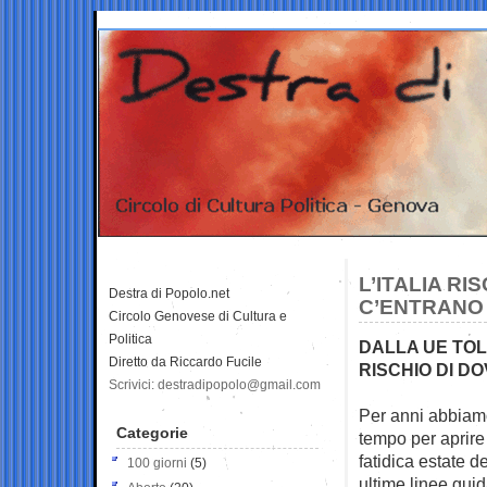
L’ITALIA RI
Destra di Popolo.net
C’ENTRANO 
Circolo Genovese di Cultura e
Politica
DALLA UE TOL
Diretto da Riccardo Fucile
RISCHIO DI DO
Scrivici: destradipopolo@gmail.com
Per anni abbiam
Categorie
tempo per
aprire
fatidica estate 
100 giorni
(5)
ultime linee gu