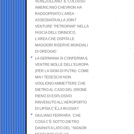
VENEZUELANO .IL COLOSSO
AMERICANO CHEVRON HA
RADDOPPIATO L’AREA
ASSEGNATA ALLA JOINT
VENTURE “PETROPIAR” NELLA
FASCIA DELL’ORINOCO,
L’AREA CHE OSPITA LE
MAGGIORI RISERVE MONDIALI
DI GREGGIO
LA GERMANIA SI CONFERMA IL
VENTRE MOLLE DELL’EUROPA
(PER LA GIOIA DI PUTIN). COME
MAI I TEDESCHI NON
VOGLIONO AMMETTERE CHE
DIETRO AL CASO DEL DRONE
PIENO DI ESPLOSIVO
RINVENUTO ALL’AEROPORTO
DI LIPSIA C’È LA RUSSIA?
GIULIANO FERRARA: ’CHE
COSA C’È SOTTO DIETRO
DAVANTI A LATO DEL “SIGNOR