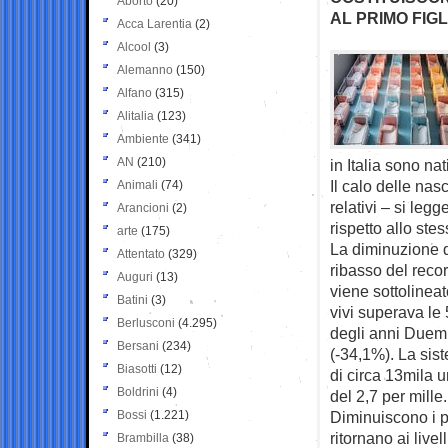
Aborto
(20)
AL PRIMO FIGLI
Acca Larentia
(2)
Alcool
(3)
Alemanno
(150)
Alfano
(315)
Alitalia
(123)
Ambiente
(341)
AN
(210)
in Italia sono na
Il calo delle nas
Animali
(74)
relativi – si leg
Arancioni
(2)
rispetto allo ste
arte
(175)
La diminuzione 
Attentato
(329)
ribasso del recor
Auguri
(13)
viene sottolineat
Batini
(3)
vivi superava le 
Berlusconi
(4.295)
degli anni Duemi
Bersani
(234)
(-34,1%). La sis
Biasotti
(12)
di circa 13mila 
Boldrini
(4)
del 2,7 per mille.
Bossi
(1.221)
Diminuiscono i p
ritornano ai live
Brambilla
(38)