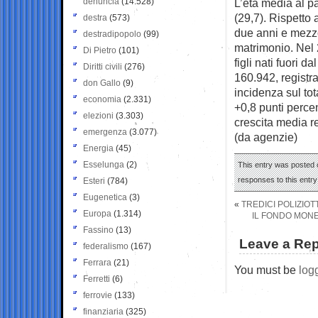
denuncia
(14.528)
L’età media al par
(29,7). Rispetto 
destra
(573)
due anni e mezzo
destradipopolo
(99)
matrimonio. Nel 
Di Pietro
(101)
figli nati fuori 
Diritti civili
(276)
160.942, registra
don Gallo
(9)
incidenza sul to
economia
(2.331)
+0,8 punti percen
elezioni
(3.303)
crescita media r
emergenza
(3.077)
(da agenzie)
Energia
(45)
Esselunga
(2)
This entry was posted o
responses to this entr
Esteri
(784)
Eugenetica
(3)
«
TREDICI POLIZIOT
Europa
(1.314)
IL FONDO MONE
Fassino
(13)
Leave a Rep
federalismo
(167)
Ferrara
(21)
You must be
log
Ferretti
(6)
ferrovie
(133)
finanziaria
(325)