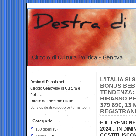
L’ITALIA S
Destra di Popolo.net
BONUS BEBE
Circolo Genovese di Cultura e
TENDENZA: 
Politica
RIBASSO PE
Diretto da Riccardo Fucile
379.890, 13
Scrivici: destradipopolo@gmail.com
REGISTRAND
Categorie
E IL TREND N
2024… IN DIMI
100 giorni
(5)
COSTITUISCON