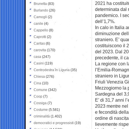
2021 ha costituit
Brunetta
(83)
determinata dal r
Burlando
(26)
pandemico. I sec
Camogli
(2)
dell’1,7%.
canile
(4)
In calo in Italia 
Cappello
(8)
diminuzione dell
Caprotti
(2)
straniero. E’ qua
Caritas
(6)
costituiscono il
carovita
(170)
del 2023. Dal 20
casa
(247)
precedente, il ca
La regione con la 
Casini
(119)
l’Emilia-Romagna
Centrodestra in Liguria
(35)
straniero in Ligu
Chiesa
(276)
Friuli Venezia G
Cina
(10)
Mezzogiorno la 
Comune
(342)
Sardegna del 3,
Coop
(7)
E’ di 31,7 anni l’
Cossiga
(7)
2023 mentre nel 
Costume
(5.581)
e fecondità dell
criminalità
(1.402)
ordine di nascita
democratici e progressisti
(19)
lievemente rispe