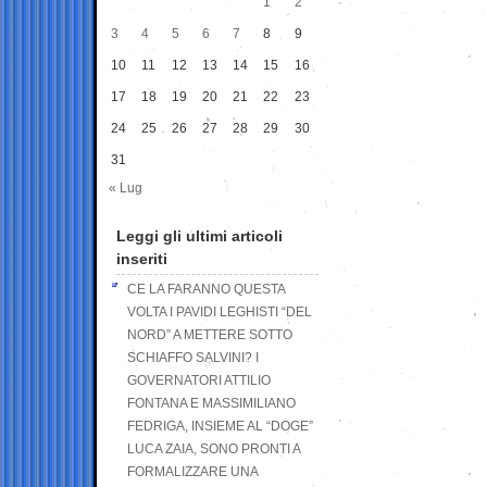
1
2
3
4
5
6
7
8
9
10
11
12
13
14
15
16
17
18
19
20
21
22
23
24
25
26
27
28
29
30
31
« Lug
Leggi gli ultimi articoli
inseriti
CE LA FARANNO QUESTA
VOLTA I PAVIDI LEGHISTI “DEL
NORD” A METTERE SOTTO
SCHIAFFO SALVINI? I
GOVERNATORI ATTILIO
FONTANA E MASSIMILIANO
FEDRIGA, INSIEME AL “DOGE”
LUCA ZAIA, SONO PRONTI A
FORMALIZZARE UNA