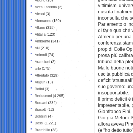
Aborto
(20)
vittimismi univer
Acca Larentia
(2)
riuscita finalment
Alcool
(3)
inconsulta che s
Alemanno
(150)
Parlamento o inc
Alfano
(315)
di farle qualche
Alitalia
(123)
Almeno per una vo
Ambiente
(341)
conferenza stamp
AN
(210)
prop di Colle Op
prosa più calibr
Animali
(74)
tribuna della ple
Arancioni
(2)
Ma le buone notiz
arte
(175)
uscita pubblica 
Attentato
(329)
deficit “struttura
Auguri
(13)
suo governo: una
Batini
(3)
insopportabile.
Berlusconi
(4.295)
Il primo deficit è
Bersani
(234)
impresentabile, 
Biasotti
(12)
Gianfranco Fini,
Boldrini
(4)
Giorgia Meloni. 
Bossi
(1.221)
allora aveva Pin
(e “ho detto tutt
Brambilla
(38)