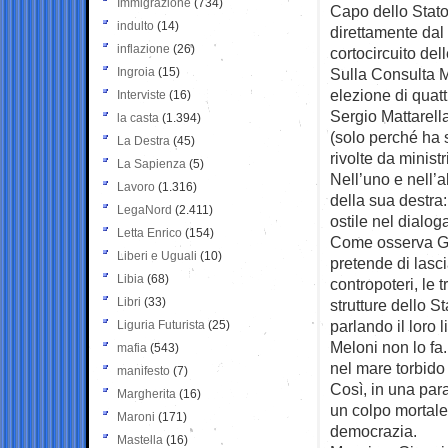
Immigrazione
(734)
Capo dello Stato
indulto
(14)
direttamente dal
inflazione
(26)
cortocircuito de
Ingroia
(15)
Sulla Consulta M
elezione di qua
Interviste
(16)
Sergio Mattarell
la casta
(1.394)
(solo perché ha 
La Destra
(45)
rivolte da ministr
La Sapienza
(5)
Nell’uno e nell’al
Lavoro
(1.316)
della sua destra:
LegaNord
(2.411)
ostile nel dialog
Letta Enrico
(154)
Come osserva Gio
Liberi e Uguali
(10)
pretende di lasci
Libia
(68)
contropoteri, le
Libri
(33)
strutture dello S
parlando il loro 
Liguria Futurista
(25)
Meloni non lo fa.
mafia
(543)
nel mare torbido 
manifesto
(7)
Così, in una para
Margherita
(16)
un colpo mortale 
Maroni
(171)
democrazia.
Mastella
(16)