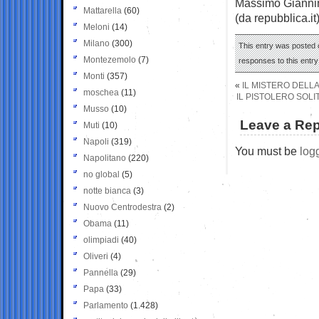
Massimo Gianni
Mattarella
(60)
(da repubblica.it
Meloni
(14)
Milano
(300)
This entry was posted 
Montezemolo
(7)
responses to this entr
Monti
(357)
«
IL MISTERO DELL
moschea
(11)
IL PISTOLERO SOLIT
Musso
(10)
Leave a Rep
Muti
(10)
Napoli
(319)
You must be
log
Napolitano
(220)
no global
(5)
notte bianca
(3)
Nuovo Centrodestra
(2)
Obama
(11)
olimpiadi
(40)
Oliveri
(4)
Pannella
(29)
Papa
(33)
Parlamento
(1.428)