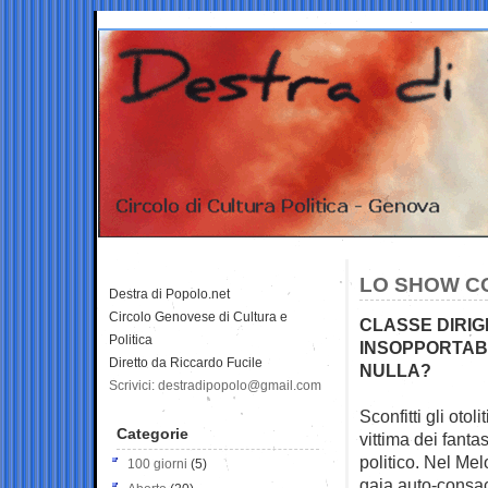
LO SHOW C
Destra di Popolo.net
Circolo Genovese di Cultura e
CLASSE DIRIG
Politica
INSOPPORTABI
Diretto da Riccardo Fucile
NULLA?
Scrivici: destradipopolo@gmail.com
Sconfitti gli otol
Categorie
vittima dei fanta
politico. Nel Me
100 giorni
(5)
gaia auto-consac