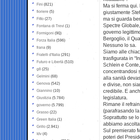
Fini
(821)
Ma si ferma qui.
fioriere
(5)
giustamente Stef
ma si guarda ben
Fitto
(27)
Spectre Globale,
Fontana di Trevi
(1)
governo legittim
Formigoni
(90)
Bergoglio, il Qua
Forza Italia
(596)
Nessuno lo sa.
frana
(9)
Siamo alle chiac
Fratelli d'Italia
(291)
trasfigurata in “
Futuro e Libertà
(510)
Schlein e Conte,
g8
(25)
concentrandosi se
Gelmini
(68)
alla sanità deva
Genova
(542)
e divise, non sian
credibile. E anc
Giannino
(10)
legislatura.
Giustizia
(5.784)
Rimane il refrain
governo
(5.799)
(parafrasando la
Grasso
(22)
Soprattutto se lo 
Green Italia
(1)
abbiamo ascolta
Grillo
(2.941)
Sul premierato M
Idv
(4)
poteri del Presi