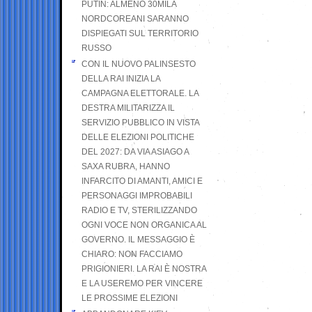
PUTIN: ALMENO 30MILA
NORDCOREANI SARANNO
DISPIEGATI SUL TERRITORIO
RUSSO
CON IL NUOVO PALINSESTO
DELLA RAI INIZIA LA
CAMPAGNA ELETTORALE. LA
DESTRA MILITARIZZA IL
SERVIZIO PUBBLICO IN VISTA
DELLE ELEZIONI POLITICHE
DEL 2027: DA VIA ASIAGO A
SAXA RUBRA, HANNO
INFARCITO DI AMANTI, AMICI E
PERSONAGGI IMPROBABILI
RADIO E TV, STERILIZZANDO
OGNI VOCE NON ORGANICA AL
GOVERNO. IL MESSAGGIO È
CHIARO: NON FACCIAMO
PRIGIONIERI. LA RAI È NOSTRA
E LA USEREMO PER VINCERE
LE PROSSIME ELEZIONI