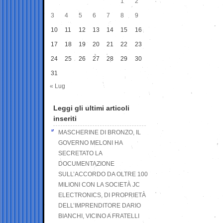
1
2
3
4
5
6
7
8
9
10
11
12
13
14
15
16
17
18
19
20
21
22
23
24
25
26
27
28
29
30
31
« Lug
Leggi gli ultimi articoli
inseriti
MASCHERINE DI BRONZO, IL
GOVERNO MELONI HA
SECRETATO LA
DOCUMENTAZIONE
SULL’ACCORDO DA OLTRE 100
MILIONI CON LA SOCIETÀ JC
ELECTRONICS, DI PROPRIETÀ
DELL’IMPRENDITORE DARIO
BIANCHI, VICINO A FRATELLI