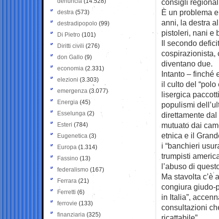
denuncia
(14.528)
consigli regiona
È un problema en
destra
(573)
anni, la destra 
destradipopolo
(99)
pistoleri, nani e 
Di Pietro
(101)
Il secondo defici
Diritti civili
(276)
cospirazionista,
don Gallo
(9)
diventano due.
economia
(2.331)
Intanto – finché 
elezioni
(3.303)
il culto del “polo
emergenza
(3.077)
lisergica paccotti
Energia
(45)
populismi dell’ult
Esselunga
(2)
direttamente dal
mutuato dai came
Esteri
(784)
etnica e il Grand
Eugenetica
(3)
i “banchieri usur
Europa
(1.314)
trumpisti americ
Fassino
(13)
l’abuso di quest
federalismo
(167)
Ma stavolta c’è an
Ferrara
(21)
congiura giudo-p
Ferretti
(6)
in Italia”, accenn
ferrovie
(133)
consultazioni ch
finanziaria
(325)
ricattabile”.