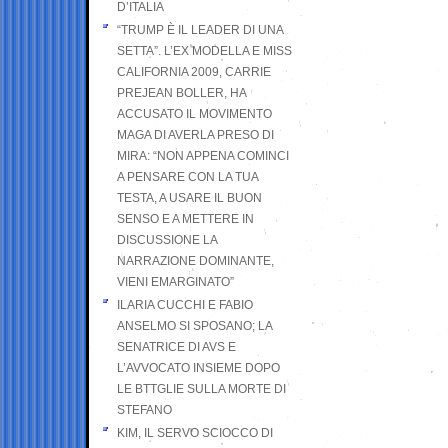
D’ITALIA
“TRUMP È IL LEADER DI UNA
SETTA”. L’EX MODELLA E MISS
CALIFORNIA 2009, CARRIE
PREJEAN BOLLER, HA
ACCUSATO IL MOVIMENTO
MAGA DI AVERLA PRESO DI
MIRA: “NON APPENA COMINCI
A PENSARE CON LA TUA
TESTA, A USARE IL BUON
SENSO E A METTERE IN
DISCUSSIONE LA
NARRAZIONE DOMINANTE,
VIENI EMARGINATO”
ILARIA CUCCHI E FABIO
ANSELMO SI SPOSANO; LA
SENATRICE DI AVS E
L’AVVOCATO INSIEME DOPO
LE BTTGLIE SULLA MORTE DI
STEFANO
KIM, IL SERVO SCIOCCO DI