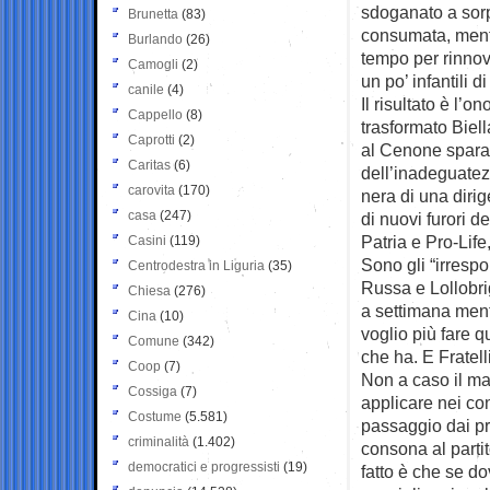
sdoganato a sorp
Brunetta
(83)
consumata, mentr
Burlando
(26)
tempo per rinnovar
Camogli
(2)
un po’ infantili 
canile
(4)
Il risultato è l
Cappello
(8)
trasformato Biel
Caprotti
(2)
al Cenone spara
Caritas
(6)
dell’inadeguatezz
carovita
(170)
nera di una dirig
casa
(247)
di nuovi furori 
Patria e Pro-Lif
Casini
(119)
Sono gli “irrespo
Centrodestra in Liguria
(35)
Russa e Lollobri
Chiesa
(276)
a settimana mentr
Cina
(10)
voglio più fare q
Comune
(342)
che ha. E Fratelli
Coop
(7)
Non a caso il ma
Cossiga
(7)
applicare nei co
Costume
(5.581)
passaggio dai pr
criminalità
(1.402)
consona al parti
democratici e progressisti
(19)
fatto è che se do