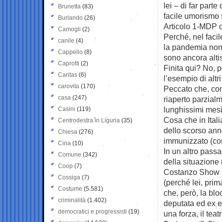
lei – di far part
Brunetta
(83)
facile umorismo s
Burlando
(26)
Articolo 1-MDP d
Camogli
(2)
Perché, nel facil
canile
(4)
la pandemia non 
Cappello
(8)
sono ancora alti
Caprotti
(2)
Finita qui? No, 
Caritas
(6)
l’esempio di alt
carovita
(170)
Peccato che, com
casa
(247)
riaperto parzial
lunghissimi mesi
Casini
(119)
Cosa che in Ital
Centrodestra in Liguria
(35)
dello scorso ann
Chiesa
(276)
immunizzato (con 
Cina
(10)
In un altro pass
Comune
(342)
della situazione 
Coop
(7)
Costanzo Show ch
Cossiga
(7)
(perché lei, prim
Costume
(5.581)
che, però, la blo
criminalità
(1.402)
deputata ed ex e
democratici e progressisti
(19)
una forza, il te