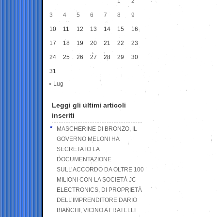
1
2
3
4
5
6
7
8
9
10
11
12
13
14
15
16
17
18
19
20
21
22
23
24
25
26
27
28
29
30
31
« Lug
Leggi gli ultimi articoli
inseriti
MASCHERINE DI BRONZO, IL
GOVERNO MELONI HA
SECRETATO LA
DOCUMENTAZIONE
SULL’ACCORDO DA OLTRE 100
MILIONI CON LA SOCIETÀ JC
ELECTRONICS, DI PROPRIETÀ
DELL’IMPRENDITORE DARIO
BIANCHI, VICINO A FRATELLI