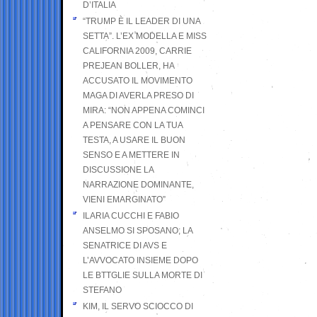
D’ITALIA
“TRUMP È IL LEADER DI UNA
SETTA”. L’EX MODELLA E MISS
CALIFORNIA 2009, CARRIE
PREJEAN BOLLER, HA
ACCUSATO IL MOVIMENTO
MAGA DI AVERLA PRESO DI
MIRA: “NON APPENA COMINCI
A PENSARE CON LA TUA
TESTA, A USARE IL BUON
SENSO E A METTERE IN
DISCUSSIONE LA
NARRAZIONE DOMINANTE,
VIENI EMARGINATO”
ILARIA CUCCHI E FABIO
ANSELMO SI SPOSANO; LA
SENATRICE DI AVS E
L’AVVOCATO INSIEME DOPO
LE BTTGLIE SULLA MORTE DI
STEFANO
KIM, IL SERVO SCIOCCO DI