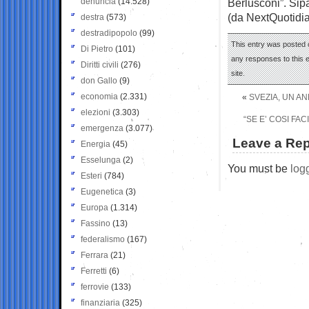
denuncia
(14.528)
Berlusconi”. Sip
(da NextQuotidi
destra
(573)
destradipopolo
(99)
This entry was posted o
Di Pietro
(101)
any responses to this 
Diritti civili
(276)
site.
don Gallo
(9)
economia
(2.331)
«
SVEZIA, UN A
elezioni
(3.303)
“SE E’ COSI FA
emergenza
(3.077)
Leave a Rep
Energia
(45)
Esselunga
(2)
You must be
log
Esteri
(784)
Eugenetica
(3)
Europa
(1.314)
Fassino
(13)
federalismo
(167)
Ferrara
(21)
Ferretti
(6)
ferrovie
(133)
finanziaria
(325)