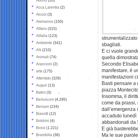
Aborto
(20)
Acca Larentia
(2)
Alcool
(3)
Alemanno
(150)
Alfano
(315)
Alitalia
(123)
strumentalizzato 
Ambiente
(341)
sbagliati.
AN
(210)
E ci vuole grand
quella dimostrata
Animali
(74)
Secondo Elisabetta
Arancioni
(2)
manifestare, è uno
arte
(175)
manifestazioni ci
Attentato
(329)
Basti pensare a 
Auguri
(13)
piazza Montecito
Batini
(3)
Insomma, il dirit
Berlusconi
(4.295)
come da prassi, s
Bersani
(234)
dall’emergenza s
Biasotti
(12)
accaduto lunedì c
Boldrini
(4)
abbandonati da S
Bossi
(1.221)
E già basterebbe
Ma le sue parole
Brambilla
(38)