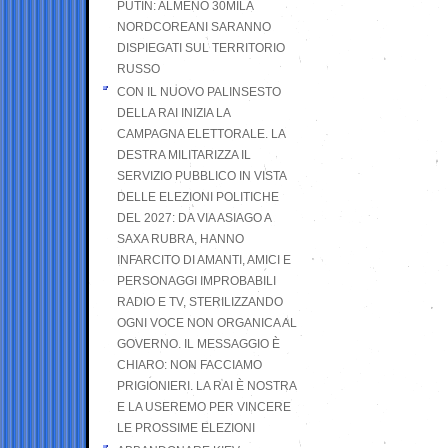
PUTIN: ALMENO 30MILA
NORDCOREANI SARANNO
DISPIEGATI SUL TERRITORIO
RUSSO
CON IL NUOVO PALINSESTO
DELLA RAI INIZIA LA
CAMPAGNA ELETTORALE. LA
DESTRA MILITARIZZA IL
SERVIZIO PUBBLICO IN VISTA
DELLE ELEZIONI POLITICHE
DEL 2027: DA VIA ASIAGO A
SAXA RUBRA, HANNO
INFARCITO DI AMANTI, AMICI E
PERSONAGGI IMPROBABILI
RADIO E TV, STERILIZZANDO
OGNI VOCE NON ORGANICA AL
GOVERNO. IL MESSAGGIO È
CHIARO: NON FACCIAMO
PRIGIONIERI. LA RAI È NOSTRA
E LA USEREMO PER VINCERE
LE PROSSIME ELEZIONI