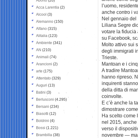
Aborto
(20)
l’uomo, resident
Acca Larentia
(2)
anche contro i va
Alcool
(3)
Nel gennaio del 
Alemanno
(150)
Liliana Segre di
Alfano
(315)
votare la fiducia
Alitalia
(123)
su Facebook, sc
Ambiente
(341)
Molto attivo sui 
AN
(210)
degli immigrati 
Trieste.
Animali
(74)
Mantoan e i cinqu
Arancioni
(2)
A tradire Mantoan
arte
(175)
hanno ripreso. N
Attentato
(329)
inquirenti stanno
Auguri
(13)
della ditta di ma
Batini
(3)
coinvolte.
Berlusconi
(4.295)
E c’è anche la ta
Bersani
(234)
dimostrare come 
Biasotti
(12)
Ha scelto come l
Boldrini
(4)
nel 2015, anche 
Bossi
(1.221)
verso il disposit
novembre — ma è 
Brambilla
(38)