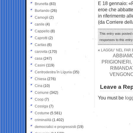
E 18 gennaio: «P
Brunetta
(83)
eroe che abbatte
Burlando
(26)
in riferimento al
Camogli
(2)
(da Corriere del
canile
(4)
Cappello
(8)
This entry was posted 
Caprotti
(2)
responses to this entr
Caritas
(6)
«
LAGGIU’ NEL FAR 
carovita
(170)
ABBIAMO
casa
(247)
PRIGIONIERI
Casini
(119)
RIMANDAT
Centrodestra in Liguria
(35)
VENGONO 
Chiesa
(276)
Cina
(10)
Leave a Rep
Comune
(342)
You must be
log
Coop
(7)
Cossiga
(7)
Costume
(5.581)
criminalità
(1.402)
democratici e progressisti
(19)