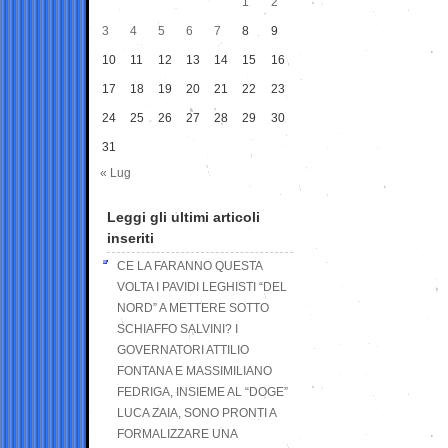
1
2
3
4
5
6
7
8
9
10
11
12
13
14
15
16
17
18
19
20
21
22
23
24
25
26
27
28
29
30
31
« Lug
Leggi gli ultimi articoli
inseriti
CE LA FARANNO QUESTA
VOLTA I PAVIDI LEGHISTI “DEL
NORD” A METTERE SOTTO
SCHIAFFO SALVINI? I
GOVERNATORI ATTILIO
FONTANA E MASSIMILIANO
FEDRIGA, INSIEME AL “DOGE”
LUCA ZAIA, SONO PRONTI A
FORMALIZZARE UNA