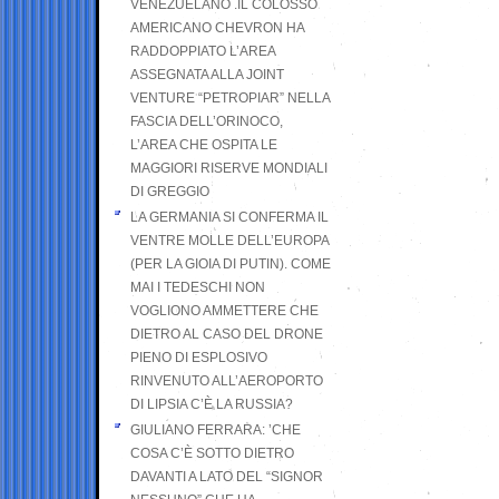
VENEZUELANO .IL COLOSSO
AMERICANO CHEVRON HA
RADDOPPIATO L’AREA
ASSEGNATA ALLA JOINT
VENTURE “PETROPIAR” NELLA
FASCIA DELL’ORINOCO,
L’AREA CHE OSPITA LE
MAGGIORI RISERVE MONDIALI
DI GREGGIO
LA GERMANIA SI CONFERMA IL
VENTRE MOLLE DELL’EUROPA
(PER LA GIOIA DI PUTIN). COME
MAI I TEDESCHI NON
VOGLIONO AMMETTERE CHE
DIETRO AL CASO DEL DRONE
PIENO DI ESPLOSIVO
RINVENUTO ALL’AEROPORTO
DI LIPSIA C’È LA RUSSIA?
GIULIANO FERRARA: ’CHE
COSA C’È SOTTO DIETRO
DAVANTI A LATO DEL “SIGNOR