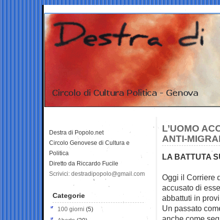
L’UOMO ACC
Destra di Popolo.net
ANTI-MIGRA
Circolo Genovese di Cultura e
Politica
LA BATTUTA S
Diretto da Riccardo Fucile
Scrivici: destradipopolo@gmail.com
Oggi il Corriere
accusato di esser
Categorie
abbattuti in prov
Un passato come 
100 giorni
(5)
anche come segr