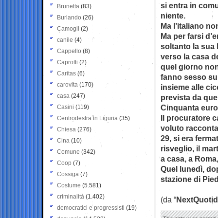
si entra in comun
Brunetta
(83)
niente.
Burlando
(26)
Ma l’italiano no
Camogli
(2)
Ma per farsi d’
canile
(4)
soltanto la sua 
Cappello
(8)
verso la casa d
Caprotti
(2)
quel giorno non
Caritas
(6)
fanno sesso su 
carovita
(170)
insieme alle cic
casa
(247)
prevista da quel
Cinquanta euro
Casini
(119)
Il procuratore 
Centrodestra in Liguria
(35)
voluto raccontar
Chiesa
(276)
29, si era ferm
Cina
(10)
risveglio, il ma
Comune
(342)
a casa, a Roma,
Coop
(7)
Quel lunedì, do
Cossiga
(7)
stazione di Piedi
Costume
(5.581)
criminalità
(1.402)
(da “
NextQuotid
democratici e progressisti
(19)