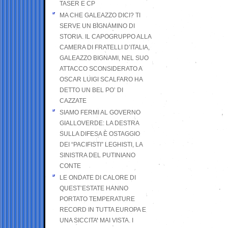
TASER E CP
MA CHE GALEAZZO DICI? TI
SERVE UN BIGNAMINO DI
STORIA. IL CAPOGRUPPO ALLA
CAMERA DI FRATELLI D’ITALIA,
GALEAZZO BIGNAMI, NEL SUO
ATTACCO SCONSIDERATO A
OSCAR LUIGI SCALFARO HA
DETTO UN BEL PO’ DI
CAZZATE
SIAMO FERMI AL GOVERNO
GIALLOVERDE: LA DESTRA
SULLA DIFESA È OSTAGGIO
DEI “PACIFISTI” LEGHISTI, LA
SINISTRA DEL PUTINIANO
CONTE
LE ONDATE DI CALORE DI
QUEST’ESTATE HANNO
PORTATO TEMPERATURE
RECORD IN TUTTA EUROPA E
UNA SICCITA’ MAI VISTA. I