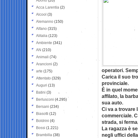
Aborto
(20)
Acca Larentia
(2)
Alcool
(3)
Alemanno
(150)
Alfano
(315)
Alitalia
(123)
Ambiente
(341)
AN
(210)
Animali
(74)
Arancioni
(2)
operatori. Semp
arte
(175)
Carica il suo t
Attentato
(329)
provinciale.
Auguri
(13)
È in quel momen
Batini
(3)
affilato, la bar
Berlusconi
(4.295)
sua auto.
Bersani
(234)
Ci va a trovare 
Biasotti
(12)
commerciale. Co
Boldrini
(4)
strada, si ferma,
Bossi
(1.221)
La ragazza è se
negli uffici de
Brambilla
(38)