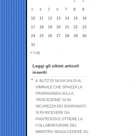
1
2
3
4
5
6
7
8
9
10
11
12
13
14
15
16
17
18
19
20
21
22
23
24
25
26
27
28
29
30
31
« Lug
Leggi gli ultimi articoli
inseriti
IL BLITZ DI SILVIA SALIS AL
VIMINALE CHE SPIAZZA LA
PROPAGANDA SULLA
“PERCEZIONE” DI IN-
SICUREZZA DEI SOVRANISTI:
SI FA RICEVERE DA
PIANTEDOSI E OTTIENE LA
COLLABORAZIONE DEL
MINISTRO SENZA CEDERE SU