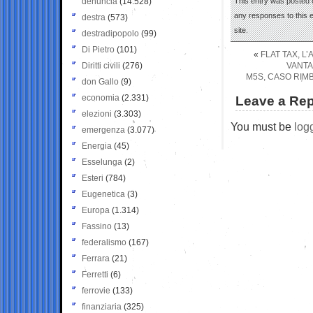
denuncia
(14.528)
This entry was posted o
any responses to this 
destra
(573)
site.
destradipopolo
(99)
Di Pietro
(101)
«
FLAT TAX, L
Diritti civili
(276)
VANTA
M5S, CASO RIM
don Gallo
(9)
economia
(2.331)
Leave a Rep
elezioni
(3.303)
You must be
log
emergenza
(3.077)
Energia
(45)
Esselunga
(2)
Esteri
(784)
Eugenetica
(3)
Europa
(1.314)
Fassino
(13)
federalismo
(167)
Ferrara
(21)
Ferretti
(6)
ferrovie
(133)
finanziaria
(325)