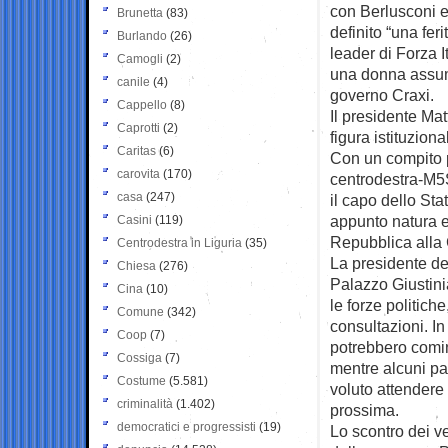
con Berlusconi e 
Brunetta
(83)
definito “una fe
Burlando
(26)
leader di Forza I
Camogli
(2)
una donna assume
canile
(4)
governo Craxi.
Cappello
(8)
Il presidente Mat
Caprotti
(2)
figura istituzion
Caritas
(6)
Con un compito p
carovita
(170)
centrodestra-M5S,
casa
(247)
il capo dello Sta
appunto natura e 
Casini
(119)
Repubblica alla 
Centrodestra in Liguria
(35)
La presidente del
Chiesa
(276)
Palazzo Giustinia
Cina
(10)
le forze politiche
Comune
(342)
consultazioni. In
Coop
(7)
potrebbero cominc
Cossiga
(7)
mentre alcuni par
Costume
(5.581)
voluto attendere 
criminalità
(1.402)
prossima.
democratici e progressisti
(19)
Lo scontro dei ve