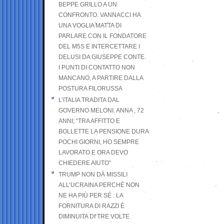
BEPPE GRILLO A UN
CONFRONTO. VANNACCI HA
UNA VOGLIA MATTA DI
PARLARE CON IL FONDATORE
DEL M5S E INTERCETTARE I
DELUSI DA GIUSEPPE CONTE.
I PUNTI DI CONTATTO NON
MANCANO, A PARTIRE DALLA
POSTURA FILORUSSA
L’ITALIA TRADITA DAL
GOVERNO MELONI. ANNA , 72
ANNI; “TRA AFFITTO E
BOLLETTE LA PENSIONE DURA
POCHI GIORNI, HO SEMPRE
LAVORATO E ORA DEVO
CHIEDERE AIUTO”
TRUMP NON DÀ MISSILI
ALL’UCRAINA PERCHÉ NON
NE HA PIÙ PER SÉ : LA
FORNITURA DI RAZZI È
DIMINUITA DI TRE VOLTE