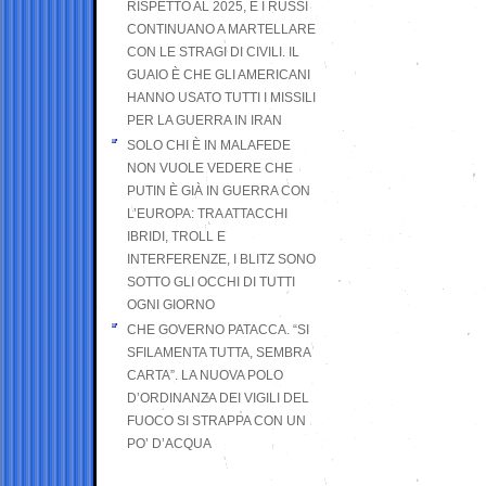
RISPETTO AL 2025, E I RUSSI
CONTINUANO A MARTELLARE
CON LE STRAGI DI CIVILI. IL
GUAIO È CHE GLI AMERICANI
HANNO USATO TUTTI I MISSILI
PER LA GUERRA IN IRAN
SOLO CHI È IN MALAFEDE
NON VUOLE VEDERE CHE
PUTIN È GIÀ IN GUERRA CON
L’EUROPA: TRA ATTACCHI
IBRIDI, TROLL E
INTERFERENZE, I BLITZ SONO
SOTTO GLI OCCHI DI TUTTI
OGNI GIORNO
CHE GOVERNO PATACCA. “SI
SFILAMENTA TUTTA, SEMBRA
CARTA”. LA NUOVA POLO
D’ORDINANZA DEI VIGILI DEL
FUOCO SI STRAPPA CON UN
PO’ D’ACQUA