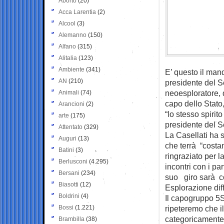
Aborto
(20)
Acca Larentia
(2)
Alcool
(3)
Alemanno
(150)
Alfano
(315)
Alitalia
(123)
Ambiente
(341)
E’ questo il mand
AN
(210)
presidente del S
neoesploratore, 
Animali
(74)
capo dello Stato
Arancioni
(2)
“lo stesso spirit
arte
(175)
presidente del S
Attentato
(329)
La Casellati ha 
Auguri
(13)
che terrà “costa
Batini
(3)
ringraziato per l
Berlusconi
(4.295)
incontri con i pa
Bersani
(234)
suo giro sarà c
Biasotti
(12)
Esplorazione diff
Boldrini
(4)
Il capogruppo 5St
Bossi
(1.221)
ripeteremo che i
categoricamente 
Brambilla
(38)