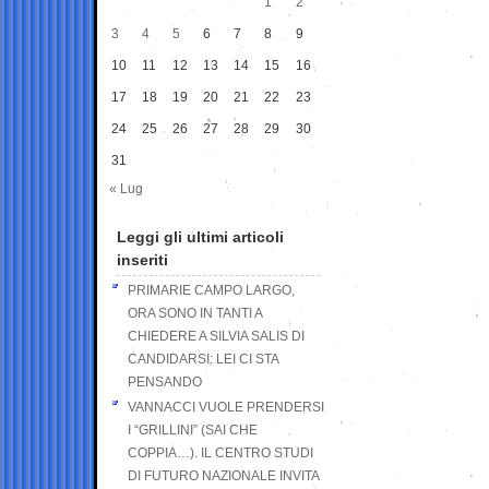
1
2
3
4
5
6
7
8
9
10
11
12
13
14
15
16
17
18
19
20
21
22
23
24
25
26
27
28
29
30
31
« Lug
Leggi gli ultimi articoli
inseriti
PRIMARIE CAMPO LARGO,
ORA SONO IN TANTI A
CHIEDERE A SILVIA SALIS DI
CANDIDARSI: LEI CI STA
PENSANDO
VANNACCI VUOLE PRENDERSI
I “GRILLINI” (SAI CHE
COPPIA…). IL CENTRO STUDI
DI FUTURO NAZIONALE INVITA