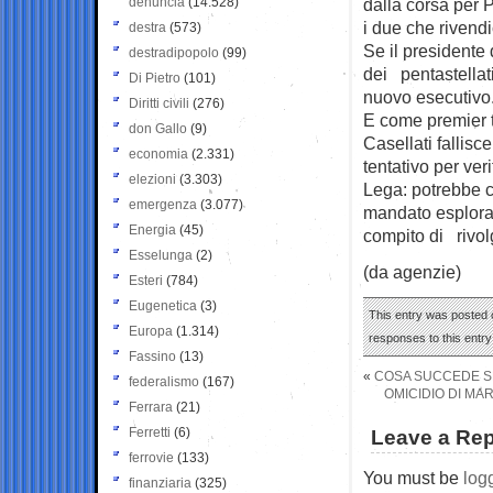
denuncia
(14.528)
dalla corsa per 
i due che rivendi
destra
(573)
Se il presidente 
destradipopolo
(99)
dei pentastellati
Di Pietro
(101)
nuovo esecutivo
Diritti civili
(276)
E come premier to
don Gallo
(9)
Casellati fallis
economia
(2.331)
tentativo per ver
elezioni
(3.303)
Lega: potrebbe c
emergenza
(3.077)
mandato esplorat
Energia
(45)
compito di rivol
Esselunga
(2)
(da agenzie)
Esteri
(784)
Eugenetica
(3)
This entry was posted o
Europa
(1.314)
responses to this entr
Fassino
(13)
«
COSA SUCCEDE SE
federalismo
(167)
OMICIDIO DI MA
Ferrara
(21)
Ferretti
(6)
Leave a Rep
ferrovie
(133)
You must be
log
finanziaria
(325)