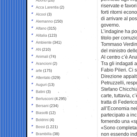
Aborto
(20)
riservate e favori
Acca Larentia
(2)
forti ritorni econ
Alcool
(3)
di arrivare al po
Alemanno
(150)
governo.
Alfano
(315)
L’indagine ha por
Alitalia
(123)
titolo per corruz
Ambiente
(341)
Tommaso Verdini 
AN
(210)
del ministro delle
Al centro c’è Ana
Animali
(74)
Tra gli indagati 
Arancioni
(2)
Fabio Pileri. Ci 
arte
(175)
Direzione appalt
Attentato
(329)
Petruzzelli, respo
Auguri
(13)
Stefano Chicchi
Batini
(3)
carte, tuttavia, 
Berlusconi
(4.295)
tratta di Federic
Bersani
(234)
all’Economia nei
Biasotti
(12)
partecipato a inc
Boldrini
(4)
fornendo una «spo
Bossi
(1.221)
«Sono completam
non essendo inda
Brambilla
(38)