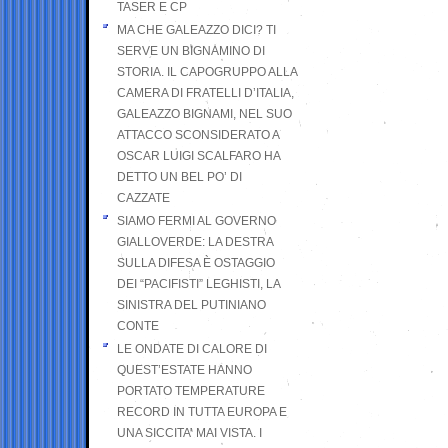
TASER E CP
MA CHE GALEAZZO DICI? TI
SERVE UN BIGNAMINO DI
STORIA. IL CAPOGRUPPO ALLA
CAMERA DI FRATELLI D’ITALIA,
GALEAZZO BIGNAMI, NEL SUO
ATTACCO SCONSIDERATO A
OSCAR LUIGI SCALFARO HA
DETTO UN BEL PO’ DI
CAZZATE
SIAMO FERMI AL GOVERNO
GIALLOVERDE: LA DESTRA
SULLA DIFESA È OSTAGGIO
DEI “PACIFISTI” LEGHISTI, LA
SINISTRA DEL PUTINIANO
CONTE
LE ONDATE DI CALORE DI
QUEST’ESTATE HANNO
PORTATO TEMPERATURE
RECORD IN TUTTA EUROPA E
UNA SICCITA’ MAI VISTA. I