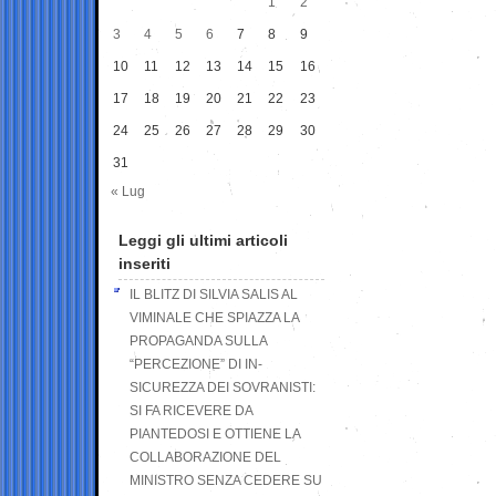
1
2
3
4
5
6
7
8
9
10
11
12
13
14
15
16
17
18
19
20
21
22
23
24
25
26
27
28
29
30
31
« Lug
Leggi gli ultimi articoli
inseriti
IL BLITZ DI SILVIA SALIS AL
VIMINALE CHE SPIAZZA LA
PROPAGANDA SULLA
“PERCEZIONE” DI IN-
SICUREZZA DEI SOVRANISTI:
SI FA RICEVERE DA
PIANTEDOSI E OTTIENE LA
COLLABORAZIONE DEL
MINISTRO SENZA CEDERE SU