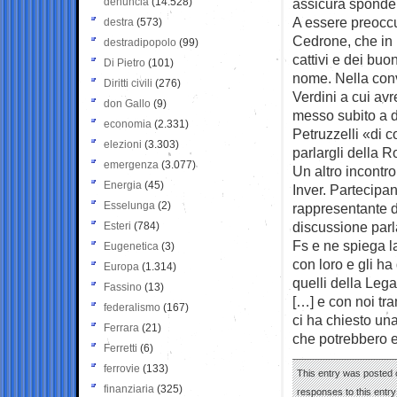
denuncia
(14.528)
assicura sponde 
A essere preoccu
destra
(573)
Cedrone, che in 
destradipopolo
(99)
cattivi e dei bu
Di Pietro
(101)
nome. Nella conv
Diritti civili
(276)
Verdini a cui avr
don Gallo
(9)
messo subito a d
economia
(2.331)
Petruzzelli «di c
elezioni
(3.303)
parlargli della R
emergenza
(3.077)
Un altro incontro
Energia
(45)
Inver. Partecipan
Esselunga
(2)
rappresentante d
discussione parl
Esteri
(784)
Fs e ne spiega 
Eugenetica
(3)
con loro e gli h
Europa
(1.314)
quelli della Lega
Fassino
(13)
[…] e con noi tr
federalismo
(167)
ci ha chiesto una
Ferrara
(21)
che potrebbero es
Ferretti
(6)
ferrovie
(133)
This entry was posted 
finanziaria
(325)
responses to this entr