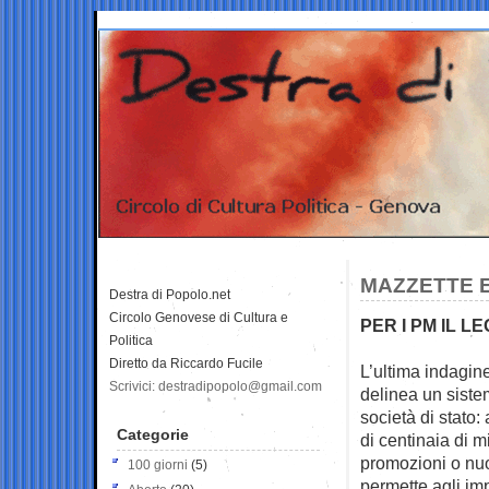
MAZZETTE E
Destra di Popolo.net
Circolo Genovese di Cultura e
PER I PM IL L
Politica
Diretto da Riccardo Fucile
L’ultima indagin
Scrivici: destradipopolo@gmail.com
delinea un siste
società di stato:
Categorie
di centinaia di mi
promozioni o nuo
100 giorni
(5)
permette agli imp