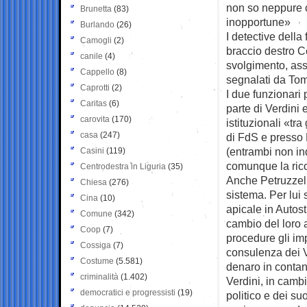
non so neppure c
Brunetta
(83)
inopportune»
Burlando
(26)
I detective della
Camogli
(2)
braccio destro C
canile
(4)
svolgimento, assi
Cappello
(8)
segnalati da Tom
Caprotti
(2)
I due funzionari 
Caritas
(6)
parte di Verdini 
carovita
(170)
istituzionali «tr
casa
(247)
di FdS e presso 
(entrambi non ind
Casini
(119)
comunque la rico
Centrodestra in Liguria
(35)
Anche Petruzzelli
Chiesa
(276)
sistema. Per lui 
Cina
(10)
apicale in Autos
Comune
(342)
cambio del loro 
Coop
(7)
procedure gli imp
Cossiga
(7)
consulenza dei V
Costume
(5.581)
denaro in contan
criminalità
(1.402)
Verdini, in camb
democratici e progressisti
(19)
politico e dei su