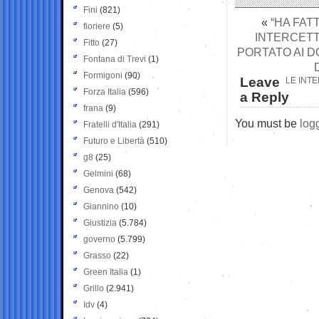
Fini
(821)
«
“HA FAT
fioriere
(5)
INTERCETT
Fitto
(27)
PORTATO AI D
Fontana di Trevi
(1)
Formigoni
(90)
Leave
LE INTE
Forza Italia
(596)
a Reply
frana
(9)
You must be
log
Fratelli d'Italia
(291)
Futuro e Libertà
(510)
g8
(25)
Gelmini
(68)
Genova
(542)
Giannino
(10)
Giustizia
(5.784)
governo
(5.799)
Grasso
(22)
Green Italia
(1)
Grillo
(2.941)
Idv
(4)