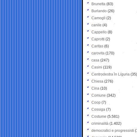
Brunetta
(83)
Burlando
(26)
Camogli
(2)
canile
(4)
Cappello
(8)
Caprotti
(2)
Caritas
(6)
carovita
(170)
casa
(247)
Casini
(119)
Centrodestra in Liguria
(35
Chiesa
(276)
Cina
(10)
Comune
(342)
Coop
(7)
Cossiga
(7)
Costume
(5.581)
criminalità
(1.402)
democratici e progressisti
(