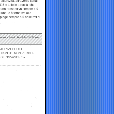
sicurezza, attraverso canali
16 e tutte le atrocità che
o una prospettiva sempre più
ualunque alternativa alle
pinge sempre più nelle reti di
sponses to this entry through the
RSS 2.0
feed.
ATORI ALL’ODIO
CHIAMO DI NON PERDERE
GLI “INVASORI”
»