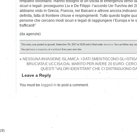
rimpatrio volontario. Hanno bisogno di un’uscita di emergenza verso la 
sicuri e legali- proseguono Liu e De Filippi- l’accordo Ue-Turchia del 20
abbiamo visto in Grecia, Francia, nei Balcani e altrove ancora indican
definita, fatta di frontiere chiuse e respingimenti. Tutto questo toglie q
persone che cercano modi sicuri e legali di raggiungere l’Europa e le s
trafficanti”
(da agenzie)
This entry was posted on giovedì, Settembre 7th, 2017 at 15:05 and is filed under
denuncia
. You can follow any re
You can
leave a response
, or
trackback
from your own site.
«
NESSUNA INVASIONE ISLAMICA: I DATI SMENTISCONO GLI ISTIG
BRUCIATA E UCCISA DAL MARITO PER AVERE 20 EURO: CER
QUESTI “VALORI IDENTITARI” CHE CI DISTINGUONO DA
)
Leave a Reply
You must be
logged in
to post a comment.
19)