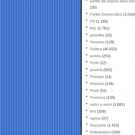
partito del popolo della libe
(30)
Partito Democratico
(1.034)
PD
(1.188)
PdL
(2.781)
pedofilia
(25)
Pensioni
(129)
Politica
(40.833)
polizia
(253)
Porto
(12)
povertà
(502)
Presepe
(14)
Primarie
(149)
Prodi
(52)
Provincia
(139)
radici e valori
(3.682)
RAI
(359)
rapine
(37)
Razzismo
(1.410)
Referendum
(200)