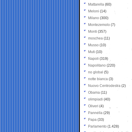
Mattarella
(60)
Meloni
(14)
Milano
(300)
Montezemolo
(7)
Monti
(357)
moschea
(11)
Musso
(10)
Muti
(10)
Napoli
(319)
Napolitano
(220)
no global
(5)
notte bianca
(3)
Nuovo Centrodestra
(2)
Obama
(11)
olimpiadi
(40)
Oliveri
(4)
Pannella
(29)
Papa
(33)
Parlamento
(1.428)