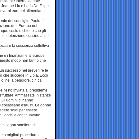
presidente internazionale
 Joanne Liu e Loris De Filippi,
 governi europei alimentano il
dente del consiglio Paolo
azione dell`Europa nel
unque costo e chiede che gli
ri di detenzione cessino al più
occare la coscienza collettiva
che e i finanziamenti europei
n questo modo non fanno che
 un successo nel prevenire le
llo che succede in Libia. Ecco
 o, nella peggiore, cinica
del testo inviata al presidente
 sfruttare. Ammassate in stanze
. Gli uomini ci hanno
hè collassano esausti. Le donne
iedere soldi per essere
gli occhi e continuavano
o bisogna smettere di
e a migliori procedure di