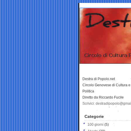
Destra di Popolo.net
Circolo Genovese di Cultura e
Politica
Diretto da Riccardo Fucile
Scrivici: destradipopolo@gma
Categorie
100 giorni
(5)