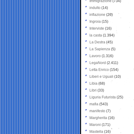
Immigrazione
(734)
indulto
(14)
inflazione
(26)
Ingroia
(15)
Interviste
(16)
la casta
(1.394)
La Destra
(45)
La Sapienza
(5)
Lavoro
(1.316)
LegaNord
(2.411)
Letta Enrico
(154)
Liberi e Uguali
(10)
Libia
(68)
Libri
(33)
Liguria Futurista
(25)
mafia
(543)
manifesto
(7)
Margherita
(16)
Maroni
(171)
Mastella
(16)