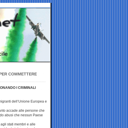
A PER COMMETTERE
IONANDO I CRIMINALI
migranti dell’Unione Europea e
anto accade alle persone che
ando abusi che nessun Paese
 agli stati membri e alle