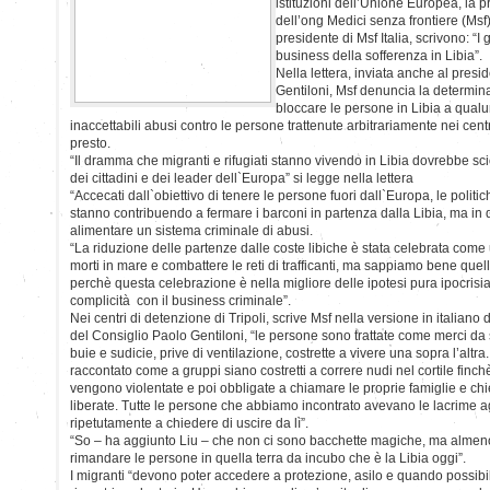
istituzioni dell’Unione Europea, la 
dell’ong Medici senza frontiere (Msf)
presidente di Msf Italia, scrivono: “I
business della sofferenza in Libia”.
Nella lettera, inviata anche al presi
Gentiloni, Msf denuncia la determin
bloccare le persone in Libia a qual
inaccettabili abusi contro le persone trattenute arbitrariamente nei cent
presto.
“Il dramma che migranti e rifugiati stanno vivendo in Libia dovrebbe sci
dei cittadini e dei leader dell`Europa” si legge nella lettera
“Accecati dall`obiettivo di tenere le persone fuori dall`Europa, le politi
stanno contribuendo a fermare i barconi in partenza dalla Libia, ma i
alimentare un sistema criminale di abusi.
“La riduzione delle partenze dalle coste libiche è stata celebrata come
morti in mare e combattere le reti di trafficanti, ma sappiamo bene que
perchè questa celebrazione è nella migliore delle ipotesi pura ipocrisia
complicità con il business criminale”.
Nei centri di detenzione di Tripoli, scrive Msf nella versione in italiano 
del Consiglio Paolo Gentiloni, “le persone sono trattate come merci da
buie e sudicie, prive di ventilazione, costrette a vivere una sopra l’altra
raccontato come a gruppi siano costretti a correre nudi nel cortile finc
vengono violentate e poi obbligate a chiamare le proprie famiglie e ch
liberate. Tutte le persone che abbiamo incontrato avevano le lacrime a
ripetutamente a chiedere di uscire da lì”.
“So – ha aggiunto Liu – che non ci sono bacchette magiche, ma almen
rimandare le persone in quella terra da incubo che è la Libia oggi”.
I migranti “devono poter accedere a protezione, asilo e quando possibil