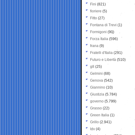
Fini
(821)
fioriere
(5)
Fitto
(27)
Fontana di Trevi
(1)
Formigoni
(90)
Forza Italia
(596)
frana
(9)
Fratelli d'Italia
(291)
Futuro e Libertà
(510)
g8
(25)
Gelmini
(68)
Genova
(542)
Giannino
(10)
Giustizia
(5.784)
governo
(5.799)
Grasso
(22)
Green Italia
(1)
Grillo
(2.941)
Idv
(4)