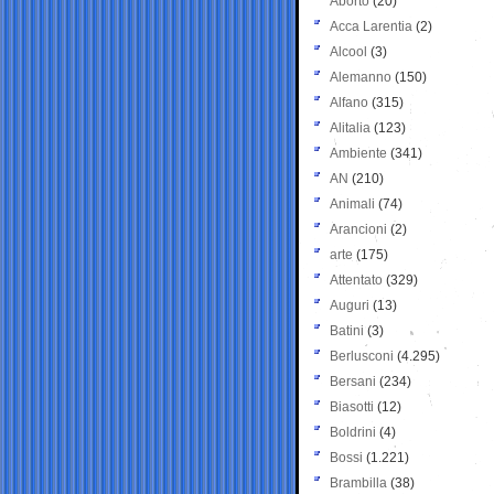
Aborto
(20)
Acca Larentia
(2)
Alcool
(3)
Alemanno
(150)
Alfano
(315)
Alitalia
(123)
Ambiente
(341)
AN
(210)
Animali
(74)
Arancioni
(2)
arte
(175)
Attentato
(329)
Auguri
(13)
Batini
(3)
Berlusconi
(4.295)
Bersani
(234)
Biasotti
(12)
Boldrini
(4)
Bossi
(1.221)
Brambilla
(38)