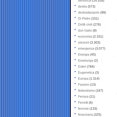
denuncia
(14.528)
destra
(573)
destradipopolo
(99)
Di Pietro
(101)
Diritti civili
(276)
don Gallo
(9)
economia
(2.331)
elezioni
(3.303)
emergenza
(3.077)
Energia
(45)
Esselunga
(2)
Esteri
(784)
Eugenetica
(3)
Europa
(1.314)
Fassino
(13)
federalismo
(167)
Ferrara
(21)
Ferretti
(6)
ferrovie
(133)
finanziaria
(325)