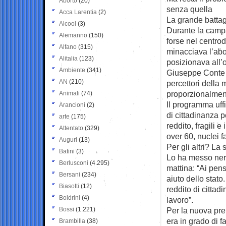
Aborto
(20)
senza quella
Acca Larentia
(2)
La grande battagl
Alcool
(3)
Durante la campa
Alemanno
(150)
forse nel centro
Alfano
(315)
minacciava l’abol
Alitalia
(123)
posizionava all’
Ambiente
(341)
Giuseppe Conte u
AN
(210)
percettori della
proporzionalment
Animali
(74)
Il programma uffic
Arancioni
(2)
di cittadinanza p
arte
(175)
reddito, fragili e
Attentato
(329)
over 60, nuclei f
Auguri
(13)
Per gli altri? La
Batini
(3)
Lo ha messo nero
Berlusconi
(4.295)
mattina: “Ai pens
Bersani
(234)
aiuto dello stato.
Biasotti
(12)
reddito di citta
Boldrini
(4)
lavoro”.
Bossi
(1.221)
Per la nuova prem
era in grado di fa
Brambilla
(38)