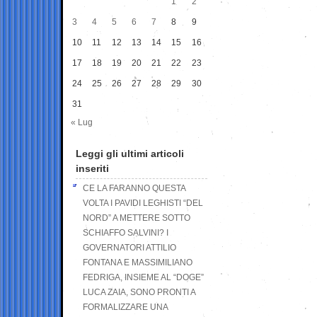
1
2
3
4
5
6
7
8
9
10
11
12
13
14
15
16
17
18
19
20
21
22
23
24
25
26
27
28
29
30
31
« Lug
Leggi gli ultimi articoli
inseriti
CE LA FARANNO QUESTA
VOLTA I PAVIDI LEGHISTI “DEL
NORD” A METTERE SOTTO
SCHIAFFO SALVINI? I
GOVERNATORI ATTILIO
FONTANA E MASSIMILIANO
FEDRIGA, INSIEME AL “DOGE”
LUCA ZAIA, SONO PRONTI A
FORMALIZZARE UNA