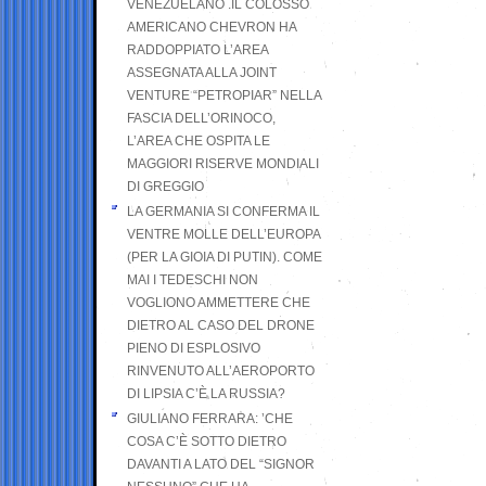
VENEZUELANO .IL COLOSSO
AMERICANO CHEVRON HA
RADDOPPIATO L’AREA
ASSEGNATA ALLA JOINT
VENTURE “PETROPIAR” NELLA
FASCIA DELL’ORINOCO,
L’AREA CHE OSPITA LE
MAGGIORI RISERVE MONDIALI
DI GREGGIO
LA GERMANIA SI CONFERMA IL
VENTRE MOLLE DELL’EUROPA
(PER LA GIOIA DI PUTIN). COME
MAI I TEDESCHI NON
VOGLIONO AMMETTERE CHE
DIETRO AL CASO DEL DRONE
PIENO DI ESPLOSIVO
RINVENUTO ALL’AEROPORTO
DI LIPSIA C’È LA RUSSIA?
GIULIANO FERRARA: ’CHE
COSA C’È SOTTO DIETRO
DAVANTI A LATO DEL “SIGNOR