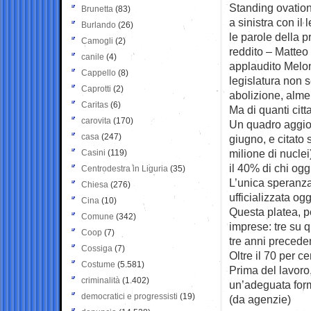
Standing ovation,
Brunetta
(83)
a sinistra con i
Burlando
(26)
le parole della p
Camogli
(2)
reddito – Matteo
canile
(4)
applaudito Melon
Cappello
(8)
legislatura non s
Caprotti
(2)
abolizione, alme
Caritas
(6)
Ma di quanti cit
carovita
(170)
Un quadro aggior
casa
(247)
giugno, e citato 
milione di nucle
Casini
(119)
il 40% di chi ogg
Centrodestra in Liguria
(35)
L’unica speranza
Chiesa
(276)
ufficializzata og
Cina
(10)
Questa platea, pe
Comune
(342)
imprese: tre su 
Coop
(7)
tre anni preceden
Cossiga
(7)
Oltre il 70 per c
Costume
(5.581)
Prima del lavoro
criminalità
(1.402)
un’adeguata form
democratici e progressisti
(19)
(da agenzie)