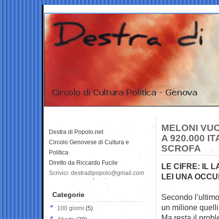
MELONI VUO
Destra di Popolo.net
A 920.000 I
Circolo Genovese di Cultura e
SCROFA
Politica
Diretto da Riccardo Fucile
LE CIFRE: IL 
Scrivici: destradipopolo@gmail.com
LEI UNA OCCU
Categorie
Secondo l’ultimo 
un milione quelli
100 giorni
(5)
Ma resta il probl