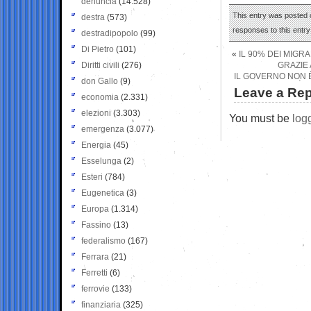
denuncia
(14.528)
This entry was posted o
destra
(573)
responses to this entr
destradipopolo
(99)
Di Pietro
(101)
«
IL 90% DEI MIGRA
Diritti civili
(276)
GRAZIE 
IL GOVERNO NON È
don Gallo
(9)
Leave a Rep
economia
(2.331)
elezioni
(3.303)
You must be
log
emergenza
(3.077)
Energia
(45)
Esselunga
(2)
Esteri
(784)
Eugenetica
(3)
Europa
(1.314)
Fassino
(13)
federalismo
(167)
Ferrara
(21)
Ferretti
(6)
ferrovie
(133)
finanziaria
(325)