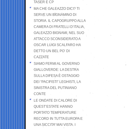
TASER E CP
MA CHE GALEAZZO DICI? TI
SERVE UN BIGNAMINO DI
STORIA. IL CAPOGRUPPO ALLA
CAMERA DI FRATELLI D’ITALIA,
GALEAZZO BIGNAMI, NEL SUO
ATTACCO SCONSIDERATO A
OSCAR LUIGI SCALFARO HA
DETTO UN BEL PO’ DI
CAZZATE
SIAMO FERMI AL GOVERNO
GIALLOVERDE: LA DESTRA
SULLA DIFESA È OSTAGGIO
DEI “PACIFISTI” LEGHISTI, LA
SINISTRA DEL PUTINIANO
CONTE
LE ONDATE DI CALORE DI
QUEST’ESTATE HANNO
PORTATO TEMPERATURE
RECORD IN TUTTA EUROPA E
UNA SICCITA’ MAI VISTA. I