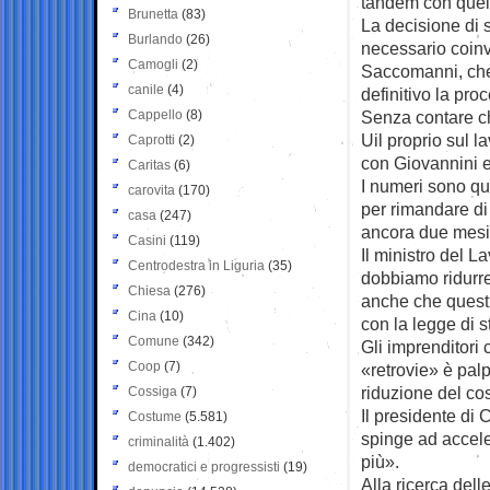
tandem con quell
Brunetta
(83)
La decisione di s
Burlando
(26)
necessario coinv
Camogli
(2)
Saccomanni, che 
canile
(4)
definitivo la pro
Cappello
(8)
Senza contare ch
Uil proprio sul 
Caprotti
(2)
con Giovannini e
Caritas
(6)
I numeri sono qu
carovita
(170)
per rimandare di
casa
(247)
ancora due mesi
Casini
(119)
Il ministro del
Centrodestra in Liguria
(35)
dobbiamo ridurre
Chiesa
(276)
anche che questi
Cina
(10)
con la legge di 
Comune
(342)
Gli imprenditori
Coop
(7)
«retrovie» è pal
riduzione del cos
Cossiga
(7)
Il presidente di 
Costume
(5.581)
spinge ad accele
criminalità
(1.402)
più».
democratici e progressisti
(19)
Alla ricerca dell