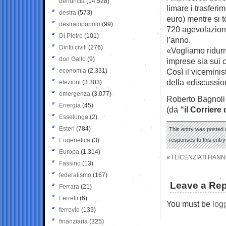
denuncia
(14.528)
limare i trasferim
destra
(573)
euro) mentre si t
destradipopolo
(99)
720 agevolazioni 
Di Pietro
(101)
l’anno.
Diritti civili
(276)
«Vogliamo ridurr
don Gallo
(9)
imprese sia sui ci
economia
(2.331)
Così il vicemini
della «discussio
elezioni
(3.303)
emergenza
(3.077)
Roberto Bagnoli
Energia
(45)
(da
“il Corriere
Esselunga
(2)
Esteri
(784)
This entry was posted 
Eugenetica
(3)
responses to this entr
Europa
(1.314)
«
I LICENZIATI HAN
Fassino
(13)
federalismo
(167)
Leave a Rep
Ferrara
(21)
Ferretti
(6)
You must be
log
ferrovie
(133)
finanziaria
(325)