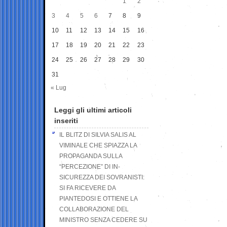
1
2
3
4
5
6
7
8
9
10
11
12
13
14
15
16
17
18
19
20
21
22
23
24
25
26
27
28
29
30
31
« Lug
Leggi gli ultimi articoli
inseriti
IL BLITZ DI SILVIA SALIS AL
VIMINALE CHE SPIAZZA LA
PROPAGANDA SULLA
“PERCEZIONE” DI IN-
SICUREZZA DEI SOVRANISTI:
SI FA RICEVERE DA
PIANTEDOSI E OTTIENE LA
COLLABORAZIONE DEL
MINISTRO SENZA CEDERE SU