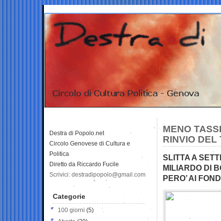
MENO TASSE
Destra di Popolo.net
RINVIO DEL
Circolo Genovese di Cultura e
Politica
SLITTA A SET
Diretto da Riccardo Fucile
MILIARDO DI 
Scrivici: destradipopolo@gmail.com
PERO’ AI FON
Categorie
100 giorni
(5)