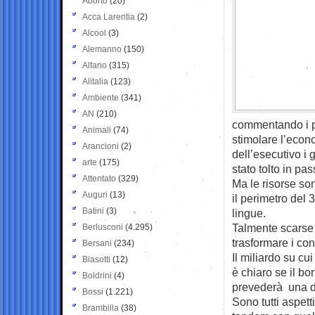
Aborto
(20)
Acca Larentia
(2)
Alcool
(3)
Alemanno
(150)
Alfano
(315)
Alitalia
(123)
Ambiente
(341)
AN
(210)
commentando i pr
Animali
(74)
stimolare l’econo
Arancioni
(2)
dell’esecutivo i
arte
(175)
stato tolto in pa
Attentato
(329)
Ma le risorse so
Auguri
(13)
il perimetro del 
Batini
(3)
lingue.
Talmente scarse 
Berlusconi
(4.295)
trasformare i con
Bersani
(234)
Il miliardo su cu
Biasotti
(12)
è chiaro se il b
Boldrini
(4)
prevederà una de
Bossi
(1.221)
Sono tutti aspett
Brambilla
(38)