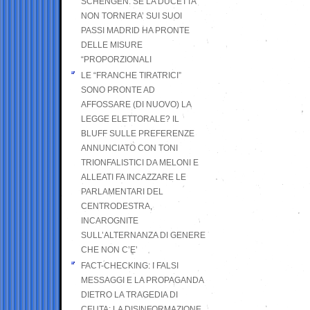
SCHENGEN. SE LA DUCETTA
NON TORNERA’ SUI SUOI
PASSI MADRID HA PRONTE
DELLE MISURE
“PROPORZIONALI
LE “FRANCHE TIRATRICI”
SONO PRONTE AD
AFFOSSARE (DI NUOVO) LA
LEGGE ELETTORALE? IL
BLUFF SULLE PREFERENZE
ANNUNCIATO CON TONI
TRIONFALISTICI DA MELONI E
ALLEATI FA INCAZZARE LE
PARLAMENTARI DEL
CENTRODESTRA,
INCAROGNITE
SULL’ALTERNANZA DI GENERE
CHE NON C’E’
FACT-CHECKING: I FALSI
MESSAGGI E LA PROPAGANDA
DIETRO LA TRAGEDIA DI
CEUTA: LA DISINFORMAZIONE