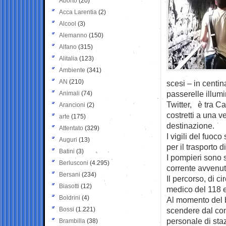
Aborto
(20)
Acca Larentia
(2)
Alcool
(3)
Alemanno
(150)
Alfano
(315)
Alitalia
(123)
Ambiente
(341)
AN
(210)
scesi – in centin
passerelle illumi
Animali
(74)
Twitter, è tra C
Arancioni
(2)
costretti a una v
arte
(175)
destinazione.
Attentato
(329)
I vigili del fuoc
Auguri
(13)
per il trasporto 
Batini
(3)
I pompieri sono s
Berlusconi
(4.295)
corrente avvenuta
Bersani
(234)
Il percorso, di c
Biasotti
(12)
medico del 118 e
Boldrini
(4)
Al momento del bl
Bossi
(1.221)
scendere dal con
personale di staz
Brambilla
(38)