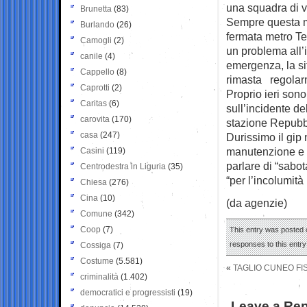
una squadra di vig
Brunetta
(83)
Sempre questa ma
Burlando
(26)
fermata metro Ter
Camogli
(2)
un problema all’i
canile
(4)
emergenza, la si
Cappello
(8)
rimasta regolarme
Caprotti
(2)
Proprio ieri sono
Caritas
(6)
sull’incidente de
carovita
(170)
stazione Repubbli
casa
(247)
Durissimo il gip 
manutenzione e s
Casini
(119)
parlare di “sabot
Centrodestra in Liguria
(35)
“per l’incolumit
Chiesa
(276)
Cina
(10)
(da agenzie)
Comune
(342)
Coop
(7)
This entry was posted 
responses to this entr
Cossiga
(7)
Costume
(5.581)
«
TAGLIO CUNEO FI
criminalità
(1.402)
democratici e progressisti
(19)
Leave a Rep