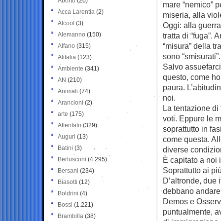
Aborto
(20)
mare “nemico” pe
Acca Larentia
(2)
miseria, alla vio
Alcool
(3)
Oggi: alla guerra
Alemanno
(150)
tratta di “fuga”.
“misura” della t
Alfano
(315)
sono “smisurati”.
Alitalia
(123)
Salvo assuefarci
Ambiente
(341)
questo, come ho g
AN
(210)
paura. L’abitudi
Animali
(74)
noi.
Arancioni
(2)
La tentazione di 
arte
(175)
voti. Eppure le 
Attentato
(329)
soprattutto in fa
Auguri
(13)
come questa. Allo
Batini
(3)
diverse condizion
È capitato a noi
Berlusconi
(4.295)
Soprattutto ai pi
Bersani
(234)
D’altronde, due it
Biasotti
(12)
debbano andare a
Boldrini
(4)
Demos e Osserva
Bossi
(1.221)
puntualmente, avv
Brambilla
(38)