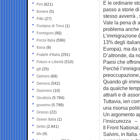
E le ordinarie st
Fini
(821)
passo a storie di
fioriere
(5)
stesso avverrà ,
Fitto
(27)
Vale la pena di 
Fontana di Trevi
(1)
problema anche a
Formigoni
(90)
L’immigrazione è
Forza Italia
(596)
13% degli italia
frana
(9)
Europa), ma da q
Fratelli d'Italia
(291)
D’altronde, da n
Paesi che offrono
Futuro e Libertà
(510)
Perchè l’immigra
g8
(25)
preoccupazione, 
Gelmini
(68)
Quando gli immi
Genova
(542)
da qualche tempo
Giannino
(10)
attrarli e di assorb
Giustizia
(5.784)
Tuttavia, ieri co
governo
(5.799)
una risorsa polit
Grasso
(22)
Un argomento agit
Green Italia
(1)
l’insicurezza – e
Grillo
(2.941)
Il Front National
Salvini, in Italia
Idv
(4)