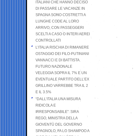
ITALIANI CHE HANNO DECISO
DI PASSARE LE VACANZE IN
SPAGNA SONO COSTRETTI A
LUNGHE CODE AL LORO
ARRIVO, CON PASSEGGERI
SCELTI A CASO O INTERI AEREI
CONTROLLATI
L’ITALIA RISCHIA DI RIMANERE
OSTAGGIO DEI FILO-PUTINIANI
VANNACCI E DI BATTISTA.
FUTURO NAZIONALE
VELEGGIA SOPRA IL 7% E UN
EVENTUALE PARTITO DELL’EX
GRILLINO VARREBBE TRA IL 2
E IL 3.5%
“DALL’ITALIA UNA MISURA
RIDICOLA E
IRRESPONSABILE”: SIRA
REGO, MINISTRA DELLA
GIOVENTÙ DEL GOVERNO
SPAGNOLO, FA LO SHAMPOO A