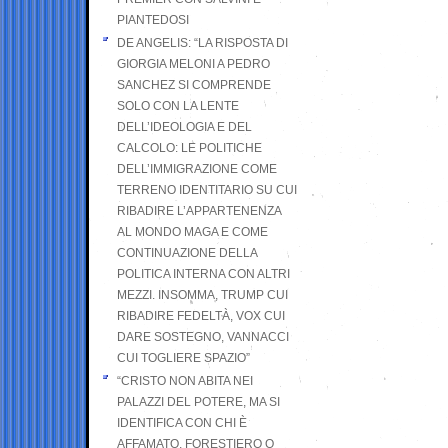
PIANTEDOSI
DE ANGELIS: “LA RISPOSTA DI
GIORGIA MELONI A PEDRO
SANCHEZ SI COMPRENDE
SOLO CON LA LENTE
DELL’IDEOLOGIA E DEL
CALCOLO: LE POLITICHE
DELL’IMMIGRAZIONE COME
TERRENO IDENTITARIO SU CUI
RIBADIRE L’APPARTENENZA
AL MONDO MAGA E COME
CONTINUAZIONE DELLA
POLITICA INTERNA CON ALTRI
MEZZI. INSOMMA, TRUMP CUI
RIBADIRE FEDELTÀ, VOX CUI
DARE SOSTEGNO, VANNACCI
CUI TOGLIERE SPAZIO”
“CRISTO NON ABITA NEI
PALAZZI DEL POTERE, MA SI
IDENTIFICA CON CHI È
AFFAMATO, FORESTIERO O