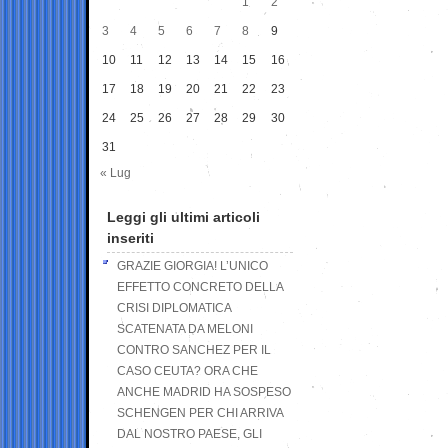
1
2
3
4
5
6
7
8
9
10
11
12
13
14
15
16
17
18
19
20
21
22
23
24
25
26
27
28
29
30
31
« Lug
Leggi gli ultimi articoli
inseriti
GRAZIE GIORGIA! L’UNICO
EFFETTO CONCRETO DELLA
CRISI DIPLOMATICA
SCATENATA DA MELONI
CONTRO SANCHEZ PER IL
CASO CEUTA? ORA CHE
ANCHE MADRID HA SOSPESO
SCHENGEN PER CHI ARRIVA
DAL NOSTRO PAESE, GLI