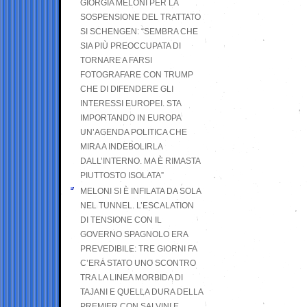
GIORGIA MELONI PER LA
SOSPENSIONE DEL TRATTATO
SI SCHENGEN: “SEMBRA CHE
SIA PIÙ PREOCCUPATA DI
TORNARE A FARSI
FOTOGRAFARE CON TRUMP
CHE DI DIFENDERE GLI
INTERESSI EUROPEI. STA
IMPORTANDO IN EUROPA
UN’AGENDA POLITICA CHE
MIRA A INDEBOLIRLA
DALL’INTERNO. MA È RIMASTA
PIUTTOSTO ISOLATA”
MELONI SI È INFILATA DA SOLA
NEL TUNNEL. L’ESCALATION
DI TENSIONE CON IL
GOVERNO SPAGNOLO ERA
PREVEDIBILE: TRE GIORNI FA
C’ERA STATO UNO SCONTRO
TRA LA LINEA MORBIDA DI
TAJANI E QUELLA DURA DELLA
PREMIER CON SALVINI E