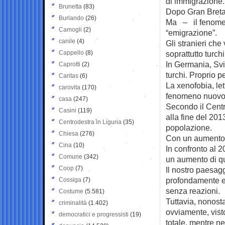
di immigrazione.
Brunetta
(83)
Dopo Gran Breta
Burlando
(26)
Ma – il fenome
Camogli
(2)
“emigrazione”.
canile
(4)
Gli stranieri ch
Cappello
(8)
soprattutto turch
In Germania, Svi
Caprotti
(2)
turchi. Proprio p
Caritas
(6)
La xenofobia, let
carovita
(170)
fenomeno nuovo. 
casa
(247)
Secondo il Centro
Casini
(119)
alla fine del 201
Centrodestra in Liguria
(35)
popolazione.
Chiesa
(276)
Con un aumento r
Cina
(10)
In confronto al 2
Comune
(342)
un aumento di qua
Coop
(7)
Il nostro paesag
profondamente e m
Cossiga
(7)
senza reazioni.
Costume
(5.581)
Tuttavia, nonosta
criminalità
(1.402)
ovviamente, visto
democratici e progressisti
(19)
totale, mentre ne