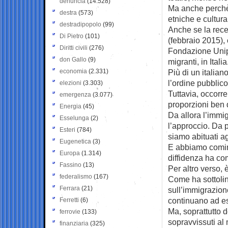
denuncia
(14.528)
Ma anche perchè h
destra
(573)
etniche e cultura
destradipopolo
(99)
Anche se la rece
Di Pietro
(101)
(febbraio 2015),
Diritti civili
(276)
Fondazione Unipo
don Gallo
(9)
migranti, in Italia
economia
(2.331)
Più di un italian
l’ordine pubblic
elezioni
(3.303)
Tuttavia, occorr
emergenza
(3.077)
proporzioni ben d
Energia
(45)
Da allora l’immi
Esselunga
(2)
l’approccio. Da p
Esteri
(784)
siamo abituati agl
Eugenetica
(3)
E abbiamo cominci
Europa
(1.314)
diffidenza ha co
Fassino
(13)
Per altro verso,
federalismo
(167)
Come ha sottoline
Ferrara
(21)
sull’immigrazione,
continuano ad e
Ferretti
(6)
Ma, soprattutto 
ferrovie
(133)
sopravvissuti al 
finanziaria
(325)