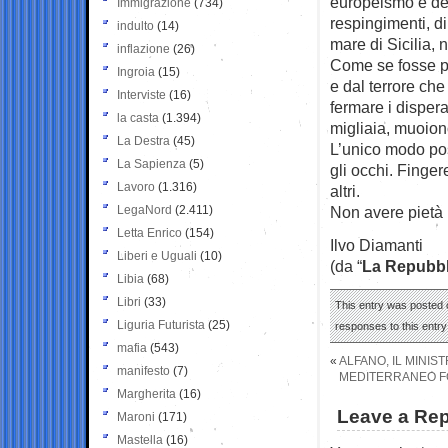
europeismo e del
Immigrazione
(734)
respingimenti, d
indulto
(14)
mare di Sicilia,
inflazione
(26)
Come se fosse p
Ingroia
(15)
e dal terrore ch
Interviste
(16)
fermare i dispera
la casta
(1.394)
migliaia, muoion
La Destra
(45)
L’unico modo poss
La Sapienza
(5)
gli occhi. Finge
Lavoro
(1.316)
altri.
LegaNord
(2.411)
Non avere pietà 
Letta Enrico
(154)
Ilvo Diamanti
Liberi e Uguali
(10)
(da “
La Repubbl
Libia
(68)
Libri
(33)
This entry was posted o
Liguria Futurista
(25)
responses to this entr
mafia
(543)
«
ALFANO, IL MINIS
manifesto
(7)
MEDITERRANEO FO
Margherita
(16)
Leave a Rep
Maroni
(171)
Mastella
(16)