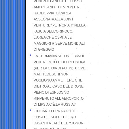
VENEZUELANO .IL COLOSSO
AMERICANO CHEVRON HA
RADDOPPIATO L’AREA
ASSEGNATA ALLA JOINT
VENTURE “PETROPIAR” NELLA
FASCIA DELL’ORINOCO,
L’AREA CHE OSPITA LE
MAGGIORI RISERVE MONDIALI
DI GREGGIO
LA GERMANIA SI CONFERMA IL
VENTRE MOLLE DELL’EUROPA
(PER LA GIOIA DI PUTIN). COME
MAI I TEDESCHI NON
VOGLIONO AMMETTERE CHE
DIETRO AL CASO DEL DRONE
PIENO DI ESPLOSIVO
RINVENUTO ALL’AEROPORTO
DI LIPSIA C’È LA RUSSIA?
GIULIANO FERRARA: ’CHE
COSA C’È SOTTO DIETRO
DAVANTI A LATO DEL “SIGNOR