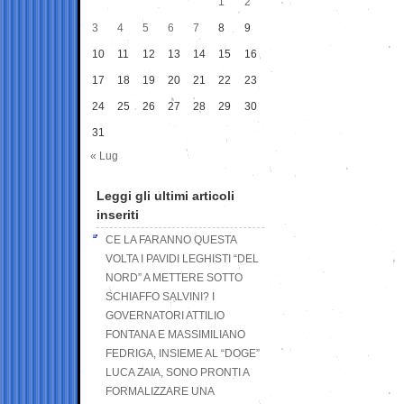
1
2
3
4
5
6
7
8
9
10
11
12
13
14
15
16
17
18
19
20
21
22
23
24
25
26
27
28
29
30
31
« Lug
Leggi gli ultimi articoli
inseriti
CE LA FARANNO QUESTA
VOLTA I PAVIDI LEGHISTI “DEL
NORD” A METTERE SOTTO
SCHIAFFO SALVINI? I
GOVERNATORI ATTILIO
FONTANA E MASSIMILIANO
FEDRIGA, INSIEME AL “DOGE”
LUCA ZAIA, SONO PRONTI A
FORMALIZZARE UNA