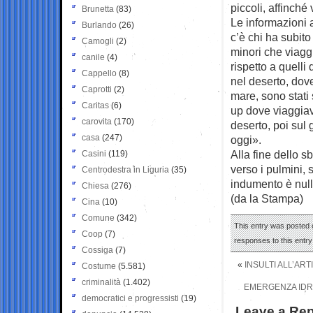
piccoli, affinché
Brunetta
(83)
Le informazioni 
Burlando
(26)
c’è chi ha subito
Camogli
(2)
minori che viagg
canile
(4)
rispetto a quelli
Cappello
(8)
nel deserto, dov
Caprotti
(2)
mare, sono stati 
Caritas
(6)
up dove viaggiava
carovita
(170)
deserto, poi sul 
casa
(247)
oggi».
Alla fine dello s
Casini
(119)
verso i pulmini, 
Centrodestra in Liguria
(35)
indumento è null
Chiesa
(276)
(da la Stampa)
Cina
(10)
Comune
(342)
This entry was posted o
Coop
(7)
responses to this entr
Cossiga
(7)
«
INSULTI ALL’AR
Costume
(5.581)
criminalità
(1.402)
EMERGENZA IDRI
democratici e progressisti
(19)
Leave a Rep