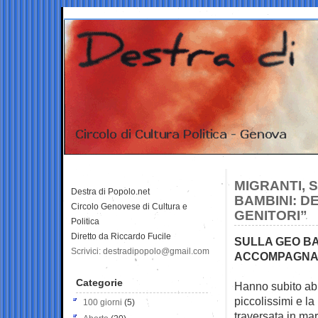
MIGRANTI, 
Destra di Popolo.net
BAMBINI: DE
Circolo Genovese di Cultura e
GENITORI”
Politica
Diretto da Riccardo Fucile
SULLA GEO BAR
Scrivici: destradipopolo@gmail.com
ACCOMPAGNA
Categorie
Hanno subito abus
piccolissimi e la
100 giorni
(5)
traversata in mar