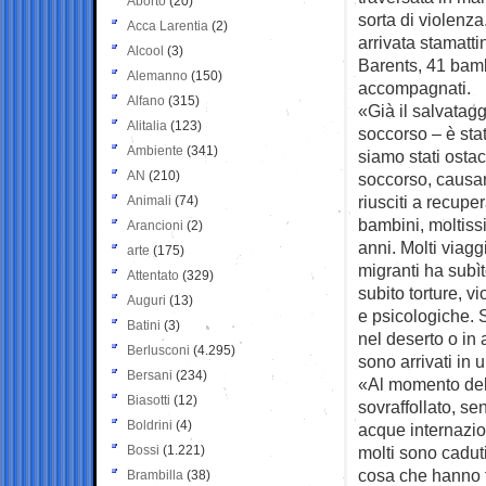
Aborto
(20)
sorta di violenza
Acca Larentia
(2)
arrivata stamatt
Alcool
(3)
Barents, 41 bamb
Alemanno
(150)
accompagnati.
Alfano
(315)
«Già il salvatagg
Alitalia
(123)
soccorso – è st
Ambiente
(341)
siamo stati ostac
AN
(210)
soccorso, causan
riusciti a recuper
Animali
(74)
bambini, moltissi
Arancioni
(2)
anni. Molti via
arte
(175)
migranti ha subìt
Attentato
(329)
subito torture, v
Auguri
(13)
e psicologiche. S
Batini
(3)
nel deserto o in
Berlusconi
(4.295)
sono arrivati in 
Bersani
(234)
«Al momento del
Biasotti
(12)
sovraffollato, se
Boldrini
(4)
acque internazion
Bossi
(1.221)
molti sono caduti
cosa che hanno fa
Brambilla
(38)