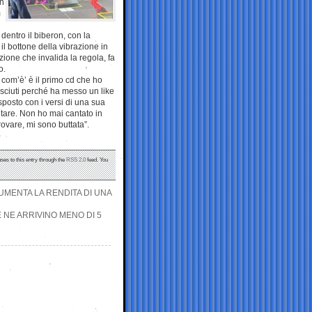
on
m
 dentro il biberon, con la
l bottone della vibrazione in
ione che invalida la regola, fa
o.
 com’è’ è il primo cd che ho
sciuti perché ha messo un like
sposto con i versi di una sua
utare. Non ho mai cantato in
ovare, mi sono buttata”.
ses to this entry through the
RSS 2.0
feed. You
MENTA LA RENDITA DI UNA
 NE ARRIVINO MENO DI 5