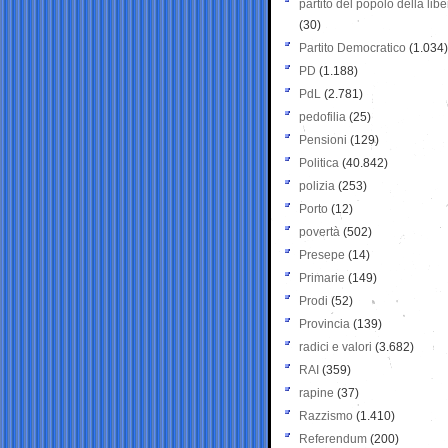
partito del popolo della libe
(30)
Partito Democratico
(1.034)
PD
(1.188)
PdL
(2.781)
pedofilia
(25)
Pensioni
(129)
Politica
(40.842)
polizia
(253)
Porto
(12)
povertà
(502)
Presepe
(14)
Primarie
(149)
Prodi
(52)
Provincia
(139)
radici e valori
(3.682)
RAI
(359)
rapine
(37)
Razzismo
(1.410)
Referendum
(200)