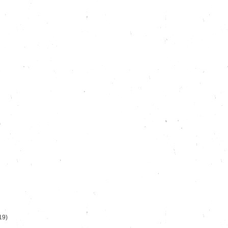
)
19)