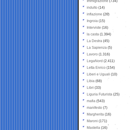
Immigrazione
(734)
indulto
(14)
inflazione
(26)
Ingroia
(15)
Interviste
(16)
la casta
(1.394)
La Destra
(45)
La Sapienza
(5)
Lavoro
(1.316)
LegaNord
(2.411)
Letta Enrico
(154)
Liberi e Uguali
(10)
Libia
(68)
Libri
(33)
Liguria Futurista
(25)
mafia
(543)
manifesto
(7)
Margherita
(16)
Maroni
(171)
Mastella
(16)