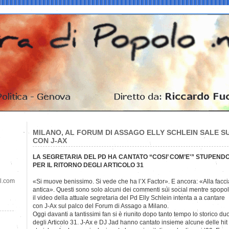
MILANO, AL FORUM DI ASSAGO ELLY SCHLEIN SALE S
CON J-AX
LA SEGRETARIA DEL PD HA CANTATO “COSI’ COM’E'” STUPENDO I 
PER IL RITORNO DEGLI ARTICOLO 31
il.com
«Si muove benissimo. Si vede che ha l’X Factor». E ancora: «Alla faccia
antica». Questi sono solo alcuni dei commenti sui social mentre spopo
il video della attuale segretaria del Pd Elly Schlein intenta a a cantare
con J-Ax sul palco del Forum di Assago a Milano.
Oggi davanti a tantissimi fan si è riunito dopo tanto tempo lo storico du
degli Articolo 31. J-Ax e DJ Jad hanno cantato insieme alcune delle hit