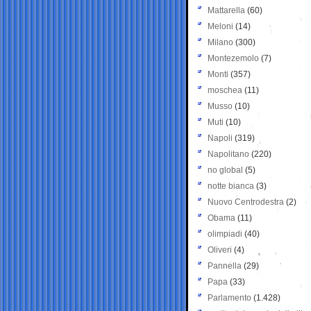
Mattarella
(60)
Meloni
(14)
Milano
(300)
Montezemolo
(7)
Monti
(357)
moschea
(11)
Musso
(10)
Muti
(10)
Napoli
(319)
Napolitano
(220)
no global
(5)
notte bianca
(3)
Nuovo Centrodestra
(2)
Obama
(11)
olimpiadi
(40)
Oliveri
(4)
Pannella
(29)
Papa
(33)
Parlamento
(1.428)