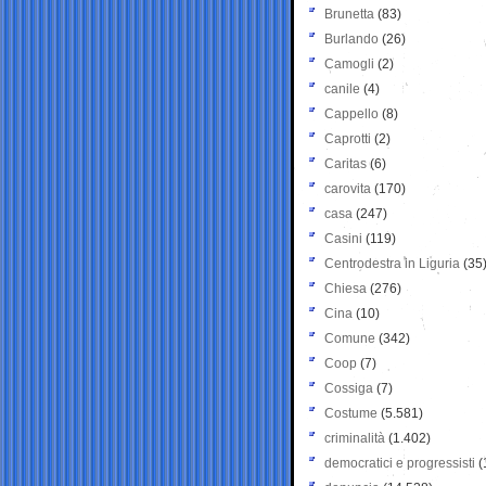
Brunetta
(83)
Burlando
(26)
Camogli
(2)
canile
(4)
Cappello
(8)
Caprotti
(2)
Caritas
(6)
carovita
(170)
casa
(247)
Casini
(119)
Centrodestra in Liguria
(35
Chiesa
(276)
Cina
(10)
Comune
(342)
Coop
(7)
Cossiga
(7)
Costume
(5.581)
criminalità
(1.402)
democratici e progressisti
(