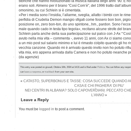
storiche che hanno rivoluzionato la musica italiana degli anni ’90. E n
erano soli. Almeno per il brano “Così Com’è”, del 1996 tratto dall’albu
omonimo, su cui Schlein si è cimentata.
«Per i media sono l’insidia, l’allarme, sveglia, allatto i bimbi con le rime
perfidia di Crudelia Demon mangio sfigati come fossero bon bon, pigio i
posizione on, zero bon-ton, do uno spintone,..hm., pardon. Sono l’eccez
male quando cado in testa tipo tegola», recitano alcune strofe del bran
Schlein parla anche della sua partecipazione sul palco con J-Ax “‘Così
avuto nella mia vita – commenta -, avevo 11 anni, con Ax ci siamo cono
a un mio post sul salario minimo e lui è rimasto colpito quando gli ho ri
vecchia canzone. Quando mi è arrivato questo invito non ho potuto rifi
vita mia, ero appena arrivata dalla Camera e non ho potuto neanche pr
(da agenzie)
This entry was posted on giovedì, Ottobre 10th, 2024 at 14:31 and is filed under
Politica
. You can follow any respon
can
leave a response
, or
trackback
from your own site.
«
CATASTO, SUPERBONUS E TASSE: COSA SUCCEDE QUANDO AU
CASA E CHI PAGHERA’ DI PIU’
NEI CENTRI IN ALBANIA? SOLO CAPOVERDIANI. PECCATO CHE
L’ANNO
»
Leave a Reply
You must be
logged in
to post a comment.