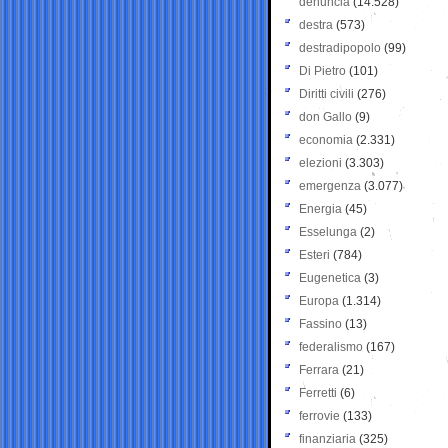
denuncia
(14.528)
destra
(573)
destradipopolo
(99)
Di Pietro
(101)
Diritti civili
(276)
don Gallo
(9)
economia
(2.331)
elezioni
(3.303)
emergenza
(3.077)
Energia
(45)
Esselunga
(2)
Esteri
(784)
Eugenetica
(3)
Europa
(1.314)
Fassino
(13)
federalismo
(167)
Ferrara
(21)
Ferretti
(6)
ferrovie
(133)
finanziaria
(325)