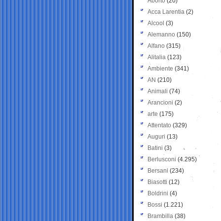
Aborto
(20)
Acca Larentia
(2)
Alcool
(3)
Alemanno
(150)
Alfano
(315)
Alitalia
(123)
Ambiente
(341)
AN
(210)
Animali
(74)
Arancioni
(2)
arte
(175)
Attentato
(329)
Auguri
(13)
Batini
(3)
Berlusconi
(4.295)
Bersani
(234)
Biasotti
(12)
Boldrini
(4)
Bossi
(1.221)
Brambilla
(38)