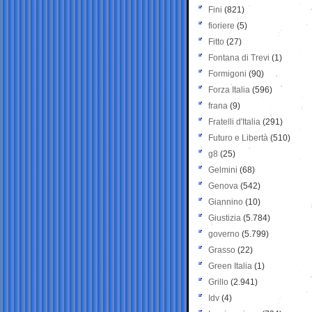
Fini
(821)
fioriere
(5)
Fitto
(27)
Fontana di Trevi
(1)
Formigoni
(90)
Forza Italia
(596)
frana
(9)
Fratelli d'Italia
(291)
Futuro e Libertà
(510)
g8
(25)
Gelmini
(68)
Genova
(542)
Giannino
(10)
Giustizia
(5.784)
governo
(5.799)
Grasso
(22)
Green Italia
(1)
Grillo
(2.941)
Idv
(4)