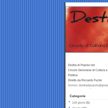
Destra di Popolo.net
Circolo Genovese di Cultura e
Politica
Diretto da Riccardo Fucile
Scrivici: destradipopolo@gma
Categorie
100 giorni
(5)