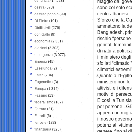
denuncia
(14.528)
maggio dal gover
sono col solo sc
destra
(573)
centri albanesi.
destradipopolo
(99)
Sforzo che la Cg
Di Pietro
(101)
ammettono la des
Diritti civili
(276)
Bangladesh, prim
don Gallo
(9)
rischio “persone 
economia
(2.331)
genitali femminil
elezioni
(3.303)
di natura politic
emergenza
(3.077)
il ministero deg
Energia
(45)
sfollati “climati
Esselunga
(2)
climatici estremi”
Quanto all’Egitto
Esteri
(784)
ministero non lo c
Eugenetica
(3)
attivisti e i dif
Europa
(1.314)
motivi di persec
Fassino
(13)
E così la Tunisi
federalismo
(167)
per persone LGBT
Ferrara
(21)
appena un miglia
Ferretti
(6)
il nostro governo
ferrovie
(133)
potenziali vittime
finanziaria
(325)
genere, fino ai di