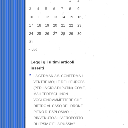
1
2
3
4
5
6
7
8
9
10
11
12
13
14
15
16
17
18
19
20
21
22
23
24
25
26
27
28
29
30
31
« Lug
Leggi gli ultimi articoli
inseriti
LA GERMANIA SI CONFERMA IL
VENTRE MOLLE DELL’EUROPA
(PER LA GIOIA DI PUTIN). COME
MAI I TEDESCHI NON
VOGLIONO AMMETTERE CHE
DIETRO AL CASO DEL DRONE
PIENO DI ESPLOSIVO
RINVENUTO ALL’AEROPORTO
DI LIPSIA C’È LA RUSSIA?