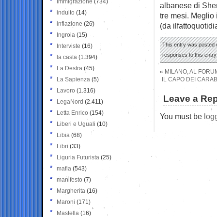
Immigrazione
(734)
albanese di Shen
indulto
(14)
tre mesi. Meglio 
inflazione
(26)
(da ilfattoquotidi
Ingroia
(15)
This entry was posted o
Interviste
(16)
responses to this entr
la casta
(1.394)
La Destra
(45)
«
MILANO, AL FORU
La Sapienza
(5)
IL CAPO DEI CARABI
Lavoro
(1.316)
Leave a Rep
LegaNord
(2.411)
Letta Enrico
(154)
You must be
log
Liberi e Uguali
(10)
Libia
(68)
Libri
(33)
Liguria Futurista
(25)
mafia
(543)
manifesto
(7)
Margherita
(16)
Maroni
(171)
Mastella
(16)