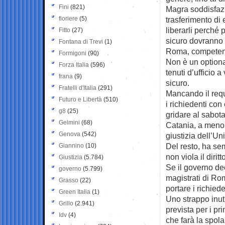
Fini
(821)
Magra soddisfaz
fioriere
(5)
trasferimento di 
liberarli perché
Fitto
(27)
sicuro dovranno e
Fontana di Trevi
(1)
Roma, competente
Formigoni
(90)
Non è un optional
Forza Italia
(596)
tenuti d’ufficio 
frana
(9)
sicuro.
Fratelli d'Italia
(291)
Mancando il requi
Futuro e Libertà
(510)
i richiedenti co
g8
(25)
gridare al sabot
Gelmini
(68)
Catania, a meno 
Genova
(542)
giustizia dell’U
Del resto, ha sem
Giannino
(10)
non viola il dirit
Giustizia
(5.784)
Se il governo de
governo
(5.799)
magistrati di Ro
Grasso
(22)
portare i richieden
Green Italia
(1)
Uno strappo inut
Grillo
(2.941)
prevista per i pr
Idv
(4)
che farà la spola