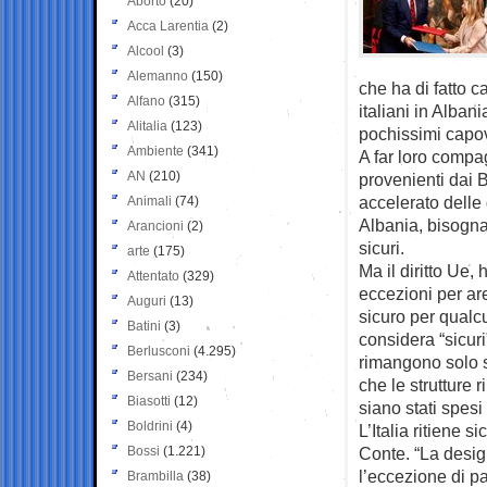
Aborto
(20)
Acca Larentia
(2)
Alcool
(3)
Alemanno
(150)
che ha di fatto c
Alfano
(315)
italiani in Albani
Alitalia
(123)
pochissimi capov
Ambiente
(341)
A far loro compag
AN
(210)
provenienti dai 
accelerato delle 
Animali
(74)
Albania, bisogna 
Arancioni
(2)
sicuri.
arte
(175)
Ma il diritto Ue
Attentato
(329)
eccezioni per are
Auguri
(13)
sicuro per qualc
Batini
(3)
considera “sicuri
Berlusconi
(4.295)
rimangono solo s
Bersani
(234)
che le strutture 
Biasotti
(12)
siano stati spesi
Boldrini
(4)
L’Italia ritiene 
Bossi
(1.221)
Conte. “La desig
l’eccezione di par
Brambilla
(38)