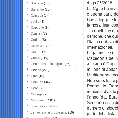
d.lgs 25/2018, il
Brunetta
(83)
La Cgue ha invec
Burlando
(26)
e buona parte del
Camogli
(2)
Basta leggere le
canile
(4)
famosa lista, con
Cappello
(8)
Tra quelli designa
Caprotti
(2)
persone, che qui
Caritas
(6)
l’Italia contava 
carovita
(170)
internazionali.
casa
(247)
Legalmente sicur
Macedonia del N
Casini
(119)
africano è Capo 
Centrodestra in Liguria
(35)
milione di abitan
Chiesa
(276)
Mediterraneo occi
Cina
(10)
Non solo: tra le 
Comune
(342)
Portogallo, Franc
Coop
(7)
richieste d’asilo
Cossiga
(7)
l’anno (dati Euros
Costume
(5.581)
Secondo i dati de
criminalità
(1.402)
numero di sbarch
democratici e progressisti
(19)
parte della lista 