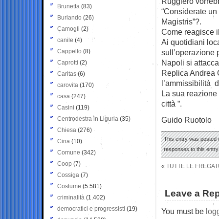
Ruggiero vorrebb
Brunetta
(83)
“Considerate un 
Burlando
(26)
Magistris”?.
Camogli
(2)
Come reagisce il
canile
(4)
Ai quotidiani loca
Cappello
(8)
sull’operazione 
Napoli si attacca
Caprotti
(2)
Replica Andrea C
Caritas
(6)
l’ammissibilità d
carovita
(170)
La sua reazione 
casa
(247)
città ”.
Casini
(119)
Centrodestra in Liguria
(35)
Guido Ruotolo
Chiesa
(276)
This entry was posted 
Cina
(10)
responses to this entr
Comune
(342)
Coop
(7)
«
TUTTE LE FREGATU
Cossiga
(7)
Costume
(5.581)
Leave a Rep
criminalità
(1.402)
democratici e progressisti
(19)
You must be
log