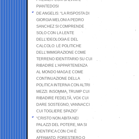
PIANTEDOSI
DE ANGELIS: “LA RISPOSTA DI
GIORGIA MELONI A PEDRO
SANCHEZ SI COMPRENDE
SOLO CON LA LENTE
DELL’IDEOLOGIA E DEL
CALCOLO: LE POLITICHE
DELL’IMMIGRAZIONE COME
TERRENO IDENTITARIO SU CUI
RIBADIRE L’APPARTENENZA
AL MONDO MAGA E COME
CONTINUAZIONE DELLA
POLITICA INTERNA CON ALTRI
MEZZI. INSOMMA, TRUMP CUI
RIBADIRE FEDELTÀ, VOX CUI
DARE SOSTEGNO, VANNACCI
CUI TOGLIERE SPAZIO”
“CRISTO NON ABITA NEI
PALAZZI DEL POTERE, MA SI
IDENTIFICA CON CHI È
AFFAMATO, FORESTIERO O