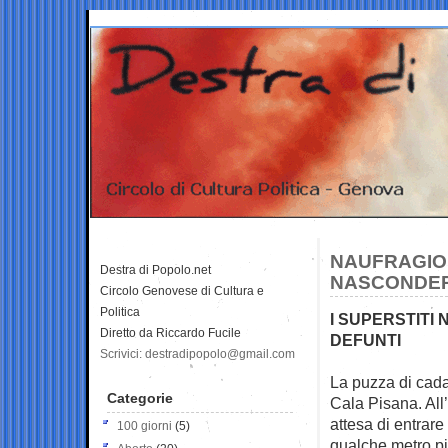
NAUFRAGIO 
Destra di Popolo.net
NASCONDERE
Circolo Genovese di Cultura e
Politica
I SUPERSTITI
Diretto da Riccardo Fucile
DEFUNTI
Scrivici: destradipopolo@gmail.com
La puzza di cadav
Categorie
Cala
Pisana. All
attesa di entrar
100 giorni
(5)
qualche metro pi