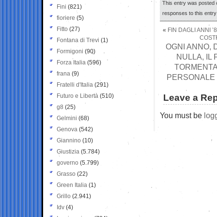
This entry was posted o
Fini
(821)
responses to this entr
fioriere
(5)
Fitto
(27)
«
FIN DAGLI ANNI 
COSTR
Fontana di Trevi
(1)
OGNI ANNO, 
Formigoni
(90)
NULLA, IL
Forza Italia
(596)
TORMENTAT
frana
(9)
PERSONALE 
Fratelli d'Italia
(291)
Futuro e Libertà
(510)
Leave a Rep
g8
(25)
You must be
log
Gelmini
(68)
Genova
(542)
Giannino
(10)
Giustizia
(5.784)
governo
(5.799)
Grasso
(22)
Green Italia
(1)
Grillo
(2.941)
Idv
(4)