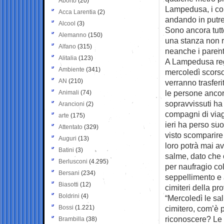
Aborto
(20)
Lampedusa, i co
Acca Larentia
(2)
andando in putre
Alcool
(3)
Sono ancora tutt
Alemanno
(150)
una stanza non r
Alfano
(315)
neanche i parenti
Alitalia
(123)
A Lampedusa regn
Ambiente
(341)
mercoledì scors
AN
(210)
verranno trasfer
le persone ancor
Animali
(74)
sopravvissuti ha 
Arancioni
(2)
compagni di viag
arte
(175)
ieri ha perso su
Attentato
(329)
visto scomparire 
Auguri
(13)
loro potrà mai a
Batini
(3)
salme, dato che 
Berlusconi
(4.295)
per naufragio col
Bersani
(234)
seppellimento e 
Biasotti
(12)
cimiteri della pro
Boldrini
(4)
“Mercoledì le sa
Bossi
(1.221)
cimitero, com’è 
riconoscere? Le
Brambilla
(38)