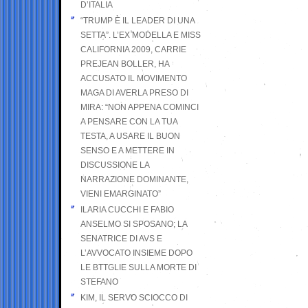
D’ITALIA
“TRUMP È IL LEADER DI UNA
SETTA”. L’EX MODELLA E MISS
CALIFORNIA 2009, CARRIE
PREJEAN BOLLER, HA
ACCUSATO IL MOVIMENTO
MAGA DI AVERLA PRESO DI
MIRA: “NON APPENA COMINCI
A PENSARE CON LA TUA
TESTA, A USARE IL BUON
SENSO E A METTERE IN
DISCUSSIONE LA
NARRAZIONE DOMINANTE,
VIENI EMARGINATO”
ILARIA CUCCHI E FABIO
ANSELMO SI SPOSANO; LA
SENATRICE DI AVS E
L’AVVOCATO INSIEME DOPO
LE BTTGLIE SULLA MORTE DI
STEFANO
KIM, IL SERVO SCIOCCO DI