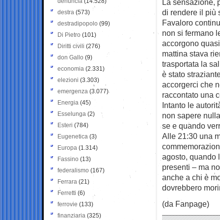
denuncia
(14.528)
La sensazione, p
di rendere il più
destra
(573)
Favaloro continu
destradipopolo
(99)
non si fermano le 
Di Pietro
(101)
accorgono quasi 
Diritti civili
(276)
mattina stava ri
don Gallo
(9)
trasportata la s
economia
(2.331)
è stato strazian
elezioni
(3.303)
accorgerci che n
emergenza
(3.077)
raccontato una co
Energia
(45)
Intanto le autori
Esselunga
(2)
non sapere null
se e quando verr
Esteri
(784)
Alle 21:30 una me
Eugenetica
(3)
commemorazione 
Europa
(1.314)
agosto, quando l’
Fassino
(13)
presenti – ma n
federalismo
(167)
anche a chi è mor
Ferrara
(21)
dovrebbero morir
Ferretti
(6)
(da Fanpage)
ferrovie
(133)
finanziaria
(325)