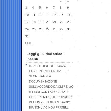
1
2
3
4
5
6
7
8
9
10
11
12
13
14
15
16
17
18
19
20
21
22
23
24
25
26
27
28
29
30
31
« Lug
Leggi gli ultimi articoli
inseriti
MASCHERINE DI BRONZO, IL
GOVERNO MELONI HA
SECRETATO LA
DOCUMENTAZIONE
SULL’ACCORDO DA OLTRE 100
MILIONI CON LA SOCIETÀ JC
ELECTRONICS, DI PROPRIETÀ
DELL’IMPRENDITORE DARIO
BIANCHI, VICINO A FRATELLI