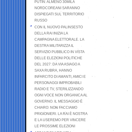
PUTIN: ALMENO 30MILA
NORDCOREANI SARANNO
DISPIEGATI SUL TERRITORIO
RUSSO
CON IL NUOVO PALINSESTO
DELLA RAI INIZIA LA
CAMPAGNA ELETTORALE. LA
DESTRA MILITARIZZA IL
SERVIZIO PUBBLICO IN VISTA
DELLE ELEZIONI POLITICHE
DEL 2027: DA VIA ASIAGO A
SAXA RUBRA, HANNO
INFARCITO DI AMANTI, AMICI E
PERSONAGGI IMPROBABILI
RADIO E TV, STERILIZZANDO
OGNI VOCE NON ORGANICA AL
GOVERNO. IL MESSAGGIO È
CHIARO: NON FACCIAMO
PRIGIONIERI. LA RAI È NOSTRA
E LA USEREMO PER VINCERE
LE PROSSIME ELEZIONI