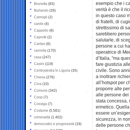
esempio che i cad
Brunetta
(83)
verità è che il r
Burlando
(26)
in questo caso m
Camogli
(2)
di fratelli, di c
canile
(4)
strettissimo di s
Cappello
(8)
sarebbero persone
Caprotti
(2)
salutarle, di sce
Caritas
(6)
persone a cui h
carovita
(170)
operatrice di M
casa
(247)
d’Italia, “ma que
fare giustizia al
Casini
(119)
civile. Sono ann
Centrodestra in Liguria
(35)
a inoltrare richi
Chiesa
(276)
all’hotspot per 
Cina
(10)
proporre alle per
Comune
(342)
alle persone dei 
Coop
(7)
stata concessa, 
Cossiga
(7)
ermetico. Quella 
Costume
(5.581)
essere un’esige
criminalità
(1.402)
sicurezza, in no
democratici e progressisti
(19)
delle persone ch