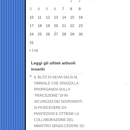
1
2
3
4
5
6
7
8
9
10
11
12
13
14
15
16
17
18
19
20
21
22
23
24
25
26
27
28
29
30
31
« Lug
Leggi gli ultimi articoli
inseriti
IL BLITZ DI SILVIA SALIS AL
VIMINALE CHE SPIAZZA LA
PROPAGANDA SULLA
“PERCEZIONE” DI IN-
SICUREZZA DEI SOVRANISTI:
SI FA RICEVERE DA
PIANTEDOSI E OTTIENE LA
COLLABORAZIONE DEL
MINISTRO SENZA CEDERE SU