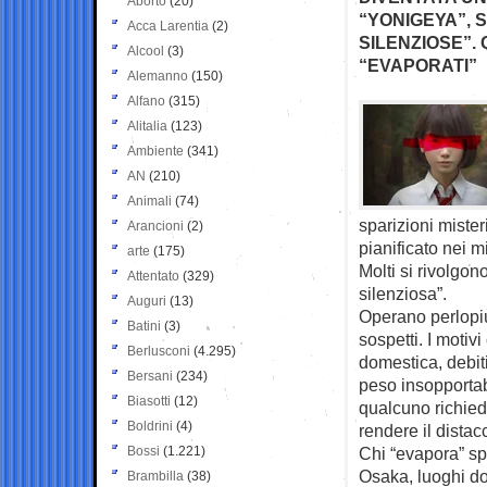
Aborto
(20)
“YONIGEYA”, 
Acca Larentia
(2)
SILENZIOSE”.
Alcool
(3)
“EVAPORATI”
Alemanno
(150)
Alfano
(315)
Alitalia
(123)
Ambiente
(341)
AN
(210)
Animali
(74)
sparizioni mister
Arancioni
(2)
pianificato nei m
arte
(175)
Molti si rivolgon
Attentato
(329)
silenziosa”.
Auguri
(13)
Operano perlopiù 
Batini
(3)
sospetti. I motiv
Berlusconi
(4.295)
domestica, debiti
Bersani
(234)
peso insopportabi
Biasotti
(12)
qualcuno richiede
Boldrini
(4)
rendere il distac
Bossi
(1.221)
Chi “evapora” sp
Osaka, luoghi do
Brambilla
(38)