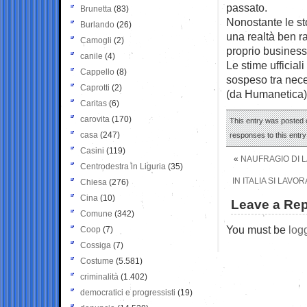
passato.
Brunetta
(83)
Nonostante le sto
Burlando
(26)
una realtà ben r
Camogli
(2)
proprio business
canile
(4)
Le stime ufficial
Cappello
(8)
sospeso tra neces
Caprotti
(2)
(da Humanetica)
Caritas
(6)
carovita
(170)
This entry was posted o
casa
(247)
responses to this entr
Casini
(119)
«
NAUFRAGIO DI 
Centrodestra in Liguria
(35)
IN ITALIA SI LAV
Chiesa
(276)
Cina
(10)
Leave a Rep
Comune
(342)
You must be
log
Coop
(7)
Cossiga
(7)
Costume
(5.581)
criminalità
(1.402)
democratici e progressisti
(19)