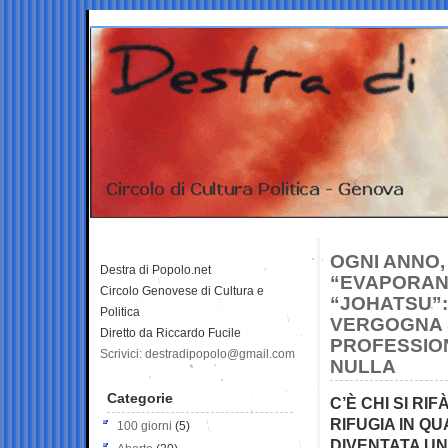
OGNI ANNO, 
Destra di Popolo.net
“EVAPORANO
Circolo Genovese di Cultura e
“JOHATSU”
Politica
VERGOGNA S
Diretto da Riccardo Fucile
PROFESSION
Scrivici: destradipopolo@gmail.com
NULLA
Categorie
C’È CHI SI RI
RIFUGIA IN QU
100 giorni
(5)
DIVENTATA UN