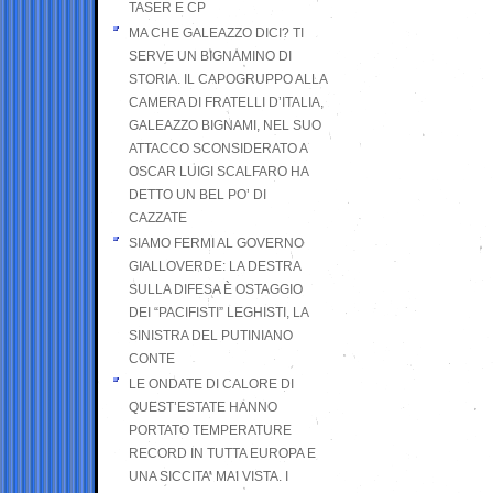
TASER E CP
MA CHE GALEAZZO DICI? TI
SERVE UN BIGNAMINO DI
STORIA. IL CAPOGRUPPO ALLA
CAMERA DI FRATELLI D’ITALIA,
GALEAZZO BIGNAMI, NEL SUO
ATTACCO SCONSIDERATO A
OSCAR LUIGI SCALFARO HA
DETTO UN BEL PO’ DI
CAZZATE
SIAMO FERMI AL GOVERNO
GIALLOVERDE: LA DESTRA
SULLA DIFESA È OSTAGGIO
DEI “PACIFISTI” LEGHISTI, LA
SINISTRA DEL PUTINIANO
CONTE
LE ONDATE DI CALORE DI
QUEST’ESTATE HANNO
PORTATO TEMPERATURE
RECORD IN TUTTA EUROPA E
UNA SICCITA’ MAI VISTA. I