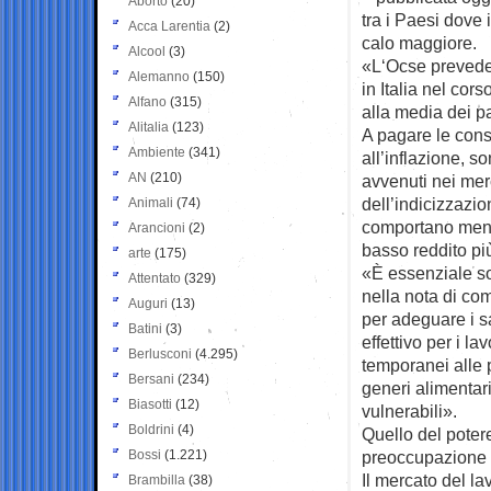
Aborto
(20)
tra i Paesi dove 
Acca Larentia
(2)
calo maggiore.
Alcool
(3)
«L‘Ocse prevede 
Alemanno
(150)
in Italia nel cors
Alfano
(315)
alla media dei p
Alitalia
(123)
A pagare le con
Ambiente
(341)
all’inflazione, s
AN
(210)
avvenuti nei mer
dell’indicizzazio
Animali
(74)
comportano meno 
Arancioni
(2)
basso reddito più
arte
(175)
«È essenziale sos
Attentato
(329)
nella nota di co
Auguri
(13)
per adeguare i sa
Batini
(3)
effettivo per i la
Berlusconi
(4.295)
temporanei alle 
Bersani
(234)
generi alimentari
Biasotti
(12)
vulnerabili».
Boldrini
(4)
Quello del potere
Bossi
(1.221)
preoccupazione 
Il mercato del la
Brambilla
(38)