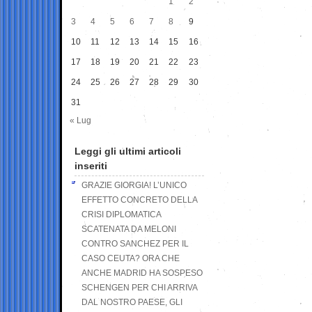
1
2
3
4
5
6
7
8
9
10
11
12
13
14
15
16
17
18
19
20
21
22
23
24
25
26
27
28
29
30
31
« Lug
Leggi gli ultimi articoli
inseriti
GRAZIE GIORGIA! L’UNICO
EFFETTO CONCRETO DELLA
CRISI DIPLOMATICA
SCATENATA DA MELONI
CONTRO SANCHEZ PER IL
CASO CEUTA? ORA CHE
ANCHE MADRID HA SOSPESO
SCHENGEN PER CHI ARRIVA
DAL NOSTRO PAESE, GLI