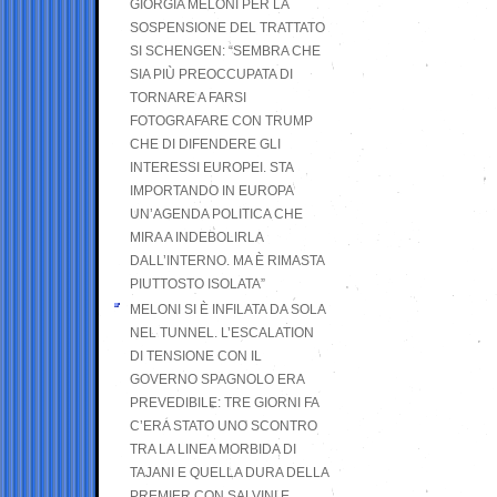
GIORGIA MELONI PER LA
SOSPENSIONE DEL TRATTATO
SI SCHENGEN: “SEMBRA CHE
SIA PIÙ PREOCCUPATA DI
TORNARE A FARSI
FOTOGRAFARE CON TRUMP
CHE DI DIFENDERE GLI
INTERESSI EUROPEI. STA
IMPORTANDO IN EUROPA
UN’AGENDA POLITICA CHE
MIRA A INDEBOLIRLA
DALL’INTERNO. MA È RIMASTA
PIUTTOSTO ISOLATA”
MELONI SI È INFILATA DA SOLA
NEL TUNNEL. L’ESCALATION
DI TENSIONE CON IL
GOVERNO SPAGNOLO ERA
PREVEDIBILE: TRE GIORNI FA
C’ERA STATO UNO SCONTRO
TRA LA LINEA MORBIDA DI
TAJANI E QUELLA DURA DELLA
PREMIER CON SALVINI E