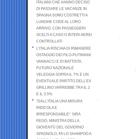
ITALIANI CHE HANNO DECISO
DI PASSARE LE VACANZE IN
SPAGNA SONO COSTRETTI A
LUNGHE CODE AL LORO
ARRIVO, CON PASSEGGERI
SCELTI A CASO O INTERI AEREI
CONTROLLATI
L’ITALIA RISCHIA DI RIMANERE
OSTAGGIO DEI FILO-PUTINIANI
VANNACCI E DI BATTISTA.
FUTURO NAZIONALE
VELEGGIA SOPRA IL 7% E UN
EVENTUALE PARTITO DELL’EX
GRILLINO VARREBBE TRA IL 2
E IL 3.5%
“DALL’ITALIA UNA MISURA
RIDICOLA E
IRRESPONSABILE”: SIRA
REGO, MINISTRA DELLA
GIOVENTÙ DEL GOVERNO
SPAGNOLO, FA LO SHAMPOO A