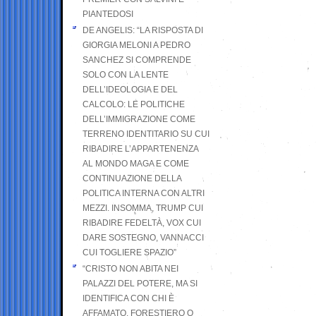
PIANTEDOSI
DE ANGELIS: “LA RISPOSTA DI
GIORGIA MELONI A PEDRO
SANCHEZ SI COMPRENDE
SOLO CON LA LENTE
DELL’IDEOLOGIA E DEL
CALCOLO: LE POLITICHE
DELL’IMMIGRAZIONE COME
TERRENO IDENTITARIO SU CUI
RIBADIRE L’APPARTENENZA
AL MONDO MAGA E COME
CONTINUAZIONE DELLA
POLITICA INTERNA CON ALTRI
MEZZI. INSOMMA, TRUMP CUI
RIBADIRE FEDELTÀ, VOX CUI
DARE SOSTEGNO, VANNACCI
CUI TOGLIERE SPAZIO”
“CRISTO NON ABITA NEI
PALAZZI DEL POTERE, MA SI
IDENTIFICA CON CHI È
AFFAMATO, FORESTIERO O