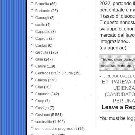
2022, portando i
Brunetta
(83)
percentuale è mol
Burlando
(26)
il tasso di disoc
Camogli
(2)
E questo nonosta
canile
(4)
sviluppo economi
Cappello
(8)
mercato del lavo
Caprotti
(2)
integrazione».
Caritas
(6)
(da agenzie)
carovita
(170)
casa
(247)
This entry was posted o
responses to this entr
Casini
(119)
Centrodestra in Liguria
(35)
«
IL REDDITO ALLE 
Chiesa
(276)
E TI PAREVA
Cina
(10)
UDIENZA 
(CANDIDATO 
Comune
(342)
PER UNA
Coop
(7)
Leave a Rep
Cossiga
(7)
Costume
(5.581)
You must be
log
criminalità
(1.402)
democratici e progressisti
(19)