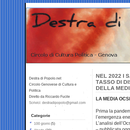
NEL 2022 I 
Destra di Popolo.net
TASSO DI D
Circolo Genovese di Cultura e
DELLA MED
Politica
Diretto da Riccardo Fucile
LA MEDIA OCSE
Scrivici: destradipopolo@gmail.com
Prima la pandemi
Categorie
l’emergenza ene
L’analisi dell’O
100 giorni
(5)
– pubblicata oggi