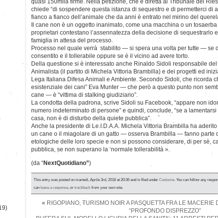
quasi 150mila firme. Nella petizione, che è diretta al Tribunale del Ri
chiede “di sospendere questa istanza di sequestro e di permetterci di af
fianco a fianco dell’animale che da anni è entrato nel mirino del querel
Il cane non è un oggetto inanimato, come una macchina o un tosaerba e
proprietari contestano l’assennatezza della decisione di sequestrarlo e
famiglia in attesa del processo.
Processo nel quale verrà stabilito — si spera una volta per tutte — se d
consentito e il tollerabile oppure se è il vicino ad avere torto.
Della questione si è interessato anche Rinaldo Sidoli responsabile del
Animalista (il partito di Michela Vittoria Brambilla) e dei progetti ed inizi
Lega Italiana Difesa Animali e Ambiente. Secondo Sidoli, che ricorda ch
esistenziale dei cani” Eva Munter — che però a questo punto non sembr
cane — è “vittima di stalking giudiziario”.
La condotta della padrona, scrive Sidoli su Facebook, “appare non id
numero indeterminato di persone” e quindi, conclude, “se a lamentarsi 
)
casa, non è di disturbo della quiete pubblica”.
Anche la presidente di Le.I.D.A.A. Michela Vittoria Brambilla ha aderito
un cane o il miagolare di un gatto — osserva Brambilla — fanno parte de
etologiche delle loro specie e non si possono considerare, di per sè, ca
pubblica, se non superano la ‘normale tollerabilità ».
(da “
NextQuotidiano”
)
This entry was posted on martedì, Aprile 3rd, 2018 at 20:36 and is filed under
Costume
. You can follow any respon
can
leave a response
, or
trackback
from your own site.
«
RIGOPIANO, TURISMO NOIR A PASQUETTA FRA LE MACERIE D
19)
“PROFONDO DISPREZZO”