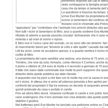
preventivo disposto dal Gip in attes
vede contrapporsi la famiglia proprie
casa che da tempo si lamenta dell’
La questione si trascina da tempo. Il
scrive Eva Munter (la proprietaria d
scorso si lamentano del continuo a
Iniziano così le chiamate alla Polizi
“appostano” per “controllare che l’animale non arrechi disturbo alla qui
Non tutti i vicini si lamentano di Miro, anzi a quanto sostiene Eva Munter 
rifiutato di aderire a questa assurda crociata” dichiarando che il can
molesta o ad orari di sonno o riposo.
E Miro non è l’unico cane del vicinato, ce ne sono otto nei dintorni. Nel
di risarcimento danni per “tensioni al collo e alle spalle” causate dai lat
Liiti tra vicini, come ne accadono spesso, e a quanto sembra il vicino i
cortile di Miro.
La proprietaria del cane sarebbe una vedova, una donna di 75 anni, co
Trentino, che vive da sola. Arrivano, come riferisce il Corriere, anche 
il primo a ottobre di 154 euro di multa e il secondo a gennaio di 70 e
Il fatto che siano state comminate due multe fa però supporre che qualc
disturbo della quiete pubblica sia stato rilevato.
Il sequestro non ha però a che fare con le multe ma con la causa in esse
ed il vicino. In attesa che si arrivi all’udienza (prevista a fine aprile) pe
confronti dei proprietari il Gip ha emesso un decreto di sequestro preve
quindi prelevato da casa e portato in canile.
Fino ad allora Miro dovrà rimanere confinato in canile e non potrà torna
cane sostengono che il loro animale non crea disturbo alla quiete pub
stabilire il giudice.
Nel frattempo però Eva Munter ha lanciato una petizione online su Ch