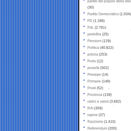
partito del popolo della libe
(30)
Partito Democratico
(1.034)
PD
(1.188)
PdL
(2.781)
pedofilia
(25)
Pensioni
(129)
Politica
(40.822)
polizia
(253)
Porto
(12)
povertà
(502)
Presepe
(14)
Primarie
(149)
Prodi
(52)
Provincia
(139)
radici e valori
(3.682)
RAI
(359)
rapine
(37)
Razzismo
(1.410)
Referendum
(200)