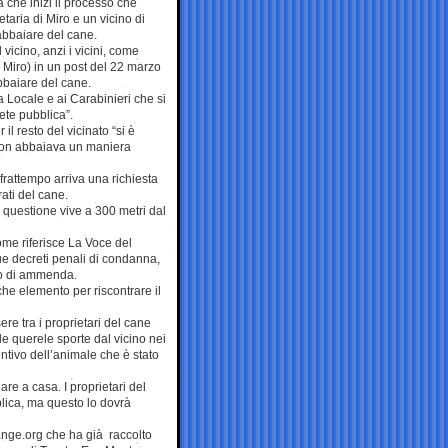
a che inizi il processo che
taria di Miro e un vicino di
abbaiare del cane.
 vicino, anzi i vicini, come
i Miro) in un post del 22 marzo
bbaiare del cane.
a Locale e ai Carabinieri che si
ete pubblica”.
il resto del vicinato “si è
e non abbaiava un maniera
 frattempo arriva una richiesta
rati del cane.
n questione vive a 300 metri dal
me riferisce La Voce del
due decreti penali di condanna,
uro di ammenda.
he elemento per riscontrare il
re tra i proprietari del cane
r le querele sporte dal vicino nei
ntivo dell’animale che è stato
re a casa. I proprietari del
blica, ma questo lo dovrà
ange.org che ha già raccolto