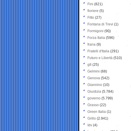
Fini
(821)
fioriere
(5)
Fitto
(27)
Fontana di Trevi
(1)
Formigoni
(90)
Forza Italia
(596)
frana
(9)
Fratelli d'Italia
(291)
Futuro e Libertà
(510)
g8
(25)
Gelmini
(68)
Genova
(542)
Giannino
(10)
Giustizia
(5.784)
governo
(5.799)
Grasso
(22)
Green Italia
(1)
Grillo
(2.941)
Idv
(4)