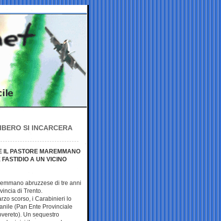
 LIBERO SI INCARCERA
RE IL PASTORE MAREMMANO
FASTIDIO A UN VICINO
remmano abruzzese di tre anni
vincia di Trento.
rzo scorso, i Carabinieri lo
anile (Pan Ente Provinciale
overeto). Un sequestro