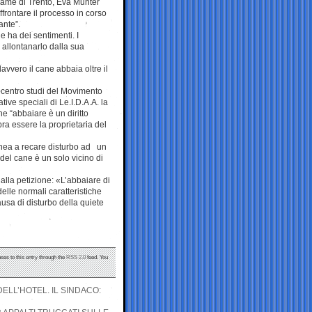
esame di Trento, Eva Munter
frontare il processo in corso
ante”.
 ha dei sentimenti. I
 allontanarlo dalla sua
avvero il cane abbaia oltre il
 centro studi del Movimento
ative speciali di Le.I.D.A.A. la
e “abbaiare è un diritto
a essere la proprietaria del
onea a recare disturbo ad un
del cane è un solo vicino di
 alla petizione: «L’abbaiare di
lle normali caratteristiche
usa di disturbo della quiete
ses to this entry through the
RSS 2.0
feed. You
ELL’HOTEL. IL SINDACO: