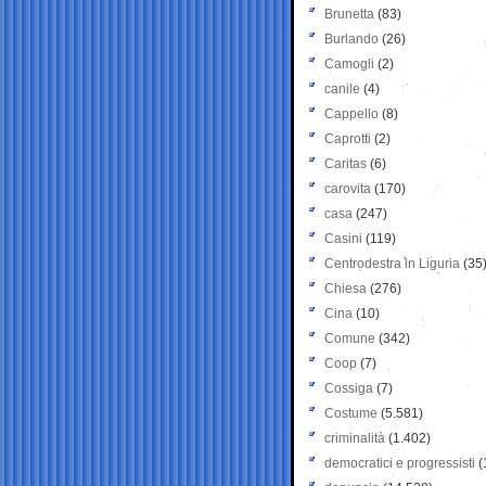
Brunetta
(83)
Burlando
(26)
Camogli
(2)
canile
(4)
Cappello
(8)
Caprotti
(2)
Caritas
(6)
carovita
(170)
casa
(247)
Casini
(119)
Centrodestra in Liguria
(35
Chiesa
(276)
Cina
(10)
Comune
(342)
Coop
(7)
Cossiga
(7)
Costume
(5.581)
criminalità
(1.402)
democratici e progressisti
(