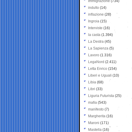
Immigrazione
(734)
indulto
(14)
inflazione
(26)
Ingroia
(15)
Interviste
(16)
la casta
(1.394)
La Destra
(45)
La Sapienza
(5)
Lavoro
(1.316)
LegaNord
(2.411)
Letta Enrico
(154)
Liberi e Uguali
(10)
Libia
(68)
Libri
(33)
Liguria Futurista
(25)
mafia
(543)
manifesto
(7)
Margherita
(16)
Maroni
(171)
Mastella
(16)