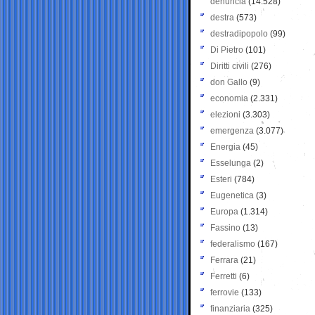
denuncia
(14.528)
destra
(573)
destradipopolo
(99)
Di Pietro
(101)
Diritti civili
(276)
don Gallo
(9)
economia
(2.331)
elezioni
(3.303)
emergenza
(3.077)
Energia
(45)
Esselunga
(2)
Esteri
(784)
Eugenetica
(3)
Europa
(1.314)
Fassino
(13)
federalismo
(167)
Ferrara
(21)
Ferretti
(6)
ferrovie
(133)
finanziaria
(325)