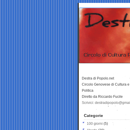
Destra di Popolo.net
Circolo Genovese di Cultura e
Politica
Diretto da Riccardo Fucile
Scrivici: destradipopolo@gma
Categorie
100 giorni
(5)