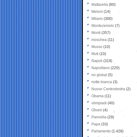
Mattarella
(60)
Meloni
(14)
Milano
(300)
Montezemolo
(7)
Monti
(357)
moschea
(11)
Musso
(10)
Muti
(10)
Napoli
(319)
Napolitano
(220)
no global
(5)
notte bianca
(3)
Nuovo Centrodestra
(2)
Obama
(11)
olimpiadi
(40)
Oliveri
(4)
Pannella
(29)
Papa
(33)
Parlamento
(1.428)