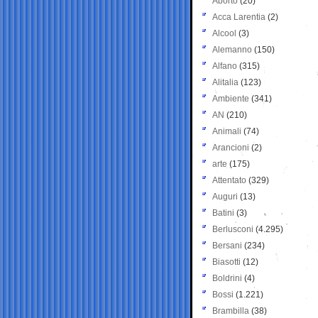
Aborto
(20)
Acca Larentia
(2)
Alcool
(3)
Alemanno
(150)
Alfano
(315)
Alitalia
(123)
Ambiente
(341)
AN
(210)
Animali
(74)
Arancioni
(2)
arte
(175)
Attentato
(329)
Auguri
(13)
Batini
(3)
Berlusconi
(4.295)
Bersani
(234)
Biasotti
(12)
Boldrini
(4)
Bossi
(1.221)
Brambilla
(38)