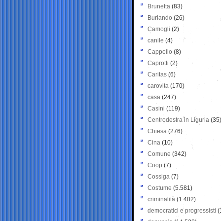
Brunetta
(83)
Burlando
(26)
Camogli
(2)
canile
(4)
Cappello
(8)
Caprotti
(2)
Caritas
(6)
carovita
(170)
casa
(247)
Casini
(119)
Centrodestra in Liguria
(35
Chiesa
(276)
Cina
(10)
Comune
(342)
Coop
(7)
Cossiga
(7)
Costume
(5.581)
criminalità
(1.402)
democratici e progressisti
(