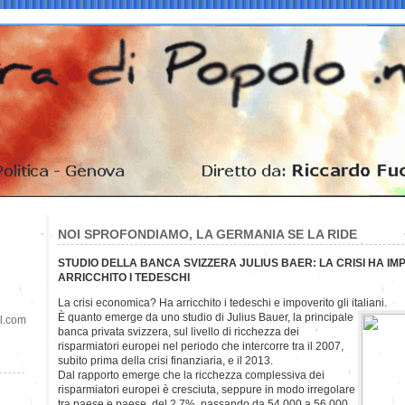
NOI SPROFONDIAMO, LA GERMANIA SE LA RIDE
STUDIO DELLA BANCA SVIZZERA JULIUS BAER: LA CRISI HA IMPO
ARRICCHITO I TEDESCHI
La crisi economica? Ha arricchito i tedeschi e impoverito gli italiani.
È quanto emerge da uno studio di Julius Bauer, la principale
il.com
banca privata svizzera, sul livello di ricchezza dei
risparmiatori europei nel periodo che intercorre tra il 2007,
subito prima della crisi finanziaria, e il 2013.
Dal rapporto emerge che la ricchezza complessiva dei
risparmiatori europei è cresciuta, seppure in modo irregolare
tra paese e paese, del 2,7%, passando da 54.000 a 56.000