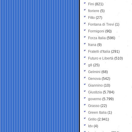
Fini
(821)
fioriere
(5)
Fitto
(27)
Fontana di Trevi
(1)
Formigoni
(90)
Forza Italia
(596)
frana
(9)
Fratelli d'Italia
(291)
Futuro e Libertà
(510)
g8
(25)
Gelmini
(68)
Genova
(542)
Giannino
(10)
Giustizia
(5.784)
governo
(5.799)
Grasso
(22)
Green Italia
(1)
Grillo
(2.941)
Idv
(4)