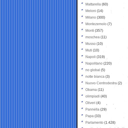
Mattarella
(60)
Meloni
(14)
Milano
(300)
Montezemolo
(7)
Monti
(357)
moschea
(11)
Musso
(10)
Muti
(10)
Napoli
(319)
Napolitano
(220)
no global
(5)
notte bianca
(3)
Nuovo Centrodestra
(2)
Obama
(11)
olimpiadi
(40)
Oliveri
(4)
Pannella
(29)
Papa
(33)
Parlamento
(1.428)