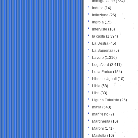
Immigrazione
(734)
indulto
(14)
inflazione
(26)
Ingroia
(15)
Interviste
(16)
la casta
(1.394)
La Destra
(45)
La Sapienza
(5)
Lavoro
(1.316)
LegaNord
(2.411)
Letta Enrico
(154)
Liberi e Uguali
(10)
Libia
(68)
Libri
(33)
Liguria Futurista
(25)
mafia
(543)
manifesto
(7)
Margherita
(16)
Maroni
(171)
Mastella
(16)