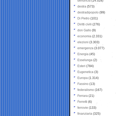
denuncia
(14.528)
destra
(573)
destradipopolo
(99)
Di Pietro
(101)
Diritti civili
(276)
don Gallo
(9)
economia
(2.331)
elezioni
(3.303)
emergenza
(3.077)
Energia
(45)
Esselunga
(2)
Esteri
(784)
Eugenetica
(3)
Europa
(1.314)
Fassino
(13)
federalismo
(167)
Ferrara
(21)
Ferretti
(6)
ferrovie
(133)
finanziaria
(325)