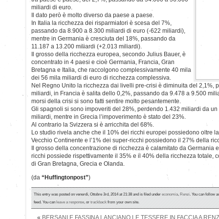
miliardi di euro.
Il dato però è molto diverso da paese a paese.
In Italia la ricchezza dei risparmiatori è scesa del 7%,
passando da 8.900 a 8.300 miliardi di euro (-622 miliardi),
mentre in Germania è cresciuta del 18%, passando da
11.187 a 13.200 miliardi (+2.013 miliardi).
Il grosso della ricchezza europea, secondo Julius Bauer, è
concentrato in 4 paesi e cioè Germania, Francia, Gran
Bretagna e Italia, che raccolgono complessivamente 40 mila
dei 56 mila miliardi di euro di ricchezza complessiva.
Nel Regno Unito la ricchezza dai livelli pre-crisi è diminuita del 2,1%
miliardi, in Francia è salita dello 0,2%, passando da 9.478 a 9.500 milia
morsi della crisi si sono fatti sentire molto pesantemente.
Gli spagnoli si sono impoveriti del 28%, perdendo 1.432 miliardi da un li
miliardi, mentre in Grecia l’impoverimento è stato del 23%.
Al contrario la Svizzera si è arricchita del 68%.
Lo studio rivela anche che il 10% dei ricchi europei possiedono oltre l
Vecchio Continente e l’1% dei super-ricchi possiedono il 27% della ri
Il grosso della concentrazione di ricchezza è calamitato da Germania e
ricchi possiede rispettivamente il 35% e il 40% della ricchezza totale, co
di Gran Bretagna, Grecia e Olanda.
(da
“Huffingtonpost”
)
This entry was posted on venerdì, Ottobre 3rd, 2014 at 21:38 and is filed under
economia
,
Renzi
. You can follow a
feed. You can
leave a response
, or
trackback
from your own site.
«
BERSANI E FASSINA LANCIANO LE TESSERE IN FACCIA A RENZ