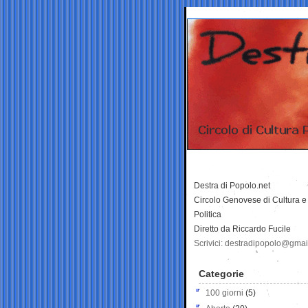
Destra di Popolo.net
Circolo Genovese di Cultura e
Politica
Diretto da Riccardo Fucile
Scrivici: destradipopolo@gma
Categorie
100 giorni
(5)