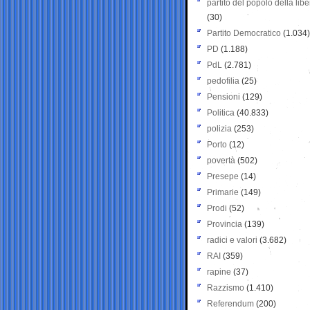
partito del popolo della libe
(30)
Partito Democratico
(1.034)
PD
(1.188)
PdL
(2.781)
pedofilia
(25)
Pensioni
(129)
Politica
(40.833)
polizia
(253)
Porto
(12)
povertà
(502)
Presepe
(14)
Primarie
(149)
Prodi
(52)
Provincia
(139)
radici e valori
(3.682)
RAI
(359)
rapine
(37)
Razzismo
(1.410)
Referendum
(200)