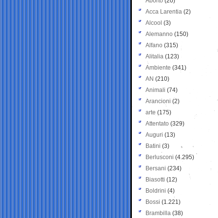
Aborto
(20)
Acca Larentia
(2)
Alcool
(3)
Alemanno
(150)
Alfano
(315)
Alitalia
(123)
Ambiente
(341)
AN
(210)
Animali
(74)
Arancioni
(2)
arte
(175)
Attentato
(329)
Auguri
(13)
Batini
(3)
Berlusconi
(4.295)
Bersani
(234)
Biasotti
(12)
Boldrini
(4)
Bossi
(1.221)
Brambilla
(38)