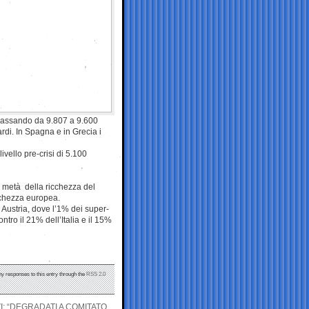
, passando da 9.807 a 9.600
rdi. In Spagna e in Grecia i
vello pre-crisi di 5.100
a metà della ricchezza del
cchezza europea.
 Austria, dove l’1% dei super-
ntro il 21% dell’Italia e il 15%
ny responses to this entry through the
RSS 2.0
I: “DEGRADATI A COMITATO