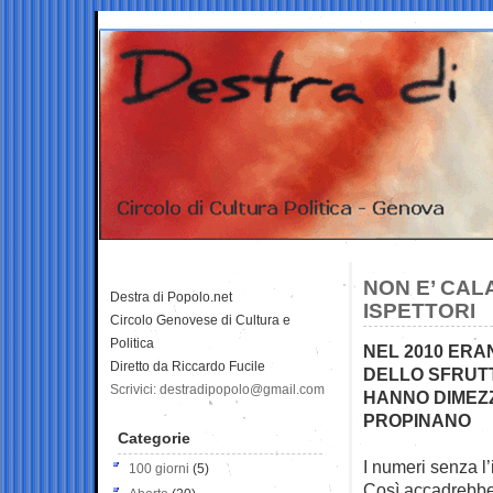
NON E’ CAL
Destra di Popolo.net
ISPETTORI
Circolo Genovese di Cultura e
Politica
NEL 2010 ERAN
Diretto da Riccardo Fucile
DELLO SFRUTT
Scrivici: destradipopolo@gmail.com
HANNO DIMEZZ
PROPINANO
Categorie
I numeri senza l’
100 giorni
(5)
Così accadrebbe