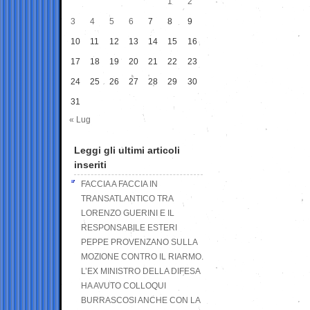
1
2
3
4
5
6
7
8
9
10
11
12
13
14
15
16
17
18
19
20
21
22
23
24
25
26
27
28
29
30
31
« Lug
Leggi gli ultimi articoli
inseriti
FACCIA A FACCIA IN
TRANSATLANTICO TRA
LORENZO GUERINI E IL
RESPONSABILE ESTERI
PEPPE PROVENZANO SULLA
MOZIONE CONTRO IL RIARMO.
L’EX MINISTRO DELLA DIFESA
HA AVUTO COLLOQUI
BURRASCOSI ANCHE CON LA