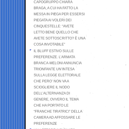
CAPOGRUPPO CHIARA
BRAGA, A CUI HA FATTO LA
MESSA IN PIEGA PER ESSERSI
PIEGATA AI VOLERI DEI
CINQUESTELLE: “AVETE
LETTO BENE QUELLO CHE
AVETE SOTTOSCRITTO? È UNA
COSA INVOTABILE”
IL BLUFF ESTIVO SULLE
PREFERENZE. L’ARMATA
BRANCA-MELONI ANNUNCIA
TRIONFANTE UN’INTESA
SULLA LEGGE ELETTORALE
CHE PERO’ NON VA A
SCIOGLIERE IL NODO
DELL’ALTERNANZA DI
GENERE, OVVERO IL TEMA
CHE HA PORTATO LE
“FRANCHE TIRATRICI” DELLA
CAMERA AD AFFOSSARE LE
PREFERENZE