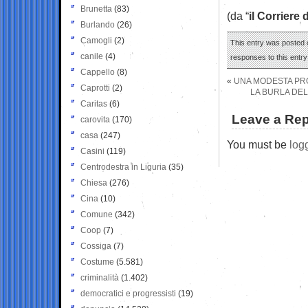
Brunetta
(83)
(da “
il Corriere 
Burlando
(26)
Camogli
(2)
This entry was posted o
canile
(4)
responses to this entr
Cappello
(8)
«
UNA MODESTA PRO
Caprotti
(2)
LA BURLA DEL
Caritas
(6)
Leave a Rep
carovita
(170)
casa
(247)
You must be
log
Casini
(119)
Centrodestra in Liguria
(35)
Chiesa
(276)
Cina
(10)
Comune
(342)
Coop
(7)
Cossiga
(7)
Costume
(5.581)
criminalità
(1.402)
democratici e progressisti
(19)