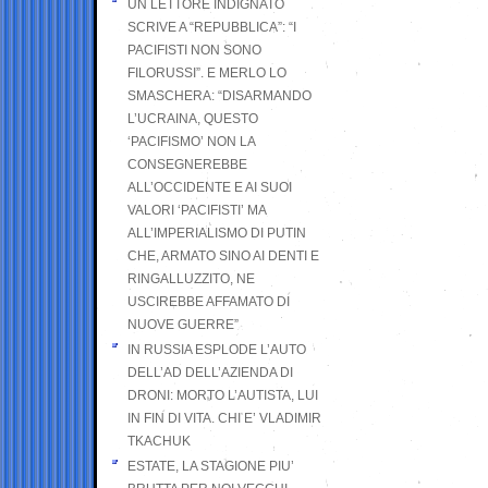
UN LETTORE INDIGNATO
SCRIVE A “REPUBBLICA”: “I
PACIFISTI NON SONO
FILORUSSI”. E MERLO LO
SMASCHERA: “DISARMANDO
L’UCRAINA, QUESTO
‘PACIFISMO’ NON LA
CONSEGNEREBBE
ALL’OCCIDENTE E AI SUOI
VALORI ‘PACIFISTI’ MA
ALL’IMPERIALISMO DI PUTIN
CHE, ARMATO SINO AI DENTI E
RINGALLUZZITO, NE
USCIREBBE AFFAMATO DI
NUOVE GUERRE”
IN RUSSIA ESPLODE L’AUTO
DELL’AD DELL’AZIENDA DI
DRONI: MORTO L’AUTISTA, LUI
IN FIN DI VITA. CHI E’ VLADIMIR
TKACHUK
ESTATE, LA STAGIONE PIU’