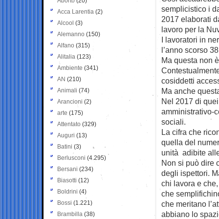
Aborto
(20)
semplicistico i d
Acca Larentia
(2)
2017 elaborati da
Alcool
(3)
lavoro per la Nuv
Alemanno
(150)
I lavoratori in n
Alfano
(315)
l’anno scorso 38
Alitalia
(123)
Ma questa non è 
Ambiente
(341)
Contestualmente 
AN
(210)
cosiddetti access
Ma anche questa
Animali
(74)
Nel 2017 di quei
Arancioni
(2)
amministrativo-co
arte
(175)
sociali.
Attentato
(329)
La cifra che ric
Auguri
(13)
quella del numer
Batini
(3)
unità adibite all
Berlusconi
(4.295)
Non si può dire c
Bersani
(234)
degli ispettori. 
Biasotti
(12)
chi lavora e che,
Boldrini
(4)
che semplifichino
Bossi
(1.221)
che meritano l’a
abbiano lo spazi
Brambilla
(38)