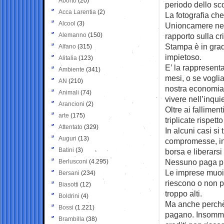
Aborto
(20)
periodo dello sc
Acca Larentia
(2)
La fotografia che
Alcool
(3)
Unioncamere nel
Alemanno
(150)
rapporto sulla cri
Stampa è in grad
Alfano
(315)
impietoso.
Alitalia
(123)
E’ la rappresenta
Ambiente
(341)
mesi, o se vogli
AN
(210)
nostra economia:
Animali
(74)
vivere nell’inqui
Arancioni
(2)
Oltre ai fallime
arte
(175)
triplicate rispet
Attentato
(329)
In alcuni casi si
Auguri
(13)
compromesse, in m
Batini
(3)
borsa e liberarsi 
Nessuno paga p
Berlusconi
(4.295)
Le imprese muoi
Bersani
(234)
riescono o non p
Biasotti
(12)
troppo alti.
Boldrini
(4)
Ma anche perchè,
Bossi
(1.221)
pagano. Insomma 
Brambilla
(38)