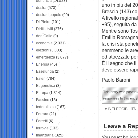
denuncia
(14.528)
uno in più del 2
destra
(573)
Brescia (143) c
destradipopolo
(99)
A livello regiona
Di Pietro
(101)
+95), seguita da
Diritti civili
(276)
Mentre sono Tos
don Gallo
(9)
Emilia Romagna (
economia
(2.331)
la crisi sta pen
nemmeno le aree
elezioni
(3.303)
ed attrezzate per
emergenza
(3.077)
È il segno che il
Energia
(45)
deve essere rapid
Esselunga
(2)
Esteri
(784)
Paolo Baroni
Eugenetica
(3)
This entry was posted o
Europa
(1.314)
responses to this entr
Fassino
(13)
federalismo
(167)
«
INELEGGIBILITA
Ferrara
(21)
Ferretti
(6)
Leave a Rep
ferrovie
(133)
finanziaria
(325)
You must be
log