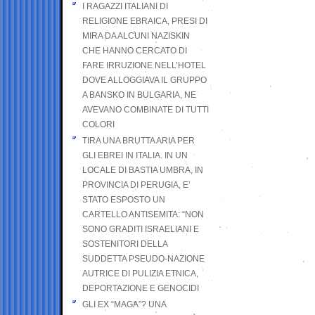
I RAGAZZI ITALIANI DI
RELIGIONE EBRAICA, PRESI DI
MIRA DA ALCUNI NAZISKIN
CHE HANNO CERCATO DI
FARE IRRUZIONE NELL’HOTEL
DOVE ALLOGGIAVA IL GRUPPO
A BANSKO IN BULGARIA, NE
AVEVANO COMBINATE DI TUTTI
COLORI
TIRA UNA BRUTTA ARIA PER
GLI EBREI IN ITALIA. IN UN
LOCALE DI BASTIA UMBRA, IN
PROVINCIA DI PERUGIA, E’
STATO ESPOSTO UN
CARTELLO ANTISEMITA: “NON
SONO GRADITI ISRAELIANI E
SOSTENITORI DELLA
SUDDETTA PSEUDO-NAZIONE
AUTRICE DI PULIZIA ETNICA,
DEPORTAZIONE E GENOCIDI
GLI EX “MAGA”? UNA