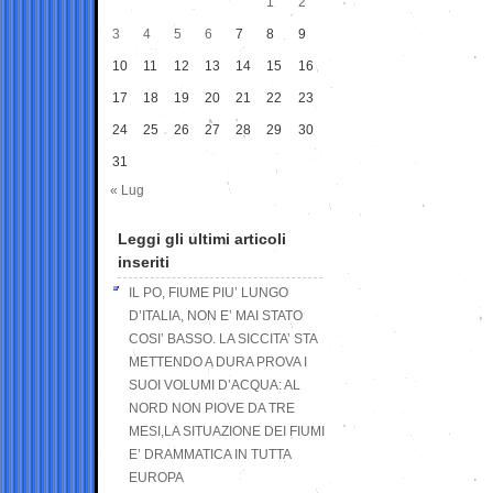
1
2
3
4
5
6
7
8
9
10
11
12
13
14
15
16
17
18
19
20
21
22
23
24
25
26
27
28
29
30
31
« Lug
Leggi gli ultimi articoli
inseriti
IL PO, FIUME PIU’ LUNGO
D’ITALIA, NON E’ MAI STATO
COSI’ BASSO. LA SICCITA’ STA
METTENDO A DURA PROVA I
SUOI VOLUMI D’ACQUA: AL
NORD NON PIOVE DA TRE
MESI,LA SITUAZIONE DEI FIUMI
E’ DRAMMATICA IN TUTTA
EUROPA