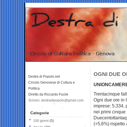
OGNI DUE O
Destra di Popolo.net
Circolo Genovese di Cultura e
UNIONCAMERE:
Politica
Trentacinque fall
Diretto da Riccardo Fucile
Ogni due ore in 
Scrivici: destradipopolo@gmail.com
imprese: 5.334, p
nei primi cinque
Categorie
Duecentottantaqu
100 giorni
(5)
(+5,6%) rispetto 