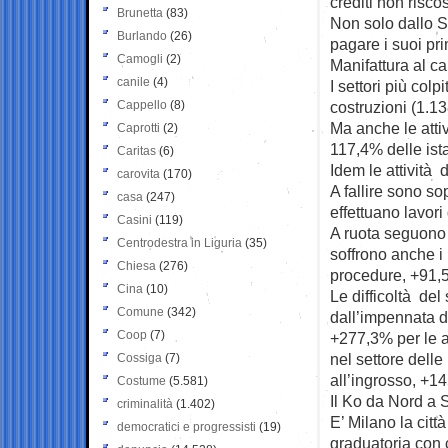
crediti non riscos
Brunetta
(83)
Non solo dallo St
Burlando
(26)
pagare i suoi prim
Camogli
(2)
Manifattura al c
canile
(4)
I settori più colp
Cappello
(8)
costruzioni (1.13
Ma anche le atti
Caprotti
(2)
117,4% delle ist
Caritas
(6)
Idem le attività 
carovita
(170)
A fallire sono so
casa
(247)
effettuano lavori
Casini
(119)
A ruota seguono l
Centrodestra in Liguria
(35)
soffrono anche i r
Chiesa
(276)
procedure, +91,
Cina
(10)
Le difficoltà del
Comune
(342)
dall’impennata d
Coop
(7)
+277,3% per le a
nel settore dell
Cossiga
(7)
all’ingrosso, +1
Costume
(5.581)
Il Ko da Nord a 
criminalità
(1.402)
E’ Milano la cit
democratici e progressisti
(19)
graduatoria con c