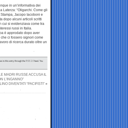
unque in un’informativa dei
o da Laterza: “Oligarchi. Come gli
 La Stampa, Jacopo Iacoboni e
 dopo alcuni articoli scritti
in cui si evidenziava come tra
eressi russi in Italia.
mpa è approdato dopo aver
 che ci fossero signori come
lavoro di ricerca durato oltre un
es to this entry through the
RSS 2.0
feed. You
ELLE MADRI RUSSE ACCUSA IL
ON L’INGANNO”
NO DIVENTATI “PACIFISTI”
»