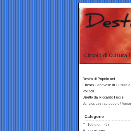
Destra di Popolo.net
Circolo Genovese di Cultura e
Politica
Diretto da Riccardo Fucile
Scrivici: destradipopolo@gma
Categorie
100 giorni
(5)