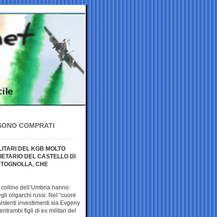
I SONO COMPRATI
LITARI DEL KGB MOLTO
RIETARIO DEL CASTELLO DI
ANTOGNOLLA, CHE
e colline dell’Umbria hanno
gli oligarchi russi. Nel “cuore
sistenti investimenti sia Evgeny
trambi figli di ex militari del