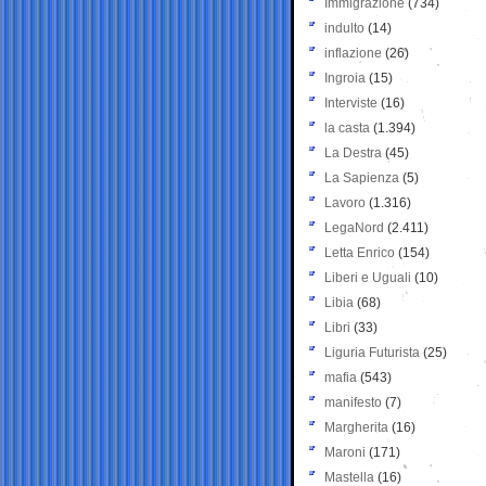
Immigrazione
(734)
indulto
(14)
inflazione
(26)
Ingroia
(15)
Interviste
(16)
la casta
(1.394)
La Destra
(45)
La Sapienza
(5)
Lavoro
(1.316)
LegaNord
(2.411)
Letta Enrico
(154)
Liberi e Uguali
(10)
Libia
(68)
Libri
(33)
Liguria Futurista
(25)
mafia
(543)
manifesto
(7)
Margherita
(16)
Maroni
(171)
Mastella
(16)