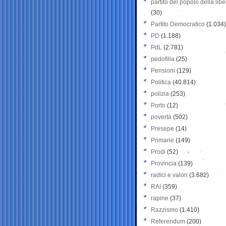
partito del popolo della libe
(30)
Partito Democratico
(1.034)
PD
(1.188)
PdL
(2.781)
pedofilia
(25)
Pensioni
(129)
Politica
(40.814)
polizia
(253)
Porto
(12)
povertà
(502)
Presepe
(14)
Primarie
(149)
Prodi
(52)
Provincia
(139)
radici e valori
(3.682)
RAI
(359)
rapine
(37)
Razzismo
(1.410)
Referendum
(200)