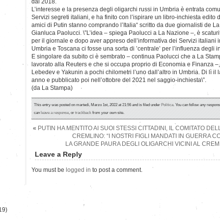
dal 2018.
L’interesse e la presenza degli oligarchi russi in Umbria è entrata com
Servizi segreti italiani, e ha finito con l’ispirare un libro-inchiesta edit
amici di Putin stanno comprando l’Italia“ scritto da due giornalisti de
Gianluca Paolucci. \”L’idea – spiega Paolucci a La Nazione –, è scaturita
per il giornale e dopo aver appreso dell’informativa dei Servizi italiani 
Umbria e Toscana ci fosse una sorta di ’centrale’ per l’influenza degli int
E singolare da subito ci è sembrato – continua Paolucci che a La Sta
lavorato alla Reuters e che si occupa proprio di Economia e Finanza –,
Lebedev e Yakunin a pochi chilometri l’uno dall’altro in Umbria. Di lì il 
anno e pubblicato poi nell’ottobre del 2021 nel saggio-inchiesta\”.
(da La Stampa)
This entry was posted on martedì, Marzo 1st, 2022 at 21:56 and is filed under
Politica
. You can follow any respons
can
leave a response
, or
trackback
from your own site.
)
«
PUTIN HA MENTITO AI SUOI STESSI CITTADINI, IL COMITATO D
CREMLINO: “I NOSTRI FIGLI MANDATI IN GUERRA C
LA GRANDE PAURA DEGLI OLIGARCHI VICINI AL CREMLI
Leave a Reply
You must be
logged in
to post a comment.
19)