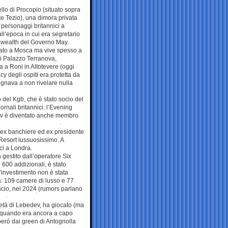
ello di Procopio (situato sopra
e Tezio), una dimora privata
 personaggi britannici a
l’epoca in cui era segretario
onwealth del Governo May.
nato a Mosca ma vive spesso a
di Palazzo Terranova,
va a Roni in Altotevere (oggi
acy degli ospiti era protetta da
pegnava a non rivelare nulla
 del Kgb, che è stato socio del
rnali britannici: l’Evening
ev è diventato anche membro
, ex banchiere ed ex presidente
 Resort lussuosissimo. A
ci a Londra.
à gestito dall’operatore Six
 600 addizionali, è stato
’investimento non è stata
a: 109 camere di lusso e 77
uncio, nel 2024 (rumors parlano
ietà di Lebedev, ha giocato (ma
hi quando era ancora a capo
però dai green di Antognolla