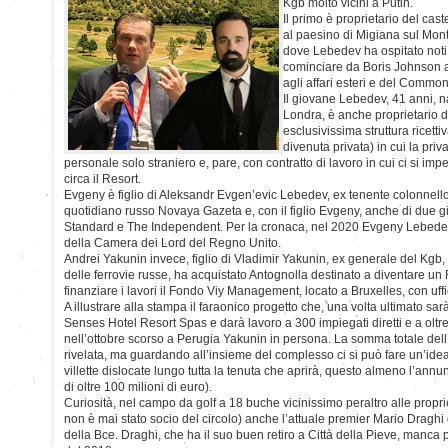
Kgb molto vicini a Putin.
Il primo è proprietario del cast
al paesino di Migiana sul Mont
dove Lebedev ha ospitato noti
cominciare da Boris Johnson al
agli affari esteri e del Comm
Il giovane Lebedev, 41 anni, 
Londra, è anche proprietario 
esclusivissima struttura ricetti
divenuta privata) in cui la priv
personale solo straniero e, pare, con contratto di lavoro in cui ci si im
circa il Resort.
Evgeny è figlio di Aleksandr Evgen’evic Lebedev, ex tenente colonnello
quotidiano russo Novaya Gazeta e, con il figlio Evgeny, anche di due gio
Standard e The Independent. Per la cronaca, nel 2020 Evgeny Lebed
della Camera dei Lord del Regno Unito.
Andrei Yakunin invece, figlio di Vladimir Yakunin, ex generale del Kgb
delle ferrovie russe, ha acquistato Antognolla destinato a diventare un
finanziare i lavori il Fondo Viy Management, locato a Bruxelles, con uffi
A illustrare alla stampa il faraonico progetto che, una volta ultimato sar
Senses Hotel Resort Spas e darà lavoro a 300 impiegati diretti e a oltre
nell’ottobre scorso a Perugia Yakunin in persona. La somma totale dell
rivelata, ma guardando all’insieme del complesso ci si può fare un’ide
villette dislocate lungo tutta la tenuta che aprirà, questo almeno l’ann
di oltre 100 milioni di euro).
Curiosità, nel campo da golf a 18 buche vicinissimo peraltro alle propr
non è mai stato socio del circolo) anche l’attuale premier Mario Drag
della Bce. Draghi, che ha il suo buen retiro a Città della Pieve, manca 