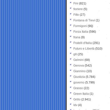
Fini
(821)
fioriere
(5)
Fitto
(27)
Fontana di Trevi
(1)
Formigoni
(90)
Forza Italia
(596)
frana
(9)
Fratelli d'Italia
(291)
Futuro e Libertà
(510)
g8
(25)
Gelmini
(68)
Genova
(542)
Giannino
(10)
Giustizia
(5.784)
governo
(5.799)
Grasso
(22)
Green Italia
(1)
Grillo
(2.941)
Idv
(4)