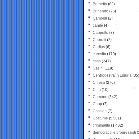
Brunetta
(83)
Burlando
(26)
Camogli
(2)
canile
(4)
Cappello
(8)
Caprotti
(2)
Caritas
(6)
carovita
(170)
casa
(247)
Casini
(119)
Centrodestra in Liguria
(35
Chiesa
(276)
Cina
(10)
Comune
(342)
Coop
(7)
Cossiga
(7)
Costume
(5.581)
criminalità
(1.402)
democratici e progressisti
(