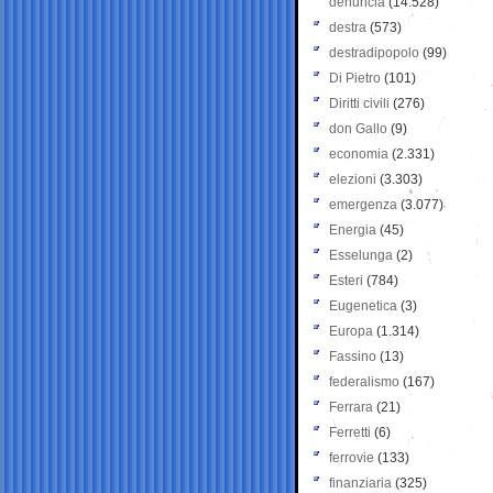
denuncia
(14.528)
destra
(573)
destradipopolo
(99)
Di Pietro
(101)
Diritti civili
(276)
don Gallo
(9)
economia
(2.331)
elezioni
(3.303)
emergenza
(3.077)
Energia
(45)
Esselunga
(2)
Esteri
(784)
Eugenetica
(3)
Europa
(1.314)
Fassino
(13)
federalismo
(167)
Ferrara
(21)
Ferretti
(6)
ferrovie
(133)
finanziaria
(325)