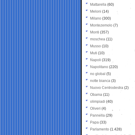
Mattarella
(60)
Meloni
(14)
Milano
(300)
Montezemolo
(7)
Monti
(357)
moschea
(11)
Musso
(10)
Muti
(10)
Napoli
(319)
Napolitano
(220)
no global
(5)
notte bianca
(3)
Nuovo Centrodestra
(2)
Obama
(11)
olimpiadi
(40)
Oliveri
(4)
Pannella
(29)
Papa
(33)
Parlamento
(1.428)