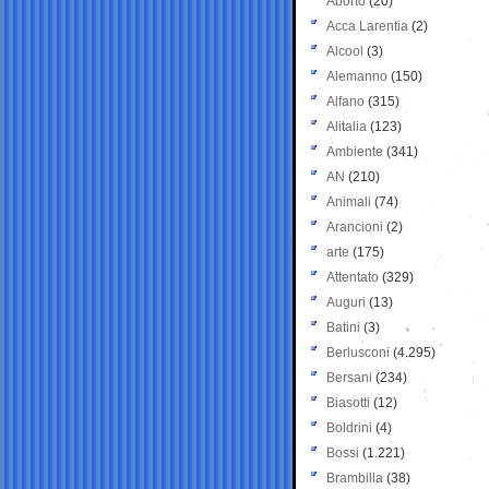
Aborto
(20)
Acca Larentia
(2)
Alcool
(3)
Alemanno
(150)
Alfano
(315)
Alitalia
(123)
Ambiente
(341)
AN
(210)
Animali
(74)
Arancioni
(2)
arte
(175)
Attentato
(329)
Auguri
(13)
Batini
(3)
Berlusconi
(4.295)
Bersani
(234)
Biasotti
(12)
Boldrini
(4)
Bossi
(1.221)
Brambilla
(38)