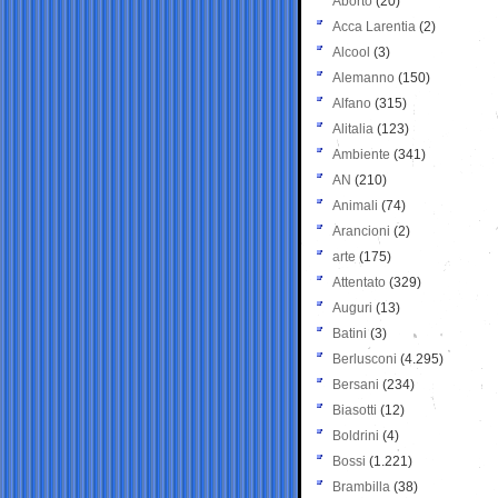
Aborto
(20)
Acca Larentia
(2)
Alcool
(3)
Alemanno
(150)
Alfano
(315)
Alitalia
(123)
Ambiente
(341)
AN
(210)
Animali
(74)
Arancioni
(2)
arte
(175)
Attentato
(329)
Auguri
(13)
Batini
(3)
Berlusconi
(4.295)
Bersani
(234)
Biasotti
(12)
Boldrini
(4)
Bossi
(1.221)
Brambilla
(38)