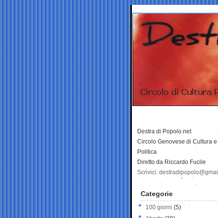
Destra di Popolo.net
Circolo Genovese di Cultura e
Politica
Diretto da Riccardo Fucile
Scrivici: destradipopolo@gma
Categorie
100 giorni
(5)