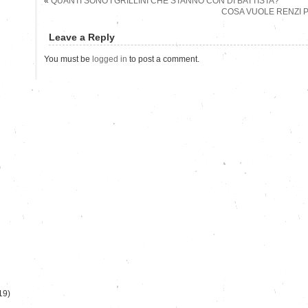
«
QUANTI SONO I GRILLINI CHE STANNO CON DI BATTISTA?
COSA VUOLE RENZI P
Leave a Reply
You must be
logged in
to post a comment.
)
19)