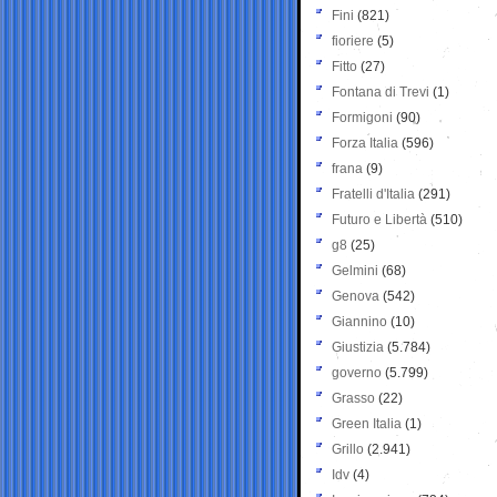
Fini
(821)
fioriere
(5)
Fitto
(27)
Fontana di Trevi
(1)
Formigoni
(90)
Forza Italia
(596)
frana
(9)
Fratelli d'Italia
(291)
Futuro e Libertà
(510)
g8
(25)
Gelmini
(68)
Genova
(542)
Giannino
(10)
Giustizia
(5.784)
governo
(5.799)
Grasso
(22)
Green Italia
(1)
Grillo
(2.941)
Idv
(4)