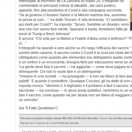
Intervistato ai microfoni de La Zanzara su Radio 24, il fotografo ha
commentato le principali notizie di attualità , dal caos politico,
appunto, fino alla pandemia di Covid e alla campagna vaccinale.
“Se al governo ci fossero Salvini e la Meloni mamma mia, avremmo
le pezze al culo…”, ha detto Toscani. E alla domanda: “Ci sarebbero
più morti per Covid?”, ha risposto: “Sicuro. Sarebbe un disastro, sono
due che non sanno fare niente. Sparlano e basta. Avrebbero fatto gli
errori di Trump e Boris Johnson”.
E ancora: “Chi vota per la Meloni e Fratelli d’Italia come li definisci?” “Po
sì…”.
Il fotografo ha sparato a zero anche su chi nega l’efficacia dei vaccini: “
uomini delle caverne. Il vaccino contro il Covid è la cosa più civile d
obbligatorio come quando alle elementari era obbligatorio quello contro 
è un cretino e un incosciente, bisogna farlo per educazione verso se stes
“La gente deve fare il vaccino — ha aggiunto — come deve pagare le ta
delinquente. Chi non lo vuole fare è un delinquente”.
“Viviamo in una società — ha proseguito — e non sei libero di fare que
paletti”. E quando il conduttore, Giuseppe Cruciani, gli ha detto di non
risposto ironico: “Verremo lì, ti leghiamo e ti portiamo a fare il vaccino.
vaccinato — ha concluso — in alcun posto pubblico, nemmeno in un ne
fare il vaccino, come quando vai per strada non sei libero di viaggiare s
un omicidio”.
(da “Il Fatto Quotidiano”)
This entry was posted on sabato, Gennaio 30th, 2021 at 21:48 and is filed under
Costume
. You can follow any resp
You can
leave a response
, or
trackback
from your own site.