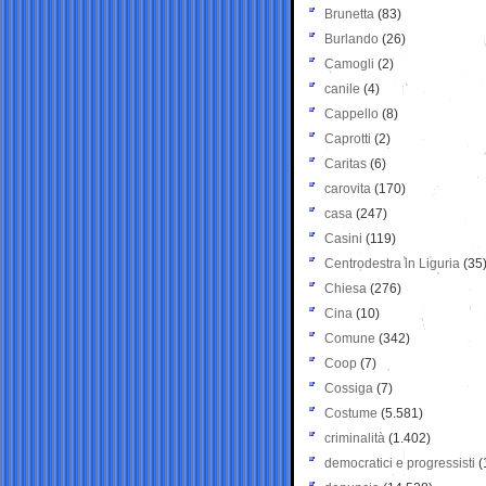
Brunetta
(83)
Burlando
(26)
Camogli
(2)
canile
(4)
Cappello
(8)
Caprotti
(2)
Caritas
(6)
carovita
(170)
casa
(247)
Casini
(119)
Centrodestra in Liguria
(35
Chiesa
(276)
Cina
(10)
Comune
(342)
Coop
(7)
Cossiga
(7)
Costume
(5.581)
criminalità
(1.402)
democratici e progressisti
(