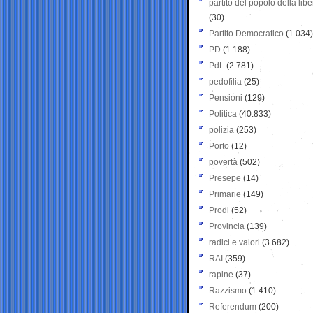
partito del popolo della libe
(30)
Partito Democratico
(1.034)
PD
(1.188)
PdL
(2.781)
pedofilia
(25)
Pensioni
(129)
Politica
(40.833)
polizia
(253)
Porto
(12)
povertà
(502)
Presepe
(14)
Primarie
(149)
Prodi
(52)
Provincia
(139)
radici e valori
(3.682)
RAI
(359)
rapine
(37)
Razzismo
(1.410)
Referendum
(200)