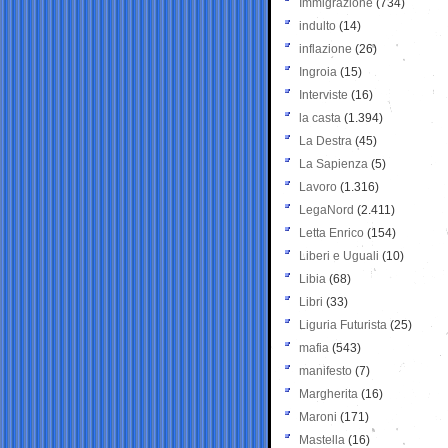
Immigrazione
(734)
indulto
(14)
inflazione
(26)
Ingroia
(15)
Interviste
(16)
la casta
(1.394)
La Destra
(45)
La Sapienza
(5)
Lavoro
(1.316)
LegaNord
(2.411)
Letta Enrico
(154)
Liberi e Uguali
(10)
Libia
(68)
Libri
(33)
Liguria Futurista
(25)
mafia
(543)
manifesto
(7)
Margherita
(16)
Maroni
(171)
Mastella
(16)