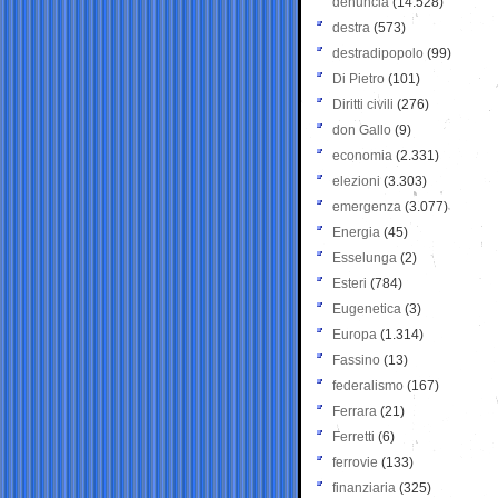
denuncia
(14.528)
destra
(573)
destradipopolo
(99)
Di Pietro
(101)
Diritti civili
(276)
don Gallo
(9)
economia
(2.331)
elezioni
(3.303)
emergenza
(3.077)
Energia
(45)
Esselunga
(2)
Esteri
(784)
Eugenetica
(3)
Europa
(1.314)
Fassino
(13)
federalismo
(167)
Ferrara
(21)
Ferretti
(6)
ferrovie
(133)
finanziaria
(325)