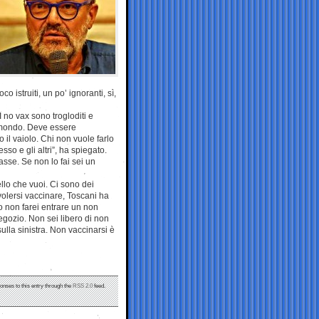
co istruiti, un po’ ignoranti, sì,
I no vax sono trogloditi e
el mondo. Deve essere
il vaiolo. Chi non vuole farlo
so e gli altri”, ha spiegato.
sse. Se non lo fai sei un
llo che vuoi. Ci sono dei
 volersi vaccinare, Toscani ha
 Io non farei entrare un non
gozio. Non sei libero di non
ulla sinistra. Non vaccinarsi è
onses to this entry through the
RSS 2.0
feed.