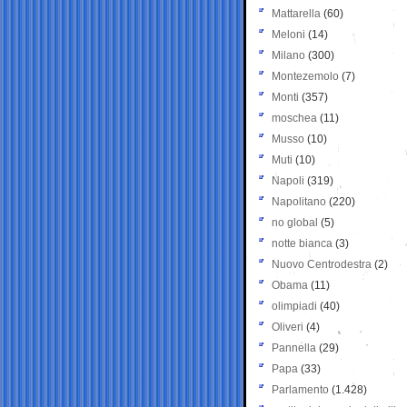
Mattarella
(60)
Meloni
(14)
Milano
(300)
Montezemolo
(7)
Monti
(357)
moschea
(11)
Musso
(10)
Muti
(10)
Napoli
(319)
Napolitano
(220)
no global
(5)
notte bianca
(3)
Nuovo Centrodestra
(2)
Obama
(11)
olimpiadi
(40)
Oliveri
(4)
Pannella
(29)
Papa
(33)
Parlamento
(1.428)