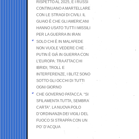
RISPETTO AL 2025, E I RUSSI
CONTINUANO A MARTELLARE
CON LE STRAGI DI CIVILI. IL
GUAIO È CHE GLI AMERICANI
HANNO USATO TUTTI I MISSILI
PER LA GUERRA IN IRAN
SOLO CHI È IN MALAFEDE
NON VUOLE VEDERE CHE
PUTIN È GIÀ IN GUERRA CON
L’EUROPA: TRA ATTACCHI
IBRIDI, TROLL E
INTERFERENZE, I BLITZ SONO
SOTTO GLI OCCHI DI TUTTI
OGNI GIORNO
CHE GOVERNO PATACCA. “SI
SFILAMENTA TUTTA, SEMBRA
CARTA”. LA NUOVA POLO
D’ORDINANZA DEI VIGILI DEL
FUOCO SI STRAPPA CON UN
PO’ D’ACQUA