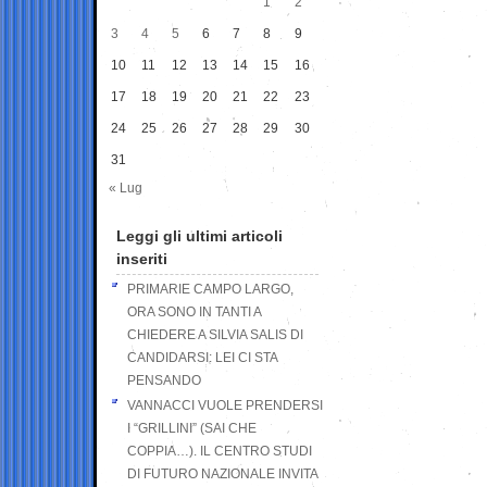
1
2
3
4
5
6
7
8
9
10
11
12
13
14
15
16
17
18
19
20
21
22
23
24
25
26
27
28
29
30
31
« Lug
Leggi gli ultimi articoli
inseriti
PRIMARIE CAMPO LARGO,
ORA SONO IN TANTI A
CHIEDERE A SILVIA SALIS DI
CANDIDARSI: LEI CI STA
PENSANDO
VANNACCI VUOLE PRENDERSI
I “GRILLINI” (SAI CHE
COPPIA…). IL CENTRO STUDI
DI FUTURO NAZIONALE INVITA