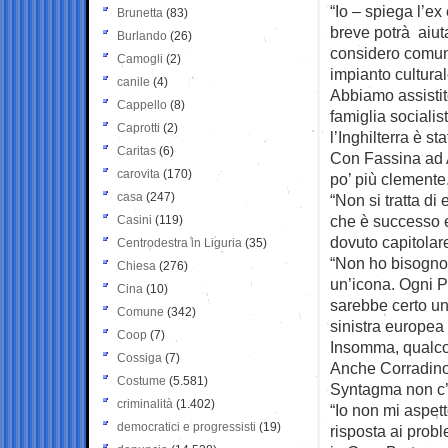
“Io – spiega l’ex
Brunetta
(83)
breve potrà aiut
Burlando
(26)
considero comun
Camogli
(2)
impianto cultural
canile
(4)
Abbiamo assistit
Cappello
(8)
famiglia sociali
Caprotti
(2)
l’Inghilterra è st
Caritas
(6)
Con Fassina ad A
carovita
(170)
po’ più clemente
casa
(247)
“Non si tratta d
che è successo e 
Casini
(119)
dovuto capitolare
Centrodestra in Liguria
(35)
“Non ho bisogno 
Chiesa
(276)
un’icona. Ogni Pa
Cina
(10)
sarebbe certo una
Comune
(342)
sinistra europea
Coop
(7)
Insomma, qualco
Cossiga
(7)
Anche Corradino
Costume
(5.581)
Syntagma non c’e
criminalità
(1.402)
“Io non mi aspet
democratici e progressisti
(19)
risposta ai prob