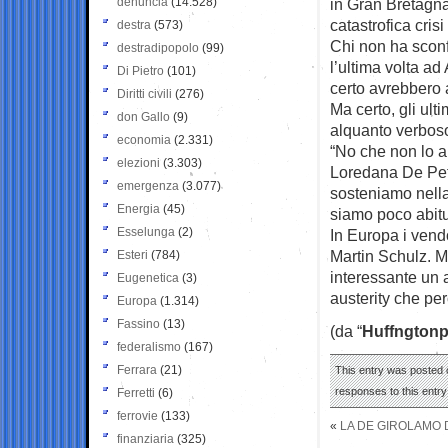
denuncia
(14.528)
in Gran Bretagna
catastrofica cris
destra
(573)
Chi non ha sconfe
destradipopolo
(99)
l’ultima volta ad
Di Pietro
(101)
certo avrebbero a
Diritti civili
(276)
Ma certo, gli ult
don Gallo
(9)
alquanto verboso,
economia
(2.331)
“No che non lo 
elezioni
(3.303)
Loredana De Petr
emergenza
(3.077)
sosteniamo nella 
Energia
(45)
siamo poco abitu
Esselunga
(2)
In Europa i vendo
Martin Schulz. M
Esteri
(784)
interessante un 
Eugenetica
(3)
austerity che pe
Europa
(1.314)
Fassino
(13)
(da “
Huffngtonp
federalismo
(167)
Ferrara
(21)
This entry was posted o
responses to this entr
Ferretti
(6)
ferrovie
(133)
«
LA DE GIROLAMO D
finanziaria
(325)