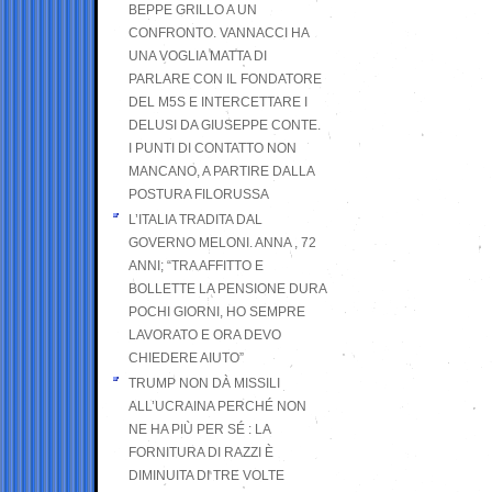
BEPPE GRILLO A UN
CONFRONTO. VANNACCI HA
UNA VOGLIA MATTA DI
PARLARE CON IL FONDATORE
DEL M5S E INTERCETTARE I
DELUSI DA GIUSEPPE CONTE.
I PUNTI DI CONTATTO NON
MANCANO, A PARTIRE DALLA
POSTURA FILORUSSA
L’ITALIA TRADITA DAL
GOVERNO MELONI. ANNA , 72
ANNI; “TRA AFFITTO E
BOLLETTE LA PENSIONE DURA
POCHI GIORNI, HO SEMPRE
LAVORATO E ORA DEVO
CHIEDERE AIUTO”
TRUMP NON DÀ MISSILI
ALL’UCRAINA PERCHÉ NON
NE HA PIÙ PER SÉ : LA
FORNITURA DI RAZZI È
DIMINUITA DI TRE VOLTE