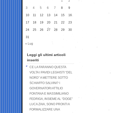
1
2
3
4
5
6
7
8
9
10
11
12
13
14
15
16
17
18
19
20
21
22
23
24
25
26
27
28
29
30
31
« Lug
Leggi gli ultimi articoli
inseriti
CE LA FARANNO QUESTA
VOLTA I PAVIDI LEGHISTI “DEL
NORD” A METTERE SOTTO
SCHIAFFO SALVINI? I
GOVERNATORI ATTILIO
FONTANA E MASSIMILIANO
FEDRIGA, INSIEME AL “DOGE”
LUCA ZAIA, SONO PRONTI A
FORMALIZZARE UNA