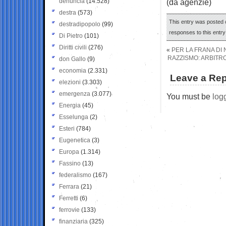
denuncia
(14.528)
(da agenzie)
destra
(573)
This entry was posted o
destradipopolo
(99)
responses to this entr
Di Pietro
(101)
Diritti civili
(276)
«
PER LA FRANA DI 
RAZZISMO: ARBITR
don Gallo
(9)
economia
(2.331)
Leave a Rep
elezioni
(3.303)
emergenza
(3.077)
You must be
log
Energia
(45)
Esselunga
(2)
Esteri
(784)
Eugenetica
(3)
Europa
(1.314)
Fassino
(13)
federalismo
(167)
Ferrara
(21)
Ferretti
(6)
ferrovie
(133)
finanziaria
(325)