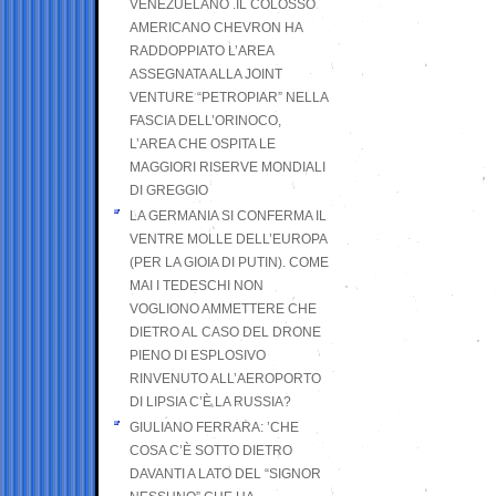
VENEZUELANO .IL COLOSSO
AMERICANO CHEVRON HA
RADDOPPIATO L’AREA
ASSEGNATA ALLA JOINT
VENTURE “PETROPIAR” NELLA
FASCIA DELL’ORINOCO,
L’AREA CHE OSPITA LE
MAGGIORI RISERVE MONDIALI
DI GREGGIO
LA GERMANIA SI CONFERMA IL
VENTRE MOLLE DELL’EUROPA
(PER LA GIOIA DI PUTIN). COME
MAI I TEDESCHI NON
VOGLIONO AMMETTERE CHE
DIETRO AL CASO DEL DRONE
PIENO DI ESPLOSIVO
RINVENUTO ALL’AEROPORTO
DI LIPSIA C’È LA RUSSIA?
GIULIANO FERRARA: ’CHE
COSA C’È SOTTO DIETRO
DAVANTI A LATO DEL “SIGNOR