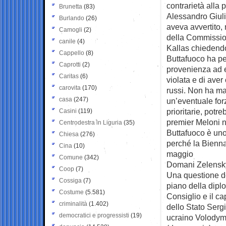
contrarietà alla 
Brunetta
(83)
Alessandro Giuli 
Burlando
(26)
aveva avvertito,
Camogli
(2)
della Commissio
canile
(4)
Kallas chiedendo
Cappello
(8)
Buttafuoco ha per
Caprotti
(2)
provenienza ad 
Caritas
(6)
violata e di aver
carovita
(170)
russi. Non ha ma
casa
(247)
un’eventuale forz
prioritarie, potr
Casini
(119)
premier Meloni né
Centrodestra in Liguria
(35)
Buttafuoco è uno 
Chiesa
(276)
perché la Biennal
Cina
(10)
maggio
Comune
(342)
Domani Zelensky
Coop
(7)
Una questione del
Cossiga
(7)
piano della dipl
Costume
(5.581)
Consiglio e il c
criminalità
(1.402)
dello Stato Serg
democratici e progressisti
(19)
ucraino Volodymy