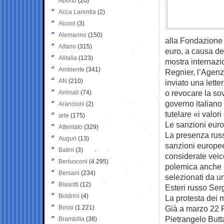
Aborto
(20)
Acca Larentia
(2)
Alcool
(3)
Alemanno
(150)
alla Fondazione 
Alfano
(315)
euro, a causa de
Alitalia
(123)
mostra internazi
Ambiente
(341)
Regnier, l’Agenzi
AN
(210)
inviato una lett
o revocare la so
Animali
(74)
governo italiano
Arancioni
(2)
tutelare «i valor
arte
(175)
Le sanzioni europ
Attentato
(329)
La presenza russ
Auguri
(13)
sanzioni europee 
Batini
(3)
considerate veic
Berlusconi
(4.295)
polemica anche l
Bersani
(234)
selezionati da un
Biasotti
(12)
Esteri russo Ser
Boldrini
(4)
La protesta dei m
Bossi
(1.221)
Già a marzo 22 P
Pietrangelo Butt
Brambilla
(38)