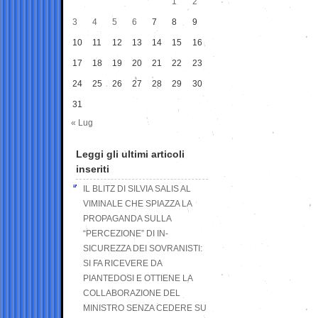
1
2
3
4
5
6
7
8
9
10
11
12
13
14
15
16
17
18
19
20
21
22
23
24
25
26
27
28
29
30
31
« Lug
Leggi gli ultimi articoli
inseriti
IL BLITZ DI SILVIA SALIS AL
VIMINALE CHE SPIAZZA LA
PROPAGANDA SULLA
“PERCEZIONE” DI IN-
SICUREZZA DEI SOVRANISTI:
SI FA RICEVERE DA
PIANTEDOSI E OTTIENE LA
COLLABORAZIONE DEL
MINISTRO SENZA CEDERE SU