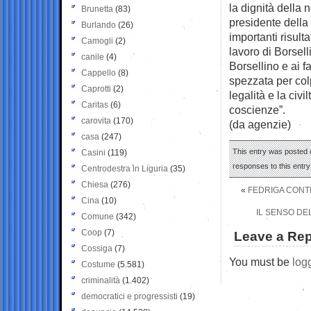
la dignità della 
Brunetta
(83)
presidente della 
Burlando
(26)
importanti risulta
Camogli
(2)
lavoro di Borsell
canile
(4)
Borsellino e ai fa
Cappello
(8)
spezzata per colp
Caprotti
(2)
legalità e la civ
Caritas
(6)
coscienze”.
carovita
(170)
(da agenzie)
casa
(247)
This entry was posted o
Casini
(119)
responses to this entr
Centrodestra in Liguria
(35)
Chiesa
(276)
«
FEDRIGA CONTR
Cina
(10)
IL SENSO DE
Comune
(342)
Coop
(7)
Leave a Rep
Cossiga
(7)
You must be
log
Costume
(5.581)
criminalità
(1.402)
democratici e progressisti
(19)