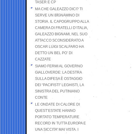
TASER E CP
MA CHE GALEAZZO DICI? TI
SERVE UN BIGNAMINO DI
STORIA. IL CAPOGRUPPO ALLA
CAMERA DI FRATELLI D’ITALIA,
GALEAZZO BIGNAMI, NEL SUO
ATTACCO SCONSIDERATO A
OSCAR LUIGI SCALFARO HA
DETTO UN BEL PO’ DI
CAZZATE
SIAMO FERMI AL GOVERNO
GIALLOVERDE: LA DESTRA
SULLA DIFESA È OSTAGGIO
DEI “PACIFISTI” LEGHISTI, LA
SINISTRA DEL PUTINIANO
CONTE
LE ONDATE DI CALORE DI
QUEST’ESTATE HANNO
PORTATO TEMPERATURE
RECORD IN TUTTA EUROPA E
UNA SICCITA’ MAI VISTA. I