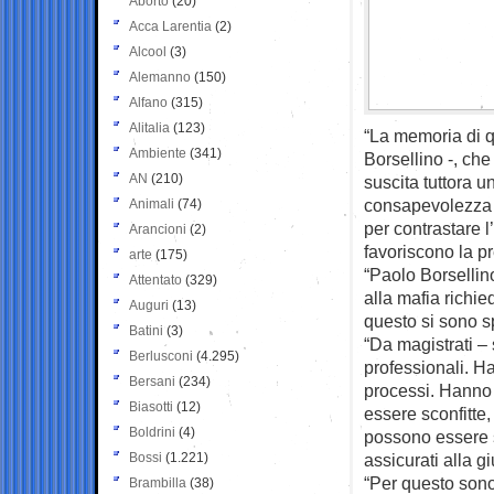
Aborto
(20)
Acca Larentia
(2)
Alcool
(3)
Alemanno
(150)
Alfano
(315)
Alitalia
(123)
“La memoria di q
Ambiente
(341)
Borsellino -, ch
AN
(210)
suscita tuttora 
consapevolezza d
Animali
(74)
per contrastare l
Arancioni
(2)
favoriscono la p
arte
(175)
“Paolo Borsellin
Attentato
(329)
alla mafia richie
Auguri
(13)
questo si sono s
Batini
(3)
“Da magistrati –
Berlusconi
(4.295)
professionali. Ha
Bersani
(234)
processi. Hanno 
Biasotti
(12)
essere sconfitte,
Boldrini
(4)
possono essere sv
Bossi
(1.221)
assicurati alla gi
“Per questo sono 
Brambilla
(38)