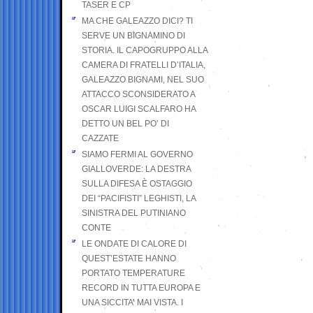
TASER E CP
MA CHE GALEAZZO DICI? TI
SERVE UN BIGNAMINO DI
STORIA. IL CAPOGRUPPO ALLA
CAMERA DI FRATELLI D’ITALIA,
GALEAZZO BIGNAMI, NEL SUO
ATTACCO SCONSIDERATO A
OSCAR LUIGI SCALFARO HA
DETTO UN BEL PO’ DI
CAZZATE
SIAMO FERMI AL GOVERNO
GIALLOVERDE: LA DESTRA
SULLA DIFESA È OSTAGGIO
DEI “PACIFISTI” LEGHISTI, LA
SINISTRA DEL PUTINIANO
CONTE
LE ONDATE DI CALORE DI
QUEST’ESTATE HANNO
PORTATO TEMPERATURE
RECORD IN TUTTA EUROPA E
UNA SICCITA’ MAI VISTA. I