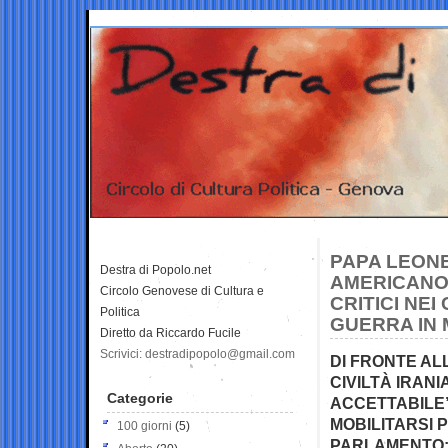
PAPA LEONE
Destra di Popolo.net
AMERICANO 
Circolo Genovese di Cultura e
CRITICI NE
Politica
GUERRA IN 
Diretto da Riccardo Fucile
Scrivici: destradipopolo@gmail.com
DI FRONTE AL
CIVILTÀ IRAN
Categorie
ACCETTABILE”
MOBILITARSI 
100 giorni
(5)
PARLAMENTO: 