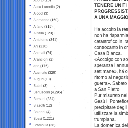
Aborto
(20)
TENERE UNITI 
Acca Larentia
(2)
PROGRESSISTA
Alcool
(3)
A UNA MAGGI
Alemanno
(150)
Alfano
(315)
Ha accolto la re
Alitalia
(123)
non ha
risparmia
Ambiente
(341)
catastrofico in Ir
AN
(210)
controcanto in cr
Casa Bianca.
Animali
(74)
«Accolgo con so
Arancioni
(2)
speranza l’annun
arte
(175)
settimane», ha co
Attentato
(329)
ritorno al negozi
Auguri
(13)
guerra». Sabato 
Batini
(3)
a San Pietro.
Berlusconi
(4.295)
Pur misurato nel
Bersani
(234)
Gesù il Pontefice
Biasotti
(12)
precipitare degli
Boldrini
(4)
utilizzare la sim
Bossi
(1.221)
trumpiana.
La domenica dell
Brambilla
(38)