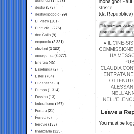
denuncia
(14.528)
monsignor Paul C
strisce.
destra
(573)
(da Repubblica)
destradipopolo
(99)
Di Pietro
(101)
This entry was posted o
Diritti civili
(276)
responses to this entr
don Gallo
(9)
economia
(2.331)
«
IL CINE-S
COMMISSIONE
elezioni
(3.303)
HA MESSO
emergenza
(3.077)
PUB
Energia
(45)
CLAUDIA CONT
Esselunga
(2)
ENTRATA NEL
Esteri
(784)
OTTENUTO
Eugenetica
(3)
ALESSAND
Europa
(1.314)
NELL’AN
Fassino
(13)
NELL’ELENCO
federalismo
(167)
Ferrara
(21)
Leave a Rep
Ferretti
(6)
You must be
log
ferrovie
(133)
finanziaria
(325)