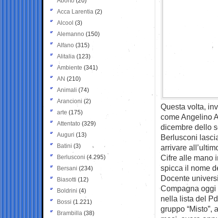
Aborto
(20)
Acca Larentia
(2)
Alcool
(3)
Alemanno
(150)
Alfano
(315)
Alitalia
(123)
Ambiente
(341)
AN
(210)
Animali
(74)
Arancioni
(2)
Questa volta, in
arte
(175)
come Angelino Al
Attentato
(329)
dicembre dello s
Auguri
(13)
Berlusconi lasci
Batini
(3)
arrivare all’ulti
Cifre alle mano 
Berlusconi
(4.295)
spicca il nome 
Bersani
(234)
Docente universit
Biasotti
(12)
Compagna oggi mi
Boldrini
(4)
nella lista del Pd
Bossi
(1.221)
gruppo “Misto”, 
Brambilla
(38)