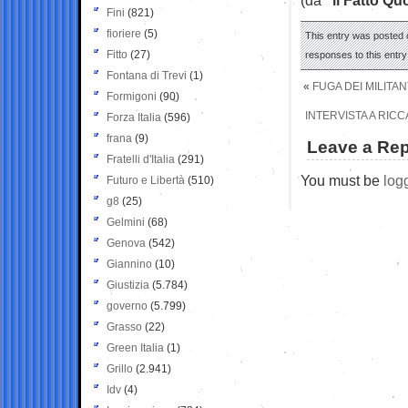
Fini
(821)
fioriere
(5)
This entry was posted o
Fitto
(27)
responses to this entr
Fontana di Trevi
(1)
«
FUGA DEI MILITA
Formigoni
(90)
INTERVISTA A RIC
Forza Italia
(596)
frana
(9)
Leave a Rep
Fratelli d'Italia
(291)
You must be
log
Futuro e Libertà
(510)
g8
(25)
Gelmini
(68)
Genova
(542)
Giannino
(10)
Giustizia
(5.784)
governo
(5.799)
Grasso
(22)
Green Italia
(1)
Grillo
(2.941)
Idv
(4)