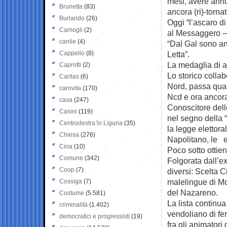
mesi, avere annu
Brunetta
(83)
ancora (ri)-tornat
Burlando
(26)
Oggi “l’ascaro di
Camogli
(2)
al Messaggero — 
canile
(4)
“Dal Gal sono an
Cappello
(8)
Letta”.
La medaglia di a
Caprotti
(2)
Lo storico collab
Caritas
(6)
Nord, passa quas
carovita
(170)
Ncd e ora ancora
casa
(247)
Conoscitore dell
Casini
(119)
nel segno della “r
Centrodestra in Liguria
(35)
la legge elettora
Chiesa
(276)
Napolitano, le e
Cina
(10)
Poco sotto ottie
Comune
(342)
Folgorata dall’ex
Coop
(7)
diversi: Scelta Ci
malelingue di Mo
Cossiga
(7)
del Nazareno.
Costume
(5.581)
La lista continu
criminalità
(1.402)
vendoliano di fer
democratici e progressisti
(19)
fra gli animatori