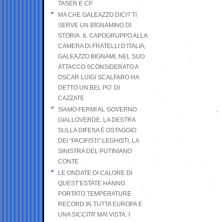
TASER E CP
MA CHE GALEAZZO DICI? TI
SERVE UN BIGNAMINO DI
STORIA. IL CAPOGRUPPO ALLA
CAMERA DI FRATELLI D’ITALIA,
GALEAZZO BIGNAMI, NEL SUO
ATTACCO SCONSIDERATO A
OSCAR LUIGI SCALFARO HA
DETTO UN BEL PO’ DI
CAZZATE
SIAMO FERMI AL GOVERNO
GIALLOVERDE: LA DESTRA
SULLA DIFESA È OSTAGGIO
DEI “PACIFISTI” LEGHISTI, LA
SINISTRA DEL PUTINIANO
CONTE
LE ONDATE DI CALORE DI
QUEST’ESTATE HANNO
PORTATO TEMPERATURE
RECORD IN TUTTA EUROPA E
UNA SICCITA’ MAI VISTA. I