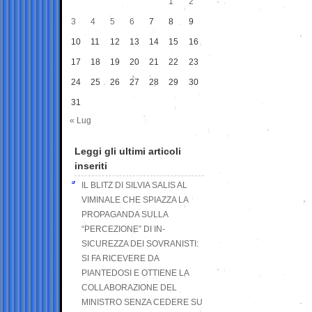
1
2
3
4
5
6
7
8
9
10
11
12
13
14
15
16
17
18
19
20
21
22
23
24
25
26
27
28
29
30
31
« Lug
Leggi gli ultimi articoli
inseriti
IL BLITZ DI SILVIA SALIS AL
VIMINALE CHE SPIAZZA LA
PROPAGANDA SULLA
“PERCEZIONE” DI IN-
SICUREZZA DEI SOVRANISTI:
SI FA RICEVERE DA
PIANTEDOSI E OTTIENE LA
COLLABORAZIONE DEL
MINISTRO SENZA CEDERE SU