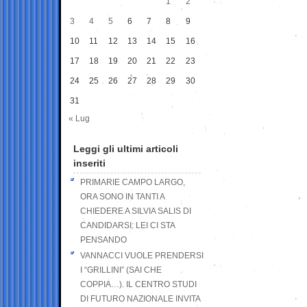
1
2
3
4
5
6
7
8
9
10
11
12
13
14
15
16
17
18
19
20
21
22
23
24
25
26
27
28
29
30
31
« Lug
Leggi gli ultimi articoli
inseriti
PRIMARIE CAMPO LARGO,
ORA SONO IN TANTI A
CHIEDERE A SILVIA SALIS DI
CANDIDARSI: LEI CI STA
PENSANDO
VANNACCI VUOLE PRENDERSI
I “GRILLINI” (SAI CHE
COPPIA…). IL CENTRO STUDI
DI FUTURO NAZIONALE INVITA