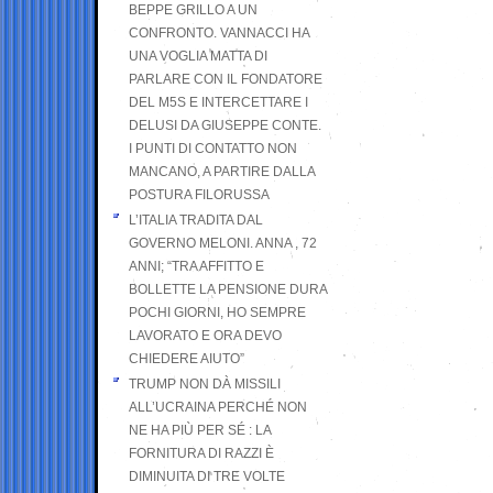
BEPPE GRILLO A UN
CONFRONTO. VANNACCI HA
UNA VOGLIA MATTA DI
PARLARE CON IL FONDATORE
DEL M5S E INTERCETTARE I
DELUSI DA GIUSEPPE CONTE.
I PUNTI DI CONTATTO NON
MANCANO, A PARTIRE DALLA
POSTURA FILORUSSA
L’ITALIA TRADITA DAL
GOVERNO MELONI. ANNA , 72
ANNI; “TRA AFFITTO E
BOLLETTE LA PENSIONE DURA
POCHI GIORNI, HO SEMPRE
LAVORATO E ORA DEVO
CHIEDERE AIUTO”
TRUMP NON DÀ MISSILI
ALL’UCRAINA PERCHÉ NON
NE HA PIÙ PER SÉ : LA
FORNITURA DI RAZZI È
DIMINUITA DI TRE VOLTE