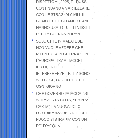
RISPETTO AL 2025, E I RUSSI
CONTINUANO A MARTELLARE
CON LE STRAGI DI CIVILI. IL
GUAIO È CHE GLI AMERICANI
HANNO USATO TUTTI I MISSILI
PER LA GUERRA IN IRAN
SOLO CHI È IN MALAFEDE
NON VUOLE VEDERE CHE
PUTIN È GIÀ IN GUERRA CON
L’EUROPA: TRA ATTACCHI
IBRIDI, TROLL E
INTERFERENZE, I BLITZ SONO
SOTTO GLI OCCHI DI TUTTI
OGNI GIORNO
CHE GOVERNO PATACCA. “SI
SFILAMENTA TUTTA, SEMBRA
CARTA”. LA NUOVA POLO
D’ORDINANZA DEI VIGILI DEL
FUOCO SI STRAPPA CON UN
PO’ D’ACQUA