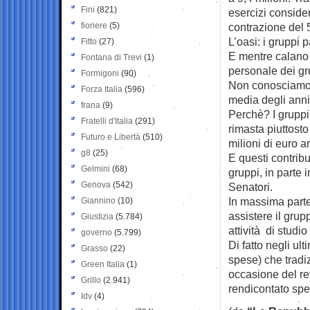
Fini
(821)
esercizi conside
fioriere
(5)
contrazione del
L’oasi: i gruppi 
Fitto
(27)
E mentre calano l
Fontana di Trevi
(1)
personale dei gru
Formigoni
(90)
Non conosciamo 
Forza Italia
(596)
media degli anni 
frana
(9)
Perchè? I gruppi
Fratelli d'Italia
(291)
rimasta piuttost
Futuro e Libertà
(510)
milioni di euro a
g8
(25)
E questi contrib
Gelmini
(68)
gruppi, in parte 
Genova
(542)
Senatori.
In massima parte
Giannino
(10)
assistere il gru
Giustizia
(5.784)
attività di stud
governo
(5.799)
Di fatto negli ul
Grasso
(22)
spese) che tradi
Green Italia
(1)
occasione del re
Grillo
(2.941)
rendicontato spe
Idv
(4)