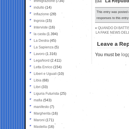
(da
“La Repubb
Immigrazione
(734)
indulto
(14)
This entry was posted 
inflazione
(26)
responses to this entr
Ingroia
(15)
Interviste
(16)
«
QUANDO DI BATTI
LA FAKE NEWS DELL
la casta
(1.394)
La Destra
(45)
Leave a Rep
La Sapienza
(5)
Lavoro
(1.316)
You must be
log
LegaNord
(2.411)
Letta Enrico
(154)
Liberi e Uguali
(10)
Libia
(68)
Libri
(33)
Liguria Futurista
(25)
mafia
(543)
manifesto
(7)
Margherita
(16)
Maroni
(171)
Mastella
(16)