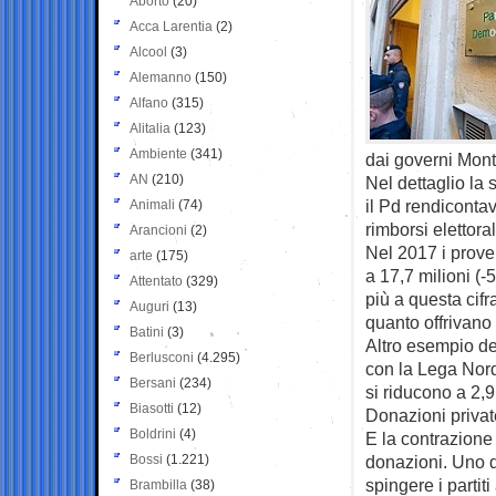
Aborto
(20)
Acca Larentia
(2)
Alcool
(3)
Alemanno
(150)
Alfano
(315)
Alitalia
(123)
Ambiente
(341)
dai governi Monti
AN
(210)
Nel dettaglio la 
il Pd rendicontav
Animali
(74)
rimborsi elettora
Arancioni
(2)
Nel 2017 i prove
arte
(175)
a 17,7 milioni (-
Attentato
(329)
più a questa cifr
Auguri
(13)
quanto offrivano 
Batini
(3)
Altro esempio deg
Berlusconi
(4.295)
con la Lega Nord
Bersani
(234)
si riducono a 2,9
Biasotti
(12)
Donazioni private
Boldrini
(4)
E la contrazione 
Bossi
(1.221)
donazioni. Uno de
spingere i partit
Brambilla
(38)