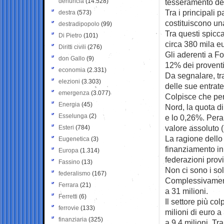
denuncia
(14.528)
tesseramento degl
Tra i principali p
destra
(573)
costituiscono una
destradipopolo
(99)
Tra questi spicca
Di Pietro
(101)
circa 380 mila eu
Diritti civili
(276)
Gli aderenti a Fo
don Gallo
(9)
12% dei proventi
economia
(2.331)
Da segnalare, tra
elezioni
(3.303)
delle sue entrat
emergenza
(3.077)
Colpisce che per
Energia
(45)
Nord, la quota di
Esselunga
(2)
e lo 0,26%. Peral
valore assoluto 
Esteri
(784)
La ragione dello
Eugenetica
(3)
finanziamento in b
Europa
(1.314)
federazioni provi
Fassino
(13)
Non ci sono i sol
federalismo
(167)
Complessivament
Ferrara
(21)
a 31 milioni.
Ferretti
(6)
Il settore più col
ferrovie
(133)
milioni di euro 
finanziaria
(325)
a 9,4 milioni. Tr