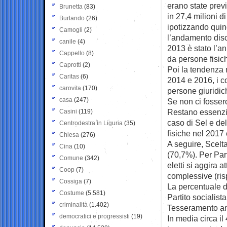
erano state previ
Brunetta
(83)
in 27,4 milioni d
Burlando
(26)
ipotizzando quin
Camogli
(2)
l’andamento disc
canile
(4)
2013 è stato l’an
Cappello
(8)
da persone fisic
Caprotti
(2)
Poi la tendenza n
Caritas
(6)
2014 e 2016, i co
carovita
(170)
persone giuridic
casa
(247)
Se non ci fossero
Restano essenziali
Casini
(119)
caso di Sel e de
Centrodestra in Liguria
(35)
fisiche nel 2017 
Chiesa
(276)
A seguire, Scelta
Cina
(10)
(70,7%). Per Part
Comune
(342)
eletti si aggira 
Coop
(7)
complessive (ri
Cossiga
(7)
La percentuale di
Costume
(5.581)
Partito socialis
criminalità
(1.402)
Tesseramento an
democratici e progressisti
(19)
In media circa il