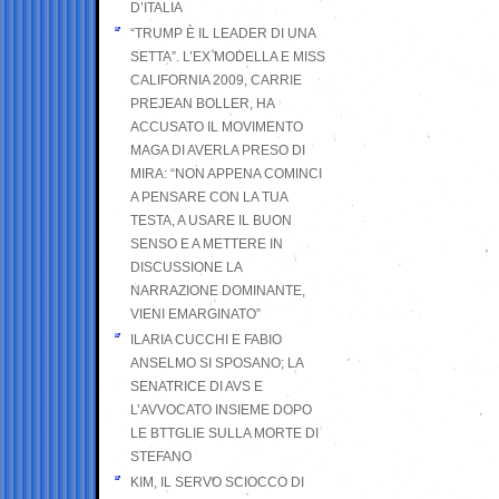
D’ITALIA
“TRUMP È IL LEADER DI UNA
SETTA”. L’EX MODELLA E MISS
CALIFORNIA 2009, CARRIE
PREJEAN BOLLER, HA
ACCUSATO IL MOVIMENTO
MAGA DI AVERLA PRESO DI
MIRA: “NON APPENA COMINCI
A PENSARE CON LA TUA
TESTA, A USARE IL BUON
SENSO E A METTERE IN
DISCUSSIONE LA
NARRAZIONE DOMINANTE,
VIENI EMARGINATO”
ILARIA CUCCHI E FABIO
ANSELMO SI SPOSANO; LA
SENATRICE DI AVS E
L’AVVOCATO INSIEME DOPO
LE BTTGLIE SULLA MORTE DI
STEFANO
KIM, IL SERVO SCIOCCO DI