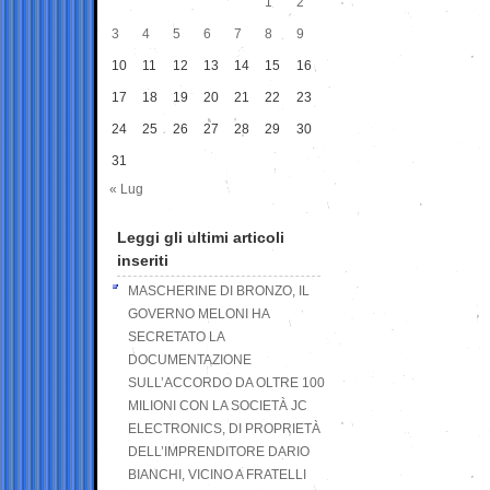
1
2
3
4
5
6
7
8
9
10
11
12
13
14
15
16
17
18
19
20
21
22
23
24
25
26
27
28
29
30
31
« Lug
Leggi gli ultimi articoli
inseriti
MASCHERINE DI BRONZO, IL
GOVERNO MELONI HA
SECRETATO LA
DOCUMENTAZIONE
SULL’ACCORDO DA OLTRE 100
MILIONI CON LA SOCIETÀ JC
ELECTRONICS, DI PROPRIETÀ
DELL’IMPRENDITORE DARIO
BIANCHI, VICINO A FRATELLI