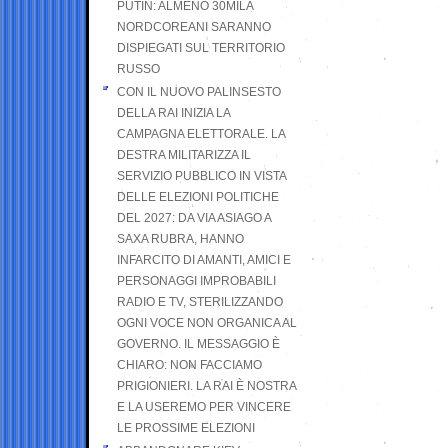
PUTIN: ALMENO 30MILA
NORDCOREANI SARANNO
DISPIEGATI SUL TERRITORIO
RUSSO
CON IL NUOVO PALINSESTO
DELLA RAI INIZIA LA
CAMPAGNA ELETTORALE. LA
DESTRA MILITARIZZA IL
SERVIZIO PUBBLICO IN VISTA
DELLE ELEZIONI POLITICHE
DEL 2027: DA VIA ASIAGO A
SAXA RUBRA, HANNO
INFARCITO DI AMANTI, AMICI E
PERSONAGGI IMPROBABILI
RADIO E TV, STERILIZZANDO
OGNI VOCE NON ORGANICA AL
GOVERNO. IL MESSAGGIO È
CHIARO: NON FACCIAMO
PRIGIONIERI. LA RAI È NOSTRA
E LA USEREMO PER VINCERE
LE PROSSIME ELEZIONI