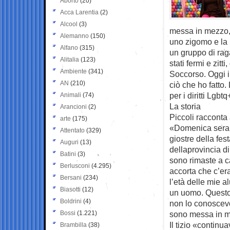
Aborto
(20)
Acca Larentia
(2)
Alcool
(3)
messa in mezzo, 
Alemanno
(150)
uno zigomo e la l
Alfano
(315)
un gruppo di rag
Alitalia
(123)
stati fermi e zitt
Ambiente
(341)
Soccorso. Oggi i
AN
(210)
ciò che ho fatto
per i diritti Lgbtq
Animali
(74)
La storia
Arancioni
(2)
Piccoli racconta 
arte
(175)
«Domenica sera in
Attentato
(329)
giostre della fes
Auguri
(13)
dellaprovincia di
Batini
(3)
sono rimaste a c
Berlusconi
(4.295)
accorta che c’er
Bersani
(234)
l’età delle mie a
Biasotti
(12)
un uomo. Questo 
Boldrini
(4)
non lo conoscevo
Bossi
(1.221)
sono messa in 
Il tizio «continu
Brambilla
(38)