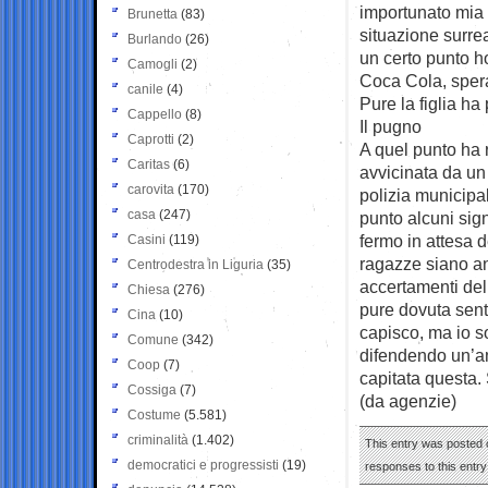
importunato mia 
Brunetta
(83)
situazione surre
Burlando
(26)
un certo punto ho
Camogli
(2)
Coca Cola, spera
canile
(4)
Pure la figlia h
Cappello
(8)
Il pugno
Caprotti
(2)
A quel punto ha 
Caritas
(6)
avvicinata da un
carovita
(170)
polizia municipa
casa
(247)
punto alcuni sig
fermo in attesa d
Casini
(119)
ragazze siano and
Centrodestra in Liguria
(35)
accertamenti del
Chiesa
(276)
pure dovuta senti
Cina
(10)
capisco, ma io s
Comune
(342)
difendendo un’am
Coop
(7)
capitata questa.
Cossiga
(7)
(da agenzie)
Costume
(5.581)
criminalità
(1.402)
This entry was posted o
democratici e progressisti
(19)
responses to this entr