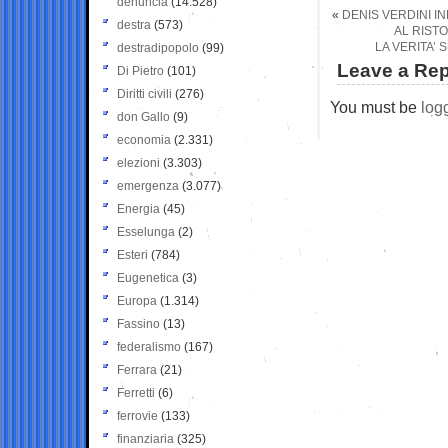
denuncia
(14.528)
«
DENIS VERDINI I
destra
(573)
AL RISTO
LA VERITA’
destradipopolo
(99)
Leave a Rep
Di Pietro
(101)
Diritti civili
(276)
You must be
log
don Gallo
(9)
economia
(2.331)
elezioni
(3.303)
emergenza
(3.077)
Energia
(45)
Esselunga
(2)
Esteri
(784)
Eugenetica
(3)
Europa
(1.314)
Fassino
(13)
federalismo
(167)
Ferrara
(21)
Ferretti
(6)
ferrovie
(133)
finanziaria
(325)