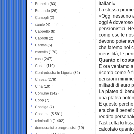
italiani».
Brunetta
(83)
La stessa promes
Burlando
(26)
«Oggi nessuno a
Camogli
(2)
oggi è doveroso 
canile
(4)
pensionistici. N
Cappello
(8)
comprese le nost
Caprotti
(2)
devono poter ave
Caritas
(6)
che faremo noi c
carovita
(170)
mensilità, le pe
casa
(247)
Quanto ci cost
E ora veniamo a
Casini
(119)
ricorda come è f
Centrodestra in Liguria
(35)
pensioni minime 
Chiesa
(276)
miliardi di euro 
Cina
(10)
La platea di benef
Comune
(342)
una platea potenz
Coop
(7)
E questo perché l
Cossiga
(7)
era che il benef
Costume
(5.581)
reddito personal
criminalità
(1.402)
l’asticella fu fi
democratici e progressisti
(19)
calcolato quanto