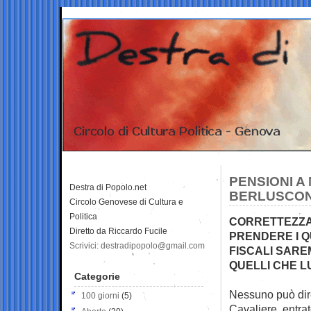
PENSIONI A
Destra di Popolo.net
BERLUSCONI
Circolo Genovese di Cultura e
Politica
CORRETTEZZA
Diretto da Riccardo Fucile
PRENDERE I Q
Scrivici: destradipopolo@gmail.com
FISCALI SAR
QUELLI CHE L
Categorie
Nessuno può dire
100 giorni
(5)
Cavaliere,
entra