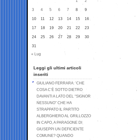
1
2
3
4
5
6
7
8
9
10
11
12
13
14
15
16
17
18
19
20
21
22
23
24
25
26
27
28
29
30
31
« Lug
Leggi gli ultimi articoli
inseriti
GIULIANO FERRARA: ’CHE
COSA C’È SOTTO DIETRO
DAVANTI A LATO DEL “SIGNOR
NESSUNO” CHE HA
STRAPPATO IL PARTITO
ALBERGHIERO AL GRILLOZZO
IN CAPO, A PARAGONE DI
GIUSEPPI UN DEFICIENTE
COMUNE? QUANDO