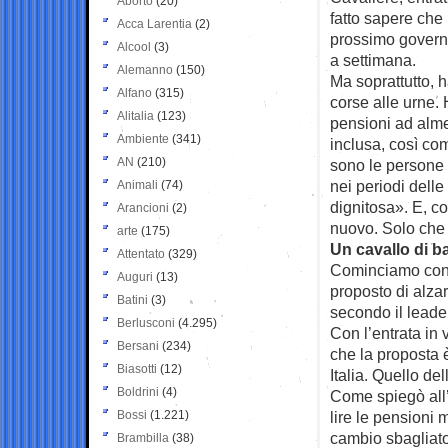
Aborto
(20)
fatto sapere che i
Acca Larentia
(2)
prossimo governo
Alcool
(3)
a settimana.
Alemanno
(150)
Ma soprattutto, 
Alfano
(315)
corse alle urne. H
Alitalia
(123)
pensioni ad alm
Ambiente
(341)
inclusa, così c
AN
(210)
sono le persone 
nei periodi delle
Animali
(74)
dignitosa». E, c
Arancioni
(2)
nuovo. Solo che 
arte
(175)
Un cavallo di ba
Attentato
(329)
Cominciamo con 
Auguri
(13)
proposto di alza
Batini
(3)
secondo il leader
Berlusconi
(4.295)
Con l’entrata in 
Bersani
(234)
che la proposta è
Biasotti
(12)
Italia. Quello de
Boldrini
(4)
Come spiegò all’
Bossi
(1.221)
lire le pensioni 
cambio sbagliato
Brambilla
(38)