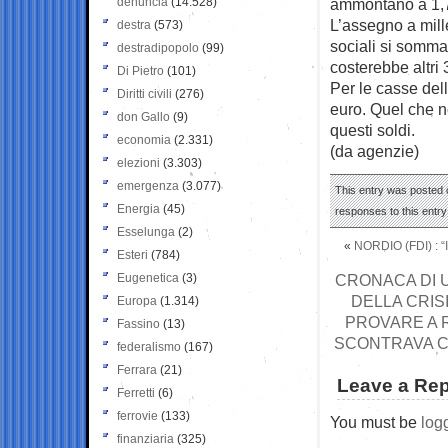
denuncia
(14.528)
ammontano a 1,7 
L’assegno a mille
destra
(573)
sociali si somman
destradipopolo
(99)
costerebbe altri 3
Di Pietro
(101)
Per le casse dell
Diritti civili
(276)
euro. Quel che n
don Gallo
(9)
questi soldi.
economia
(2.331)
(da agenzie)
elezioni
(3.303)
emergenza
(3.077)
This entry was posted o
Energia
(45)
responses to this entr
Esselunga
(2)
«
NORDIO (FDI) :
Esteri
(784)
Eugenetica
(3)
CRONACA DI 
DELLA CRISI
Europa
(1.314)
PROVARE A R
Fassino
(13)
SCONTRAVA C
federalismo
(167)
Ferrara
(21)
Leave a Rep
Ferretti
(6)
ferrovie
(133)
You must be
log
finanziaria
(325)