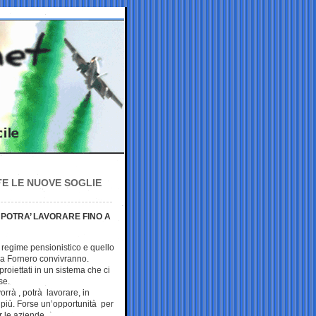
TE LE NUOVE SOGLIE
A’ POTRA’ LAVORARE FINO A
 regime pensionistico e quello
rma Fornero convivranno.
proiettati in un sistema che ci
se.
orrà , potrà lavorare, in
e più. Forse un’opportunità per
r le aziende.