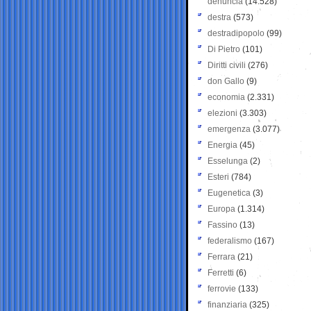
denuncia
(14.528)
destra
(573)
destradipopolo
(99)
Di Pietro
(101)
Diritti civili
(276)
don Gallo
(9)
economia
(2.331)
elezioni
(3.303)
emergenza
(3.077)
Energia
(45)
Esselunga
(2)
Esteri
(784)
Eugenetica
(3)
Europa
(1.314)
Fassino
(13)
federalismo
(167)
Ferrara
(21)
Ferretti
(6)
ferrovie
(133)
finanziaria
(325)