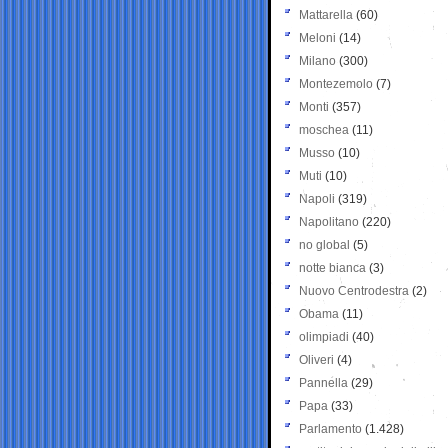
Mattarella
(60)
Meloni
(14)
Milano
(300)
Montezemolo
(7)
Monti
(357)
moschea
(11)
Musso
(10)
Muti
(10)
Napoli
(319)
Napolitano
(220)
no global
(5)
notte bianca
(3)
Nuovo Centrodestra
(2)
Obama
(11)
olimpiadi
(40)
Oliveri
(4)
Pannella
(29)
Papa
(33)
Parlamento
(1.428)