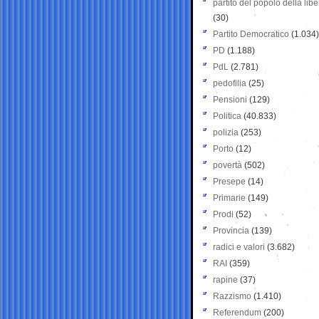
partito del popolo della libe
(30)
Partito Democratico
(1.034)
PD
(1.188)
PdL
(2.781)
pedofilia
(25)
Pensioni
(129)
Politica
(40.833)
polizia
(253)
Porto
(12)
povertà
(502)
Presepe
(14)
Primarie
(149)
Prodi
(52)
Provincia
(139)
radici e valori
(3.682)
RAI
(359)
rapine
(37)
Razzismo
(1.410)
Referendum
(200)