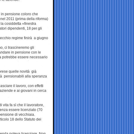
i in pensione coloro che
 nel 2011 (prima della riforma)
a cosiddetta «finestra
tori dipendenti, 18 per gli
 vecchio regime finirà a giugno
, ci trascineremo gli
 andare in pensione con le
ma potrebbe essere necessario
prese quelle novità già
età pensionabili alla speranza
iare il lavoro, con effetti
 aziende e ai giovani in cerca
vita fa sì che il lavoratore,
senza essere licenziato (70
pensione di vecchiaia.
icolo 18 dello Statuto dei
zienda poteva licenziare. Non