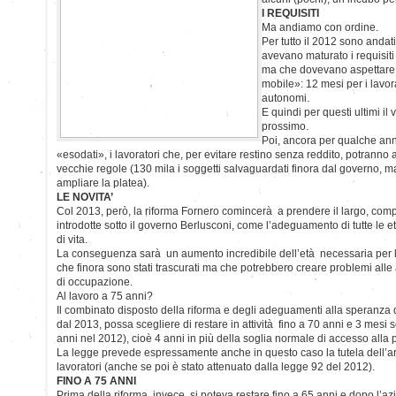
I REQUISITI
Ma andiamo con ordine.
Per tutto il 2012 sono andat
avevano maturato i requisiti
ma che dovevano aspettare l
mobile»: 12 mesi per i lavora
autonomi.
E quindi per questi ultimi il
prossimo.
Poi, ancora per qualche anno
«esodati», i lavoratori che, per evitare restino senza reddito, potranno
vecchie regole (130 mila i soggetti salvaguardati finora dal governo, 
ampliare la platea).
LE NOVITA’
Col 2013, però, la riforma Fornero comincerà a prendere il largo, com
introdotte sotto il governo Berlusconi, come l’adeguamento di tutte le 
di vita.
La conseguenza sarà un aumento incredibile dell’età necessaria per lasc
che finora sono stati trascurati ma che potrebbero creare problemi alle
di occupazione.
Al lavoro a 75 anni?
Il combinato disposto della riforma e degli adeguamenti alla speranza di 
dal 2013, possa scegliere di restare in attività fino a 70 anni e 3 mesi 
anni nel 2012), cioè 4 anni in più della soglia normale di accesso alla 
La legge prevede espressamente anche in questo caso la tutela dell’art
lavoratori (anche se poi è stato attenuato dalla legge 92 del 2012).
FINO A 75 ANNI
Prima della riforma, invece, si poteva restare fino a 65 anni e dopo l’a