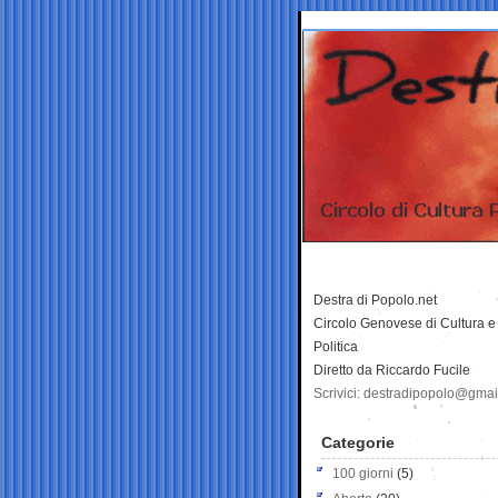
Destra di Popolo.net
Circolo Genovese di Cultura e
Politica
Diretto da Riccardo Fucile
Scrivici: destradipopolo@gma
Categorie
100 giorni
(5)