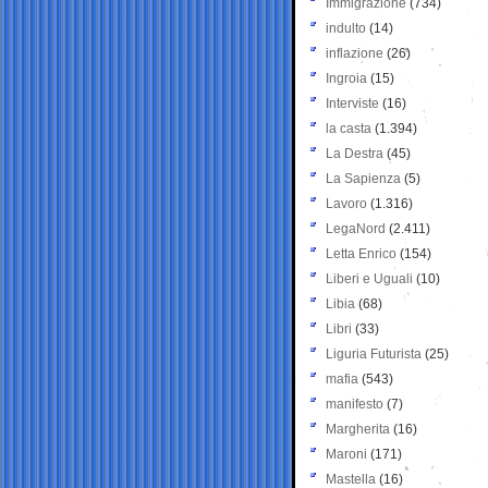
Immigrazione
(734)
indulto
(14)
inflazione
(26)
Ingroia
(15)
Interviste
(16)
la casta
(1.394)
La Destra
(45)
La Sapienza
(5)
Lavoro
(1.316)
LegaNord
(2.411)
Letta Enrico
(154)
Liberi e Uguali
(10)
Libia
(68)
Libri
(33)
Liguria Futurista
(25)
mafia
(543)
manifesto
(7)
Margherita
(16)
Maroni
(171)
Mastella
(16)