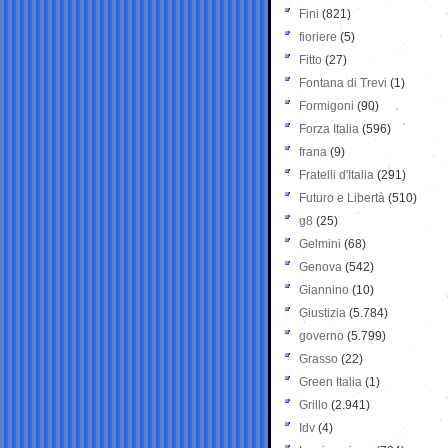
Fini
(821)
fioriere
(5)
Fitto
(27)
Fontana di Trevi
(1)
Formigoni
(90)
Forza Italia
(596)
frana
(9)
Fratelli d'Italia
(291)
Futuro e Libertà
(510)
g8
(25)
Gelmini
(68)
Genova
(542)
Giannino
(10)
Giustizia
(5.784)
governo
(5.799)
Grasso
(22)
Green Italia
(1)
Grillo
(2.941)
Idv
(4)