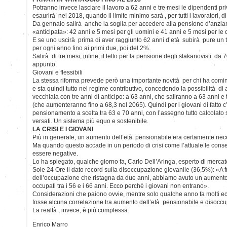
Potranno invece lasciare il lavoro a 62 anni e tre mesi le dipendenti pri
esaurirà nel 2018, quando il limite minimo sarà , per tutti i lavoratori, d
Da gennaio salirà anche la soglia per accedere alla pensione d’anzianit
«anticipata»: 42 anni e 5 mesi per gli uomini e 41 anni e 5 mesi per le
E se uno uscirà prima di aver raggiunto 62 anni d’età subirà pure un t
per ogni anno fino ai primi due, poi del 2%.
Salirà di tre mesi, infine, il tetto per la pensione degli stakanovisti: da
appunto.
Giovani e flessibili
La stessa riforma prevede però una importante novità per chi ha comin
e sta quindi tutto nel regime contributivo, concedendo la possibilità di
vecchiaia con tre anni di anticipo: a 63 anni, che saliranno a 63 anni 
(che aumenteranno fino a 68,3 nel 2065). Quindi per i giovani di fatto c’
pensionamento a scelta tra 63 e 70 anni, con l’assegno tutto calcolato s
versati. Un sistema più equo e sostenibile.
LA CRISI E I GIOVANI
Più in generale, un aumento dell’età pensionabile era certamente nec
Ma quando questo accade in un periodo di crisi come l’attuale le con
essere negative.
Lo ha spiegato, qualche giorno fa, Carlo Dell’Aringa, esperto di merc
Sole 24 Ore il dato record sulla disoccupazione giovanile (36,5%): «A fr
dell’occupazione che ristagna da due anni, abbiamo avuto un aumento
occupati tra i 56 e i 66 anni. Ecco perchè i giovani non entrano».
Considerazioni che paiono ovvie, mentre solo qualche anno fa molti e
fosse alcuna correlazione tra aumento dell’età pensionabile e disoccu
La realtà , invece, è più complessa.
Enrico Marro