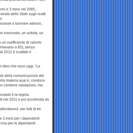
 anni e 3 mesi nel 2065,
rale dello Stato sugli scatti
t.
nciasse a lavorare adesso,
 un manovale, un autista, un
un coefficiente di calcolo
 fermavano a 65), senza
l 2012 è scattato il
 libro che esce oggi, “Le
ale della comunicazione del
ella materia qual è, conduce
 non contiene valutazioni, ma
onabili è la regola
ti nel 2011 e poi accelerata da
llontanerà per tutti di tre
 3 mesi per i dipendenti
 cosa per le dipendenti