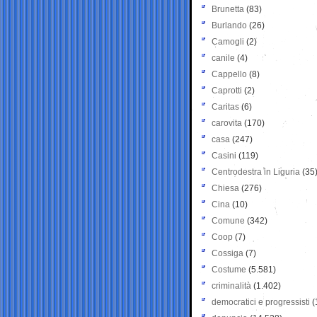
Brunetta
(83)
Burlando
(26)
Camogli
(2)
canile
(4)
Cappello
(8)
Caprotti
(2)
Caritas
(6)
carovita
(170)
casa
(247)
Casini
(119)
Centrodestra in Liguria
(35
Chiesa
(276)
Cina
(10)
Comune
(342)
Coop
(7)
Cossiga
(7)
Costume
(5.581)
criminalità
(1.402)
democratici e progressisti
(