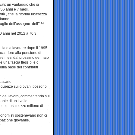
vati: un vantaggio che si
i 66 anni e 7 mesi.
à , che la riforma ribattezza
 donne.
aglio dell’assegno: dell’1%
 70 anni nel 2012 a 70,3,
ciato a lavorare dopo il 1995
 accedere alla pensione di
e tre mesi dal prossimo gennaio
è una fascia flessibile di
ulla base dei contributi
essario.
seguenze sui giovani possono
ato del lavoro, commentando sul
onte di un livello
 di quasi mezzo milione di
conomisti sostenevano non ci
pazione giovanile.