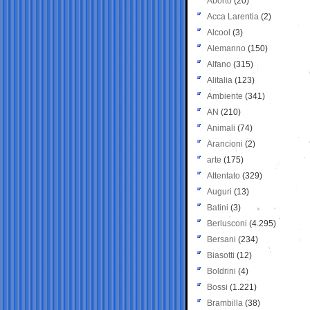
Aborto
(20)
Acca Larentia
(2)
Alcool
(3)
Alemanno
(150)
Alfano
(315)
Alitalia
(123)
Ambiente
(341)
AN
(210)
Animali
(74)
Arancioni
(2)
arte
(175)
Attentato
(329)
Auguri
(13)
Batini
(3)
Berlusconi
(4.295)
Bersani
(234)
Biasotti
(12)
Boldrini
(4)
Bossi
(1.221)
Brambilla
(38)