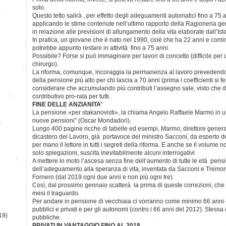
solo.
Questo tetto salirà , per effetto degli adeguamenti automatici fino a 75
applicando le stime contenute nell’ultimo rapporto della Ragioneria gene
in relazione alle previsioni di allungamento della vita elaborate dall’Ista
In pratica, un giovane che è nato nel 1990, cioè che ha 22 anni e comi
potrebbe appunto restare in attività fino a 75 anni.
Possibile? Forse si può immaginare per lavori di concetto (difficile per
chirurgo).
La riforma, comunque, incoraggia la permanenza al lavoro prevedendo 
della pensione più alto per chi lascia a 70 anni (prima i coefficienti si
considerare che accumulando più contributi l’assegno sale, visto che da
contributivo pro-rata per tutti.
FINE DELLE ANZIANITA’
La pensione «per stakanovisti», la chiama Angelo Raffaele Marmo in un
nuove pensioni” (Oscar Mondadori).
)
Lungo 400 pagine ricche di tabelle ed esempi, Marmo, direttore gener
dicastero del Lavoro, già portavoce del ministro Sacconi, da esperto d
per mano il lettore in tutti i segreti della riforma. E anche se il volume
solo spiegazioni, suscita inevitabilmente alcuni interrogativi
A mettere in moto l’ascesa senza fine dell’aumento di tutte le età pensi
dell’adeguamento alla speranza di vita, inventata da Sacconi e Tremon
Fornero (dal 2019 ogni due anni e non più ogni tre).
Così, dal prossimo gennaio scatterà la prima di queste correzioni, che a
mesi il traguardo.
Per andare in pensione di vecchiaia ci vorranno come minimo 66 anni e
pubblici e privati e per gli autonomi (contro i 66 anni del 2012). Stessa
19)
pubbliche.
PRIVATI IN VANTAGGIO FINO AL 2018