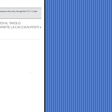
ponses to this entry through the
RSS 2.0
feed.
SI AL TAVOLO
 PARTE LA CACCIA AI POSTI
»