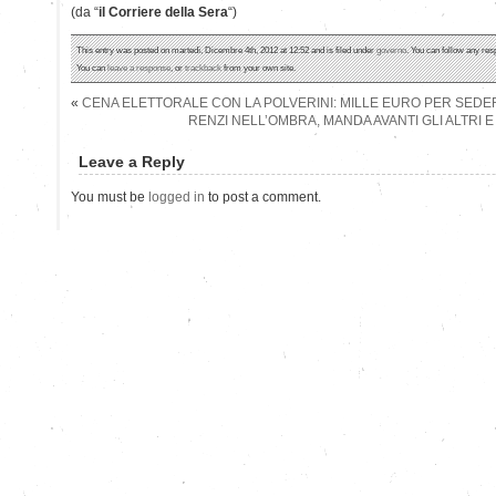
(da “
il Corriere della Sera
“)
This entry was posted on martedì, Dicembre 4th, 2012 at 12:52 and is filed under
governo
. You can follow any res
You can
leave a response
, or
trackback
from your own site.
«
CENA ELETTORALE CON LA POLVERINI: MILLE EURO PER SEDER
RENZI NELL’OMBRA, MANDA AVANTI GLI ALTRI E
Leave a Reply
You must be
logged in
to post a comment.